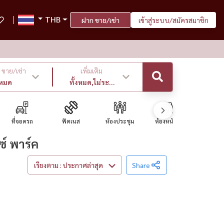
THB
ฝาก ขาย/เช่า
เข้าสู่ระบบ/สมัครสมาชิก
ขาย/เช่า
เพิ่มเติม
งหมด
ทั้งหมด,ไม่ระบุ
,ล่าสุด
ที่จอดรถ
ฟิตเนส
ห้องประชุม
ห้องหนังสือ
ร้านสะดวกซ
์ พาร์ค
เรียงตาม : ประกาศล่าสุด
Share