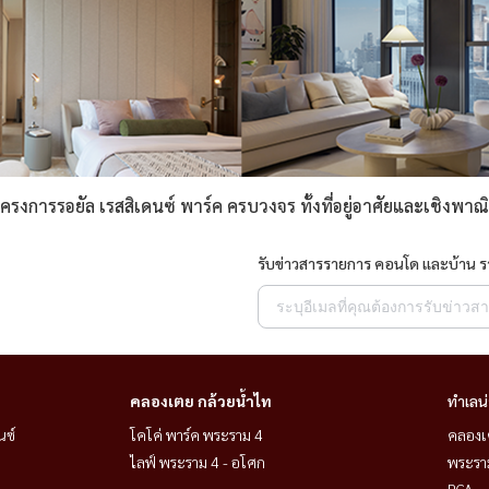
การรอยัล เรสสิเดนซ์ พาร์ค ครบวงจร ทั้งที่อยู่อาศัยและเชิงพาณิช
รับข่าวสารรายการ คอนโด และบ้าน 
คลองเตย กล้วยน้ำไท
ทำเลน
นซ์
โคโค่ พาร์ค พระราม 4
คลองเ
ไลฟ์ พระราม 4 - อโศก
พระราม
RCA