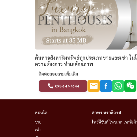
ค้นหาอสังหาริมทรัพย์ทุกประเภทขายและเช่า ในโครง
ความต้องการ ทำเลศักยภาพ
ติดต่อสอบถามเพิ่มเติม
098-147-4644
คอนโด
สาทร นราธิวาส
ขาย
โฟร์ซีซั่นส์ ไพรเวท เรสซิเด้
เช่า