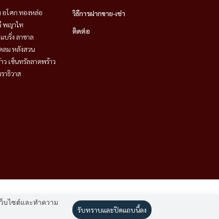
ิท อโศก ทองหล่อ
วิธีการฝากขาย-เช่า
วี พญาไท
ติดต่อ
แบริ่ง ลาซาล
ชิดลม หลังสวน
าว เซ็นทรัลลาดพร้าว
ราธิวาส
านเว็บไซต์และทำความ
รับทราบและปิดแถบนี้ลง