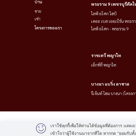
บ้าน
พระราม 9 เพชรบุรีตัดใ
ขาย
ไลฟ์ อโศก ไฮป์
เช่า
เดอะ เบส เออเบิร์น พระรา
โครงการของเรา
ไลฟ์ อโศก - พระราม 9
ราชเทวี พญาไท
เอ็กซ์ที พญาไท
บางนา แบริ่ง ลาซาล
รีเจ้นท์ โฮม บางนา (โครงก
เราใช้คุกกี้เพื่อให้ท่านได้ข้อมูลที่ต้องการ
เข้าใจว่าผู้ใช้งานมาจากที่ใด หากกด “ยอมรับ