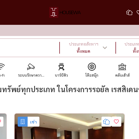
ประเภทอสังหาฯ
ประเภท 
ทั้งหมด
ทั้
-Fi
ระบบรักษาควา...
บาร์บีคิว
โต๊ะสนุ๊ก
คลับเฮ้าส์
รัพย์ทุกประเภท ในโครงการรอยัล เรสสิเดนซ
เช่า