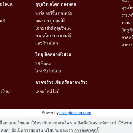
หม่ RCA
สุขุมวิท อโศก ทองหล่อ
สุขุมว
พาร์ค ออริจิ้น ทองหล่อ
ราชเท
ม 9
คุณ บาย ยู แสนสิริ
บางนา 
โอกะ เฮ้าส์ สุขุมวิท 36
วิทยุ 
ควอทโทร บาย แสนสิริ
ลาดพร้
แอชตัน อโศก
สาทร น
วิทยุ ชิดลม หลังสวน
28 ชิดลม
ไลฟ์ วัน ไวร์เลส
ลาดพร้าว เซ็นทรัลลาดพร้าว
ารใหม่)
เดอะ ไลน์ ไวบ์
Power by
Livinginsider.com
HOUSEWA
 แสดงเนื้อหาและโฆษณาให้ตรงกับความสนใจ รวมถึงเพื่อวิเคราะห์การเข้าใช้ง
ทั้งหมด” ถือเป็นการยอมรับ นโยบายของเรา
การตั้งค่าคุกกี้