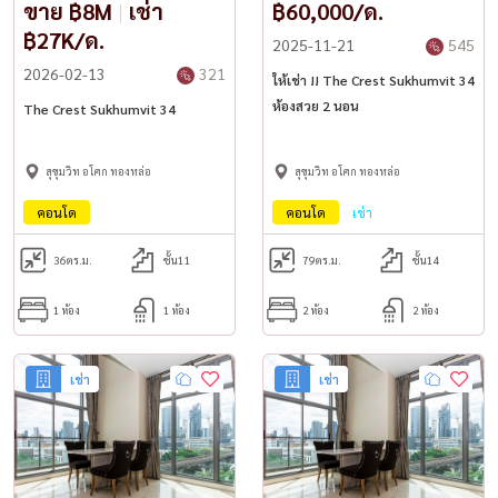
ขาย ฿8M
|
เช่า
฿60,000/ด.
฿27K/ด.
2025-11-21
545
2026-02-13
321
ให้เช่า !! The Crest Sukhumvit 34
ห้องสวย 2 นอน
The Crest Sukhumvit 34
สุขุมวิท อโศก ทองหล่อ
สุขุมวิท อโศก ทองหล่อ
คอนโด
คอนโด
เช่า
36
ตร.ม.
ชั้น11
79
ตร.ม.
ชั้น14
1 ห้อง
1 ห้อง
2 ห้อง
2 ห้อง
เช่า
เช่า