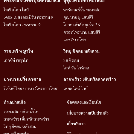
พระราม 9 เพชรบุรีตัดใหม่ RCA
สุขุมวิท อโศก ทองหล่อ
ไลฟ์ อโศก ไฮป์
พาร์ค ออริจิ้น ทองหล่อ
เดอะ เบส เออเบิร์น พระราม 9
คุณ บาย ยู แสนสิริ
ไลฟ์ อโศก - พระราม 9
โอกะ เฮ้าส์ สุขุมวิท 36
ควอทโทร บาย แสนสิริ
แอชตัน อโศก
ราชเทวี พญาไท
วิทยุ ชิดลม หลังสวน
เอ็กซ์ที พญาไท
28 ชิดลม
ไลฟ์ วัน ไวร์เลส
บางนา แบริ่ง ลาซาล
ลาดพร้าว เซ็นทรัลลาดพร้าว
รีเจ้นท์ โฮม บางนา (โครงการใหม่)
เดอะ ไลน์ ไวบ์
ทำเลน่าสนใจ
ข้อตกลงและเงื่อนไข
คลองเตย กล้วยน้ำไท
นโยบายความเป็นส่วนตัว
ลาดพร้าว เซ็นทรัลลาดพร้าว
เกี่ยวกับเรา
วิทยุ ชิดลม หลังสวน
ราชเทวี พญาไท