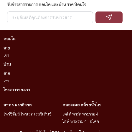
รับข่าวสารรายการ คอนโด และบ้าน ราคาโดนใจ
คอนโด
ขาย
เช่า
บ้าน
ขาย
เช่า
โครงการของเรา
สาทร นราธิวาส
คลองเตย กล้วยน้ำไท
โฟร์ซีซั่นส์ ไพรเวท เรสซิเด้นซ์
โคโค่ พาร์ค พระราม 4
ไลฟ์ พระราม 4 - อโศก