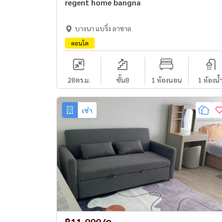
regent home bangna
บางนา แบริ่ง ลาซาล
คอนโด
28
ตร.ม.
ชั้น8
1 ห้องนอน
1 ห้องน้
เช่า