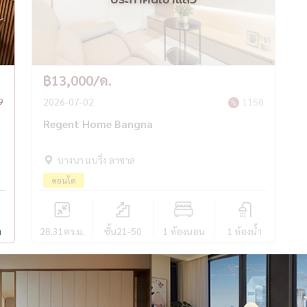
฿13,000/ด.
9
2026-07-02
1158
Regent Home Bangna
บางนา แบริ่ง ลาซาล
คอนโด
ำ
28.31
ตร.ม.
ชั้น21-50
1 ห้องนอน
1 ห้องน้ำ