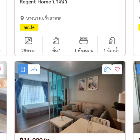
Regent Home บางนา
บางนา แบริ่ง ลาซาล
คอนโด
ำ
28
ตร.ม.
ชั้น7
1 ห้องนอน
1 ห้องน้ำ
เช่า