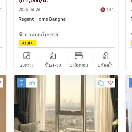
฿11,000/ด.
4
2026-06-26
144
Regent Home Bangna
บางนา แบริ่ง ลาซาล
คอนโด
ำ
28
ตร.ม.
ชั้น21-50
1 ห้องนอน
1 ห้องน้ำ
เช่า