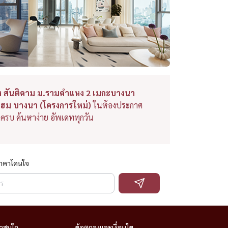
่ง สันติคาม ม.รามคำแหง 2 เมกะบางนา
์ โฮม บางนา (โครงการใหม่)
ในห้องประกาศ
ดครบ ค้นหาง่าย อัพเดททุกวัน
ราคาโดนใจ
่าสนใจ
ข้อตกลงและเงื่อนไข