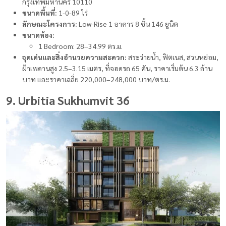
กรุงเทพมหานคร 10110
ขนาดพื้นที่:
1-0-89 ไร่
ลักษณะโครงการ:
Low-Rise 1 อาคาร 8 ชั้น 146 ยูนิต
ขนาดห้อง:
1 Bedroom: 28–34.99 ตร.ม.
จุดเด่นและสิ่งอำนวยความสะดวก:
สระว่ายน้ำ, ฟิตเนส, สวนหย่อม,
ฝ้าเพดานสูง 2.5–3.15 เมตร, ที่จอดรถ 65 คัน, ราคาเริ่มต้น 6.3 ล้าน
บาท และราคาเฉลี่ย 220,000–248,000 บาท/ตร.ม.
9. Urbitia Sukhumvit 36