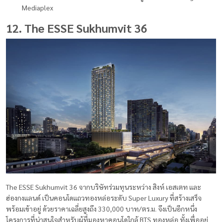
Mediaplex
12. The ESSE Sukhumvit 36
The ESSE Sukhumvit 36 จากบริษัทร่วมทุนระหว่าง สิงห์ เอสเตท และ
ฮ่องกงแลนด์ เป็นคอนโดแถวทองหล่อระดับ Super Luxury ที่สร้างเสร็จ
พร้อมเข้าอยู่ ด้วยราคาเฉลี่ยสูงถึง 330,000 บาท/ตร.ม. จึงเป็นอีกหนึ่ง
โครงการที่น่าสนใจสำหรับผู้ที่มองหาคอนโดใกล้ BTS ทองหล่อ ทั้งเพื่ออยู่