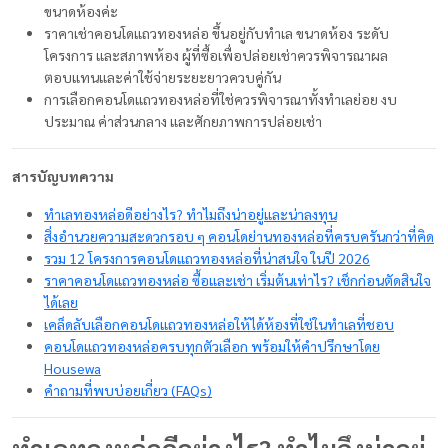
ขนาดห้องค่ะ
ราคาเช่าคอนโดแถวทองหล่อ ขึ้นอยู่กับทำเล ขนาดห้อง ระดับ
โครงการ และสภาพห้อง ผู้ที่ซื้อเพื่อปล่อยเช่าควรพิจารณาผล
ตอบแทนและค่าใช้จ่ายระยะยาวควบคู่กัน
การเลือกคอนโดแถวทองหล่อที่ใช่ควรพิจารณาทั้งทำเลย่อย งบ
ประมาณ ค่าส่วนกลาง และศักยภาพการปล่อยเช่า
สารบัญบทความ
ทำเลทองหล่อดีอย่างไร? ทำไมถึงน่าอยู่และน่าลงทุน
สิ่งอำนวยความสะดวกรอบ ๆ คอนโดย่านทองหล่อที่ครบครันกว่าที่คิด
รวม 12 โครงการคอนโดแถวทองหล่อที่น่าสนใจ ในปี 2026
ราคาคอนโดแถวทองหล่อ ซื้อและเช่า เริ่มต้นเท่าไร? เช็กก่อนตัดสินใจ
ได้เลย
เคล็ดลับเลือกคอนโดแถวทองหล่อให้ได้ห้องที่ใช่ในทำเลที่ชอบ
คอนโดแถวทองหล่อครบทุกตัวเลือก พร้อมให้คำปรึกษาโดย
Housewa
คำถามที่พบบ่อยเกี่ยว (FAQs)