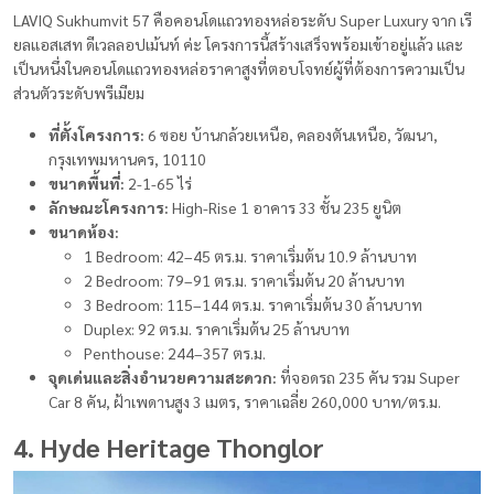
LAVIQ Sukhumvit 57 คือคอนโดแถวทองหล่อระดับ Super Luxury จาก เรี
ยลแอสเสท ดีเวลลอปเม้นท์ ค่ะ โครงการนี้สร้างเสร็จพร้อมเข้าอยู่แล้ว และ
เป็นหนึ่งในคอนโดแถวทองหล่อราคาสูงที่ตอบโจทย์ผู้ที่ต้องการความเป็น
ส่วนตัวระดับพรีเมียม
ที่ตั้งโครงการ:
6 ซอย บ้านกล้วยเหนือ, คลองตันเหนือ, วัฒนา,
กรุงเทพมหานคร, 10110
ขนาดพื้นที่:
2-1-65 ไร่
ลักษณะโครงการ:
High-Rise 1 อาคาร 33 ชั้น 235 ยูนิต
ขนาดห้อง:
1 Bedroom: 42–45 ตร.ม. ราคาเริ่มต้น 10.9 ล้านบาท
2 Bedroom: 79–91 ตร.ม. ราคาเริ่มต้น 20 ล้านบาท
3 Bedroom: 115–144 ตร.ม. ราคาเริ่มต้น 30 ล้านบาท
Duplex: 92 ตร.ม. ราคาเริ่มต้น 25 ล้านบาท
Penthouse: 244–357 ตร.ม.
จุดเด่นและสิ่งอำนวยความสะดวก:
ที่จอดรถ 235 คัน รวม Super
Car 8 คัน, ฝ้าเพดานสูง 3 เมตร, ราคาเฉลี่ย 260,000 บาท/ตร.ม.
4. Hyde Heritage Thonglor