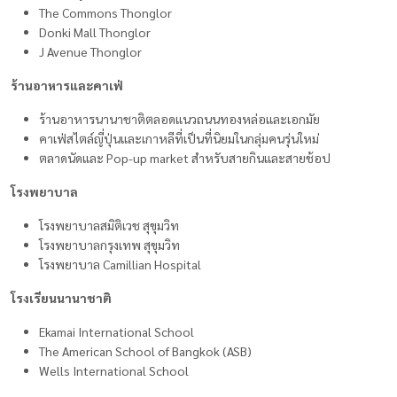
The Commons Thonglor
Donki Mall Thonglor
J Avenue Thonglor
ร้านอาหารและคาเฟ่
ร้านอาหารนานาชาติตลอดแนวถนนทองหล่อและเอกมัย
คาเฟ่สไตล์ญี่ปุ่นและเกาหลีที่เป็นที่นิยมในกลุ่มคนรุ่นใหม่
ตลาดนัดและ Pop-up market สำหรับสายกินและสายช้อป
โรงพยาบาล
โรงพยาบาลสมิติเวช สุขุมวิท
โรงพยาบาลกรุงเทพ สุขุมวิท
โรงพยาบาล Camillian Hospital
โรงเรียนนานาชาติ
Ekamai International School
The American School of Bangkok (ASB)
Wells International School