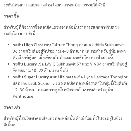
ระดับโครงการ และขนาดห้อง โดยสามารถแบ่งภาพรวมได้ ดังนี้
ราคาซื้อ
สำหรับผู้ที่ต้องการซื้อคอนโดแถวทองหล่อนั้น ราคาจะแตกต่างกันตาม
ระดับโครงการ ดังนี้
ระดับ High Class
เช่น Culture Thonglor และ Urbitia Sukhumvit
36 ราคาเริ่มต้นอยู่ที่ประมาณ 4–8 ล้านบาท เหมาะสำหรับผู้ที่มองหา
ตัวเลือกที่คุ้มค่าเมื่อเทียบกับทำเลและระดับโครงการในย่านนี้
ระดับ Luxury
เช่น LAVIQ Sukhumvit 57 และ VIA 34 ราคาเริ่มต้นอยู่
ที่ประมาณ 10–22 ล้านบาท ขึ้นไป
ระดับ Super Luxury และ Ultimate
เช่น Hyde Heritage Thonglor
และ The ESSE Sukhumvit 36 คอนโดทองหล่อราคาในกลุ่มนี้เริ่มต้นที่
12–30 ล้านบาท และอาจสูงถึงหลักร้อยล้านบาทสำหรับยูนิต
Penthouse
ราคาเช่า
สำหรับผู้ที่สนใจเช่าคอนโดแถวทองหล่อนั้น ค่าเช่าโดยทั่วไปจะอยู่ในช่วง
ดังนี้ค่ะ