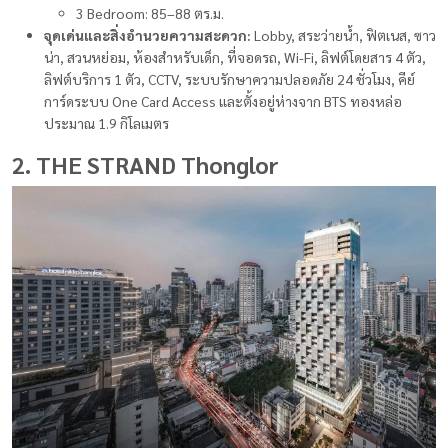
3 Bedroom: 85–88 ตร.ม.
จุดเด่นและสิ่งอำนวยความสะดวก:
Lobby, สระว่ายน้ำ, ฟิตเนส, ซาว
น่า, สวนหย่อม, ห้องสำหรับเด็ก, ที่จอดรถ, Wi-Fi, ลิฟต์โดยสาร 4 ตัว,
ลิฟต์บริการ 1 ตัว, CCTV, ระบบรักษาความปลอดภัย 24 ชั่วโมง, คีย์
การ์ดระบบ One Card Access และตั้งอยู่ห่างจาก BTS ทองหล่อ
ประมาณ 1.9 กิโลเมตร
2. THE STRAND Thonglor