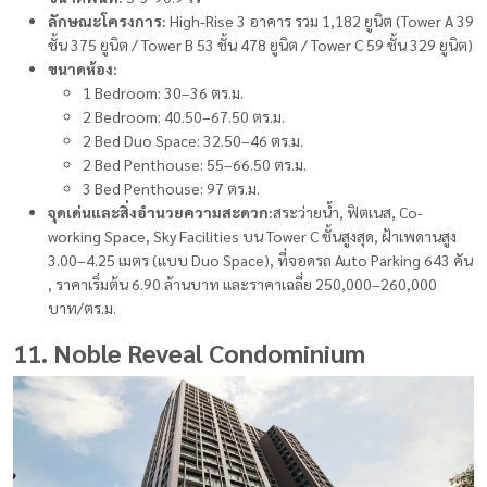
ลักษณะโครงการ:
High-Rise 3 อาคาร รวม 1,182 ยูนิต (Tower A 39
ชั้น 375 ยูนิต / Tower B 53 ชั้น 478 ยูนิต / Tower C 59 ชั้น 329 ยูนิต)
ขนาดห้อง:
1 Bedroom: 30–36 ตร.ม.
2 Bedroom: 40.50–67.50 ตร.ม.
2 Bed Duo Space: 32.50–46 ตร.ม.
2 Bed Penthouse: 55–66.50 ตร.ม.
3 Bed Penthouse: 97 ตร.ม.
จุดเด่นและสิ่งอำนวยความสะดวก:
สระว่ายน้ำ, ฟิตเนส, Co-
working Space, Sky Facilities บน Tower C ชั้นสูงสุด, ฝ้าเพดานสูง
3.00–4.25 เมตร (แบบ Duo Space), ที่จอดรถ Auto Parking 643 คัน
, ราคาเริ่มต้น 6.90 ล้านบาท และราคาเฉลี่ย 250,000–260,000
บาท/ตร.ม.
11. Noble Reveal Condominium