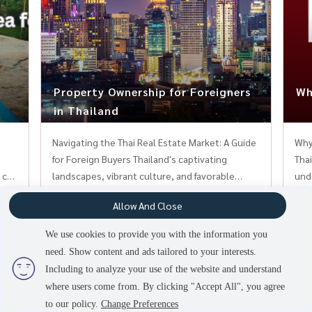
Property Ownership for Foreigners
Wh
in Thailand
Navigating the Thai Real Estate Market: A Guide
Why Ch
for Foreign Buyers Thailand's captivating
Tha
landscapes, vibrant culture, and favorable
und
 the
climate make it an appealing destination for
requ
Allow And Close
ity
expatriates and international investors alike.
can 
Contact for more
as
With its blend of tropical beaches, bustling
can 
We use cookies to provide you with the information you
cities, and serene countryside, it's no wonder
Thailand. Local K
098-147-4644
need. Show content and ads tailored to your interests.
that foreigners are increasingly interested in
hav
Including to analyze your use of the website and understand
Join Our Newsletter
rket
buying property in the Land of Smiles. However,
real
where users come from. By clicking "Accept All", you agree
navigating Thailand's real estate market can be
nei
to our policy.
Change Preferences
wning
complex due to specific regulations and legal
Thi