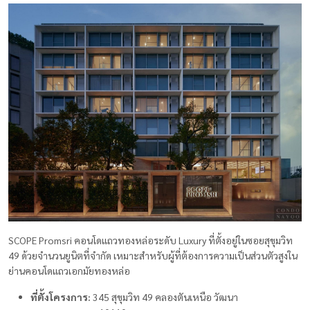
SCOPE Promsri คอนโดแถวทองหล่อระดับ Luxury ที่ตั้งอยู่ในซอยสุขุมวิท
49 ด้วยจำนวนยูนิตที่จำกัด เหมาะสำหรับผู้ที่ต้องการความเป็นส่วนตัวสูงใน
ย่านคอนโดแถวเอกมัยทองหล่อ
ที่ตั้งโครงการ:
345 สุขุมวิท 49 คลองตันเหนือ วัฒนา