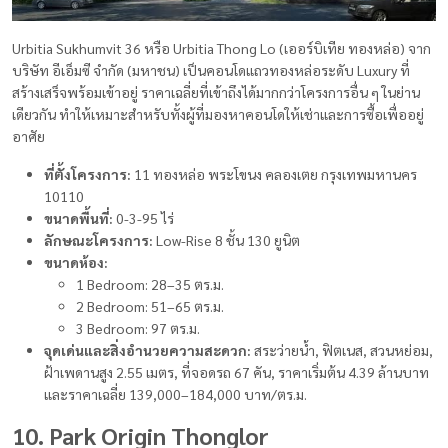
Urbitia Sukhumvit 36 หรือ Urbitia Thong Lo (เออร์บิเทีย ทองหล่อ) จาก
บริษัท อีเอ็มซี จำกัด (มหาชน) เป็นคอนโดแถวทองหล่อระดับ Luxury ที่
สร้างเสร็จพร้อมเข้าอยู่ ราคาเฉลี่ยที่เข้าถึงได้มากกว่าโครงการอื่น ๆ ในย่าน
เดียวกัน ทำให้เหมาะสำหรับทั้งผู้ที่มองหาคอนโดให้เช่าและการซื้อเพื่ออยู่
อาศัย
ที่ตั้งโครงการ:
11 ทองหล่อ พระโขนง คลองเตย กรุงเทพมหานคร
10110
ขนาดพื้นที่:
0-3-95 ไร่
ลักษณะโครงการ:
Low-Rise 8 ชั้น 130 ยูนิต
ขนาดห้อง:
1 Bedroom: 28–35 ตร.ม.
2 Bedroom: 51–65 ตร.ม.
3 Bedroom: 97 ตร.ม.
จุดเด่นและสิ่งอำนวยความสะดวก:
สระว่ายน้ำ, ฟิตเนส, สวนหย่อม,
ฝ้าเพดานสูง 2.55 เมตร, ที่จอดรถ 67 คัน, ราคาเริ่มต้น 4.39 ล้านบาท
และราคาเฉลี่ย 139,000–184,000 บาท/ตร.ม.
10. Park Origin Thonglor