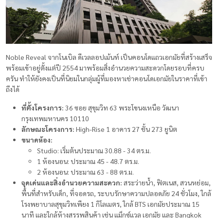
Noble Reveal จากโนเบิล ดีเวลลอปเม้นท์ เป็นคอนโดแถวเอกมัยที่สร้างเสร็จ
พร้อมเข้าอยู่ตั้งแต่ปี 2554 มาพร้อมสิ่งอำนวยความสะดวกโดยรอบที่ครบ
ครัน ทำให้ยังคงเป็นที่นิยมในกลุ่มผู้ที่มองหาเช่าคอนโดเอกมัยในราคาที่เข้า
ถึงได้
ที่ตั้งโครงการ:
36 ซอย สุขุมวิท 63 พระโขนงเหนือ วัฒนา
กรุงเทพมหานคร 10110
ลักษณะโครงการ:
High-Rise 1 อาคาร 27 ชั้น 273 ยูนิต
ขนาดห้อง:
Studio: เริ่มต้นประมาณ 30.88 - 34 ตร.ม.
1 ห้องนอน: ประมาณ 45 - 48.7 ตร.ม.
2 ห้องนอน: ประมาณ 63 - 88 ตร.ม.
จุดเด่นและสิ่งอำนวยความสะดวก:
สระว่ายน้ำ, ฟิตเนส, สวนหย่อม,
พื้นที่สำหรับเด็ก, ที่จอดรถ, ระบบรักษาความปลอดภัย 24 ชั่วโมง, ใกล้
โรงพยาบาลสุขุมวิทเพียง 1 กิโลเมตร, ใกล้ BTS เอกมัยประมาณ 15
นาที และใกล้ห้างสรรพสินค้า เช่น แม็กซ์แวลู เอกมัย และ Bangkok