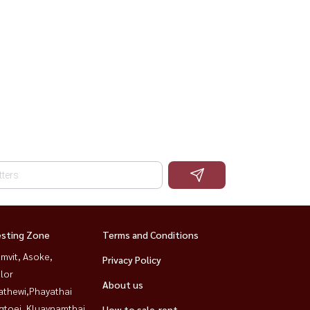
esting Zone
Terms and Conditions
mvit, Asoke,
Privacy Policy
lor
About us
athewi,Phayathai
gtoei, Kluaynamthai
How to sale-rent