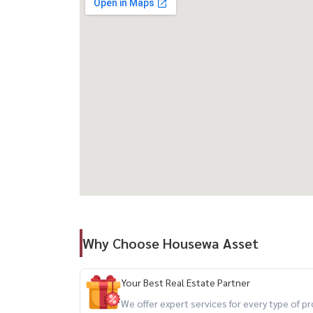
Email:
Namthip@housewathailand.com
Website: www.housewathailand.com
#TheGrandVilla #Ekkamai #EkkamaiCondo #H
#BangkokForRent #LuxuryLiving
Why Choose Housewa Asset
Your Best Real Estate Partner
We offer expert services for every type of 