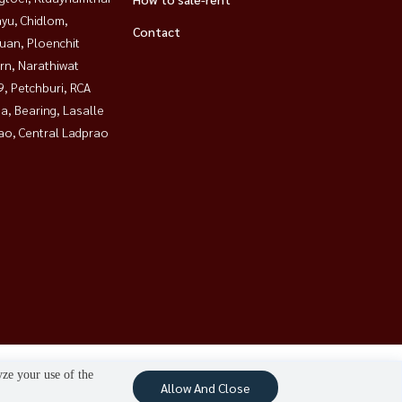
yu, Chidlom,
Contact
uan, Ploenchit
rn, Narathiwat
, Petchburi, RCA
a, Bearing, Lasalle
ao, Central Ladprao
yze your use of the
Allow And Close