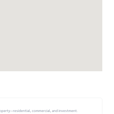
ousewa #HousewaThailand #CondoForRent
property—residential, commercial, and investment.