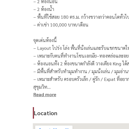
– 2 ห้องนอน
– 2 ห้องน้ำ
– พื้นที่ใช้สอย 180 ตร.ม. กว้างขวางกว่าคอนโดทั่วไป
– ค่าเช่า 100,000 บาท/เดือน
จุดเด่นห้องนี้
– Layout โปร่ง โล่ง พื้นที่นั่งเล่นและรับแขกขนาดใ
– เหมาะกับคนที่ทำงานโซนเอกมัย–ทองหล่อและอยากได
– ห้องนอนทั้ง 2 ห้องขนาดกำลังดี วางเตียง King ได
– มีพื้นที่สำหรับทำมุมทำงาน / มุมนั่งเล่น / มุมอ่าน
– เหมาะสำหรับ ครอบครัวเล็ก / คู่รัก / Expat ที่อย
สุขุมวิท
Read more
----------------------------------------------------------
📞 ติดต่อ / Contact
สนใจนัดชม / For private viewing / 预约看房
Location
Call / WhatsApp:
+66 (0)90-993-5832
LINE: @housewa