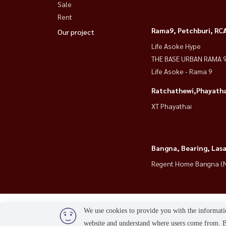
Sale
Rent
Rama9, Petchburi, RC
Our project
Life Asoke Hype
THE BASE URBAN RAMA 
Life Asoke - Rama 9
Ratchathewi,Phayatha
XT Phayathai
Bangna, Bearing, Lasa
Regent Home Bangna (N
We use cookies to provide you with the informatio
website and understand where users come from. By