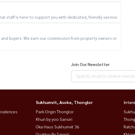
l staff is here to support you with dedicated, friendly service.
ts and buyers. We earn our commission from property owners or
Join Our Newsletter
Sukhumvit, Asoke, Thonglor
Inter
esidences
Park Origin Thonglor
Sukhu
Khun by yoo Sansiri
Thong
Oka Haus Sukhumvit 36
Ratch
Quattro By Sansiri
Khlon