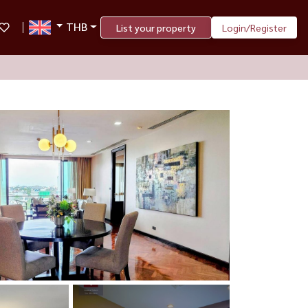
THB
List your property
Login/Register