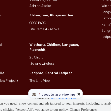
Ashton Asoke
Wittha
Langs
A
Khlongtoei, Kluaynamthai
Satho
COCO PARC
Rama9
9
Life Rama 4 - Asoke
Bangn
Ladpr
i
Witthayu, Chidlom, Langsuan,
Ploenchit
28 Chidlom
life one wireless
lle
Ladprao, Central Ladprao
ew Project)
The Line Vibe
4
people are viewing
Power by
Livinginsider.com
n you need. Show content and ads tailored to your interests. Including to anal
HOUSEWA
 clicking "Accept All", you agree to our policy.
Change Preferences