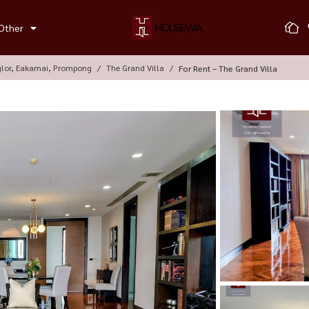
Other
glor, Eakamai, Prompong
The Grand Villa
For Rent – The Grand Villa