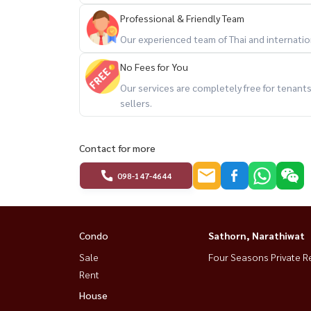
Professional & Friendly Team
Our experienced team of Thai and internationa
No Fees for You
Our services are completely free for tenan
sellers.
Contact for more
098-147-4644
Condo
Sathorn, Narathiwat
Sale
Four Seasons Private R
Rent
House