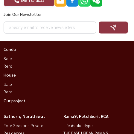
098-147-4644
💬 LINE: @housewa
Join Our Newsletter
📧 Email:
Namthip@housewathailand.com
🌐 Website: www.housewathailand.com
📌 Facebook: Housewa Asset
Condo
🏡 Ease Ramkhamhaeng 190/1 Parkway Village 2层独立屋出售 | 特价
Sale
仅需489万！ 🔥
Rent
House
💰项目中最便宜的价格！ （购买650万+加50万，总计700万）
Sale
📍位置很好，出行方便，离大​​学很近。 国际学校 和 Bang Chan-Lat
Rent
Krabang-Suvarnabhumi 工业区
Our project
📐房屋详情
Sathorn, Narathiwat
Rama9, Petchburi, RCA
■土地面积50.6平方米。
Four Seasons Private
Life Asoke Hype
■宽敞的起居空间：4间卧室|3间浴室|2个停车位
Residences
THE BASE URBAN RAMA 9