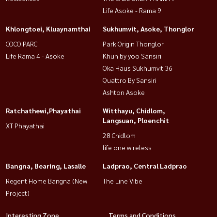
■超多免费礼物！
Life Asoke - Rama 9
✅ 6台空调，每个房间凉爽舒适
Khlongtoei, Kluaynamthai
Sukhumvit, Asoke, Thonglor
✅ 在有屋顶的房子前面加一个车库。
✅ 将房屋后部延伸至完整空间，方便使用。
COCO PARC
Park Origin Thonglor
Life Rama 4 - Asoke
Khun by yoo Sansiri
Oka Haus Sukhumvit 36
🏢 项目内设施
Quattro By Sansiri
✔ 阴凉的休闲花园
Ashton Asoke
✔ 门禁卡控制系统
✔ 闭路电视+保安24小时。
Ratchathewi,Phayathai
Witthayu, Chidlom,
Langsuan, Ploenchit
XT Phayathai
🚗 附近重要地点
28 Chidlom
购物中心
life one wireless
🛒 莲花苏卡皮班 3 号酒店 (4.6 公里。)
Bangna, Bearing, Lasalle
Ladprao, Central Ladprao
🛒 Big C 超级中心 (4.7 公里。)
Regent Home Bangna (New
The Line Vibe
🛒 民武里超级之家 (7.2 公里。)
Project)
教育机构
Interesting Zone
Terms and Conditions