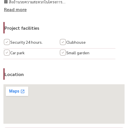
🏢 สิ่งอำนวยความสะดวกในโครงการ
Read more
✔ สวนพักผ่อนร่มรื่น
✔ ระบบ Access Card Control
✔ กล้องวงจรปิด + รปภ. 24 ชม.
Project facilities
🚗 สถานที่สำคัญใกล้เคียง
Security 24 hours.
Clubhouse
ห้างสรรพสินค้า
Car park
Small garden
🛒 โลตัส สุขาภิบาล 3 (4.6 กม.)
🛒 บิ๊กซี ซูเปอร์เซ็นเตอร์ (4.7 กม.)
🛒 เมกาโฮม มีนบุรี (7.2 กม.)
Location
สถานศึกษา
🎓 ม.เกษมบัณฑิต ร่มเกล้า (7.1 กม.)
🏫 รร.มีนบุรีศึกษา (7.5 กม.)
โรงพยาบาล
🏥 รพ.รามคำแหง 2 (4.6 กม.)