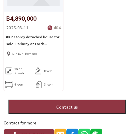
🚗 Nearby important places
฿4,890,000
Department Store
2025-03-11
404
🛒 Lotus Sukhapiban 3 (4.6 km)
🛒 Big C Supercenter (4.7 km)
🏡 2 storey detached house for
🛒 Mega Home Minburi (7.2 km)
sale, Parkway at Earth
Ramkhamhaeng 190/1
Min Buri, Romklao
Educational institutions
🎓 Kasembundit University, Romklao (7.1 km)
50.60
floor2
Sq.wah.
🏫 Minburi Suksa School (7.5 km)
4 room
3 room
Hospital
🏥 Ramkhamhaeng Hospital 2 (4.6 km)
Contact us
🏥 Nawamin Hospital 9 (5.7 km)
Contact for more
📞 Interested, contact
📲 Call / WhatsApp:
+66 (0)98-147-4644