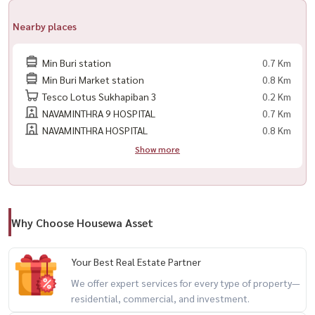
🏥 รพ.นวมินทร์ 9 (5.7 กม.)
Nearby places
📞 สนใจติดต่อ
Min Buri station
0.7 Km
📲 โทร / WhatsApp:
+66 (0)98-147-4644
Min Buri Market station
0.8 Km
💬 LINE: @housewa
Tesco Lotus Sukhapiban 3
0.2 Km
📧 Email:
Namthip@housewathailand.com
NAVAMINTHRA 9 HOSPITAL
0.7 Km
🌐 Website: www.housewathailand.com
NAVAMINTHRA HOSPITAL
0.8 Km
📌 Facebook: Housewa Asset
Show more
🏡 Selling a 2-storey single house, Parkway At Ease Village,
Why Choose Housewa Asset
Ramkhamhaeng 190/1 | Special price only 4.89 million! 🔥
Your Best Real Estate Partner
💰 The cheapest price in the project! (Bought for 6.5 million +
We offer expert services for every type of property—
extended 5 hundred thousand, total 7 million)
residential, commercial, and investment.