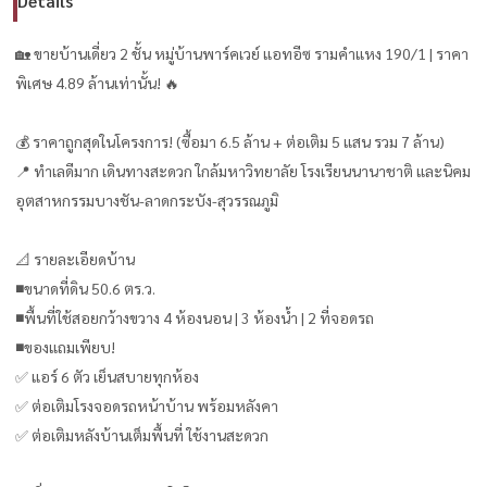
Details
🏡 ขายบ้านเดี่ยว 2 ชั้น หมู่บ้านพาร์คเวย์ แอทอีซ รามคำแหง 190/1 | ราคา
พิเศษ 4.89 ล้านเท่านั้น! 🔥
💰 ราคาถูกสุดในโครงการ! (ซื้อมา 6.5 ล้าน + ต่อเติม 5 แสน รวม 7 ล้าน)
📍 ทำเลดีมาก เดินทางสะดวก ใกล้มหาวิทยาลัย โรงเรียนนานาชาติ และนิคม
อุตสาหกรรมบางชัน-ลาดกระบัง-สุวรรณภูมิ
📐 รายละเอียดบ้าน
■ขนาดที่ดิน 50.6 ตร.ว.
■พื้นที่ใช้สอยกว้างขวาง 4 ห้องนอน | 3 ห้องน้ำ | 2 ที่จอดรถ
■ของแถมเพียบ!
✅ แอร์ 6 ตัว เย็นสบายทุกห้อง
✅ ต่อเติมโรงจอดรถหน้าบ้าน พร้อมหลังคา
✅ ต่อเติมหลังบ้านเต็มพื้นที่ ใช้งานสะดวก