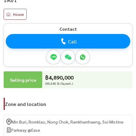
190/1
House
Contact
Call
฿4,890,000
Selling price
(96,640 B./Sq.wah.)
Zone and location
Min Buri, Romklao, Nong Chok, Ramkhamhaeng, Soi Mistine
Parkway @Ease