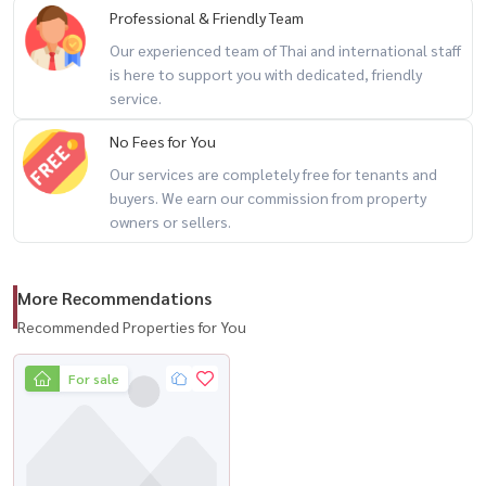
📍 Very good location, convenient transportation, near
Professional & Friendly Team
universities, international schools and Bangchan-Lat Krabang-
Our experienced team of Thai and international staff
Suvarnabhumi Industrial Estate
is here to support you with dedicated, friendly
service.
📐 House details
No Fees for You
■ Land size 50.6 sq.w.
Our services are completely free for tenants and
■ Spacious usable area 4 bedrooms | 3 bathrooms | 2 parking
buyers. We earn our commission from property
spaces
owners or sellers.
■ Lots of freebies!
✅ 6 air conditioners, cool in every room
✅ Extended the front of the house with a roof
More Recommendations
✅ Extended the back of the house, full area, easy to use
Recommended Properties for You
For sale
🏢 Project facilities
✔ Shady relaxation garden
✔ Access Card Control system
✔ CCTV + 24-hour security guard