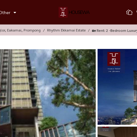
Other
glor, Eakamai, Prompong
Rhythm Ekkamai Estate
🏡 Rent: 2 -bedroom Luxu