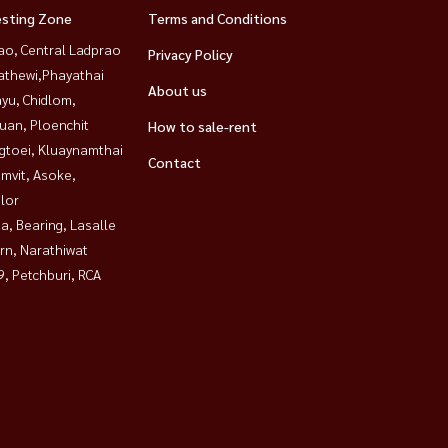
esting Zone
Terms and Conditions
ao, Central Ladprao
Privacy Policy
athewi,Phayathai
About us
yu, Chidlom,
uan, Ploenchit
How to sale-rent
gtoei, Kluaynamthai
Contact
mvit, Asoke,
lor
a, Bearing, Lasalle
rn, Narathiwat
, Petchburi, RCA