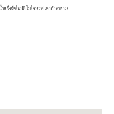
ำน้ำแข็งอัตโนมัติ ไมโครเวฟ เตาทำอาหาร)
ซี
อด 24 ชั่วโมง