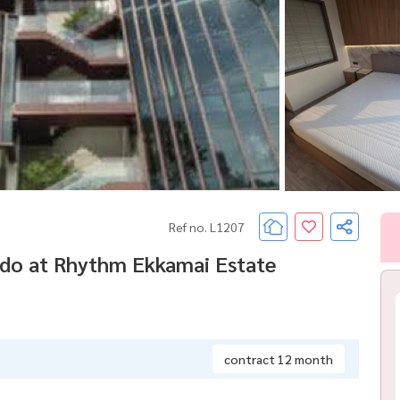
Ref no. L1207
ndo at Rhythm Ekkamai Estate
contract 12 month