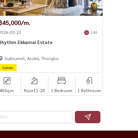
฿45,000/m.
2026-03-23
246
Rhythm Ekkamai Estate
Sukhumvit, Asoke, Thonglor
Condo
40
Sq.m.
floor11-20
1 Bedroom
1 Bathroom