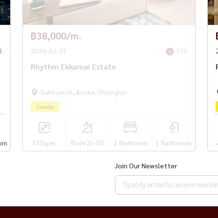
฿38,000/m.
3
2026-02-17
370
Rhythm Ekkamai Estate
Ekkamai and Thonglor
Sukhumvit, Asoke, Thonglor
Condo
t + 2-month security deposit
om
35
Sq.m.
floor21-50
1 Bedroom
1 Bathroom
Join Our Newsletter
ryLiving #RhythmEkkamai #ForRent #BangkokRental