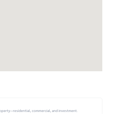
งยามค่ำคืนในเอกมัยและทองหล่อ
 เงินประกัน 2 เดือน
ryLiving #RhythmEkkamai #ForRent #BangkokRental
property—residential, commercial, and investment.
 Ekkamai Estate | 85 Sq.m | Prime Location 🏙️