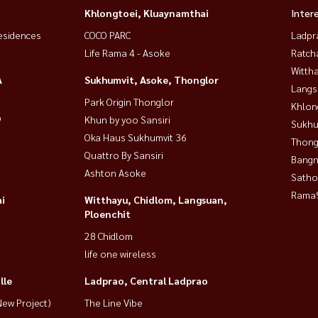
Khlongtoei, Kluaynamthai
Inter
esidences
COCO PARC
Ladpr
Life Rama 4 - Asoke
Ratch
Wittha
豪华公寓 | 85 平方米 |黄金地段🏙️
A
Sukhumvit, Asoke, Thonglor
Langs
Park Origin Thonglor
Khlon
9
Khun by yoo Sansiri
Sukhu
赏迷人城市景观）
Oka Haus Sukhumvit 36
Thong
Quattro By Sansiri
Bangn
波炉、炉灶）
Ashton Asoke
Satho
Rama9
i
Witthayu, Chidlom, Langsuan,
Ploenchit
28 Chidlom
life one wireless
lle
Ladprao, Central Ladprao
ew Project)
The Line Vibe