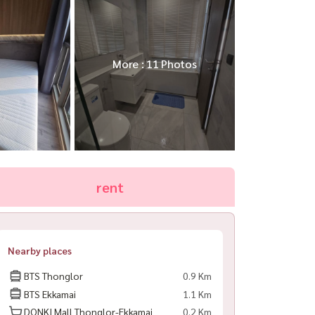
More : 11 Photos
rent
Nearby places
BTS Thonglor
0.9 Km
BTS Ekkamai
1.1 Km
DONKI Mall Thonglor-Ekkamai
0.2 Km