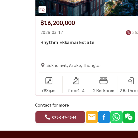
🔒 24-hour security guard and CCTV
📍 Excellent location:
฿16,200,000
2026-03-17
26
🚆 15-minute walk to BTS Ekkamai
Rhythm Ekkamai Estate
🛍️ Near shopping, restaurants and nightlife in 
💰 Rent: 90,000 baht/month
Sukhumvit, Asoke, Thonglor
📑 Minimum 1-year lease | 1-month advance ren
📲 Interested / contact us
79
Sq.m.
floor1-4
2 Bedroom
2 Bathro
☎️ Call / WhatsApp: +66
(0)98-147-4644
💬 LINE: @housewa
Contact for more
📧 Email:
Namthip@housewathailand.com
098-147-4644
🌐 Website: www.housewathailand.com
#BangkokCondoForRent #EkkamaiCondo #Luxu