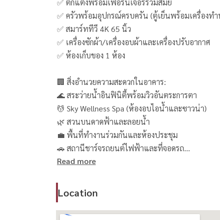
✅ ตกแต่งพร้อมเฟอร์นิเจอร์ร่วมสมัย
✅ ครัวพร้อมอุปกรณ์ครบครัน (ตู้เย็นพร้อมเครื่องท
✅ สมาร์ททีวี 4K 65 นิ้ว
✅ เครื่องซักผ้า/เครื่องอบผ้าและเครื่องปรับอากาศ
✅ ห้องเก็บของ 1 ห้อง
🏢 สิ่งอำนวยความสะดวกในอาคาร:
🌊 สระว่ายน้ำอินฟินิตี้พร้อมวิวอันตระการตา
💆 Sky Wellness Spa (ห้องอบไอน้ำและซาวน่า)
🌿 สวนบนดาดฟ้าและลอยน้ำ
💼 พื้นที่ทำงานร่วมกันและห้องประชุม
🚗 สถานีชาร์จรถยนต์ไฟฟ้าและที่จอดรถ
Read more
🚌 รถรับส่งไปยัง BTS เอกมัย, BTS ทองหล่อ และบิ๊ก
🔒 เจ้าหน้าที่รักษาความปลอดภัยและกล้องวงจรปิดตล
Location
📍 ทำเลที่ตั้งดีเยี่ยม: