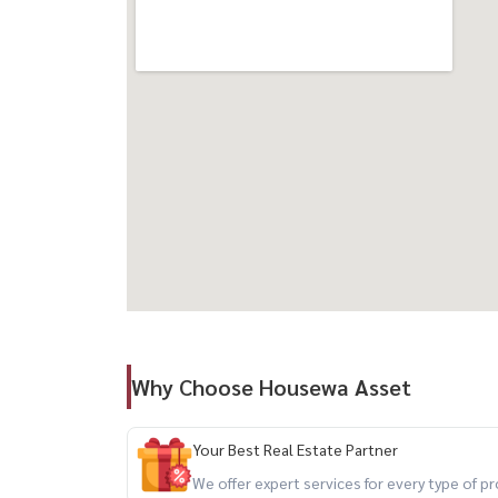
🚆 เดิน 15 นาทีถึง BTS เอกมัย
🛍️ ใกล้แหล่งช้อปปิ้ง ร้านอาหาร และสถานบันเทิ
💰 ค่าเช่า: 90,000 บาท/เดือน
📑 สัญญาเช่าขั้นต่ำ 1 ปี | ค่าเช่าล่วงหน้า 1 เดือน +
📲 สนใจ/ติดต่อเรา
☎️ โทร / WhatsApp:
+66 (0)98-147-4644
💬 LINE: @housewa
📧 Email:
Namthip@housewathailand.com
🌐 เว็บไซต์: www.housewathailand.com
#BangkokCondoForRent #EkkamaiCondo #Luxu
Why Choose Housewa Asset
#CondoForRent
Your Best Real Estate Partner
We offer expert services for every type of 
🏡 For Rent: Luxury 2 Bedroom Condo at Rhythm