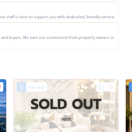
l staff is here to support you with dedicated, friendly service.
nning City View)
ts and buyers. We earn our commission from property owners or
igerator with automatic ice maker, microwave, stove)
For rent
SOLD OUT
rent
r and Big C