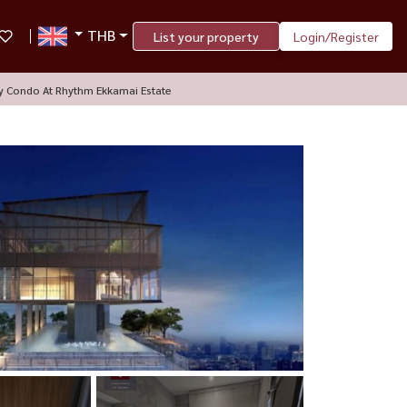
THB
List your property
Login/Register
ry Condo At Rhythm Ekkamai Estate