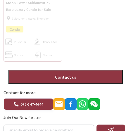
Moon Tower Sukhumvit 59 –
出售/出租公告（震后无裂缝）
Rare Luxury Condo for Sale
Esta Home 私人公园（联排别墅）- Rama 3
Sukhumvit, Asoke, Thonglor
社区非常安静。最近装修过
Condo
面积360平方米。
▪︎4 间卧室
202
Sq.m.
floor21-50
▪︎4间浴室
▪︎1间工作室
3 room
3 room
▪︎2个客厅
▪︎1个大阳台（30平方米）
Contact us
▪︎3个子阳台
▪︎已装修完毕，可入住
Contact for more
位置好，出行方便：
098-147-4644
♡开车10分钟即可到达阿索克
Join Our Newsletter
♡开车5分钟即可到达Central Rama 3
♡ 7 分钟车程至 Terminal 21 Rama 3