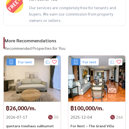
Very quiet community Newly renovated
Our services are completely free for tenants and
Size 360 ​​sq.m.
buyers. We earn our commission from property
▪︎4 bedrooms
owners or sellers.
▪︎4 bathrooms
▪︎1 office
More Recommendations
▪︎2 living rooms
▪︎1 large balcony (30 sq.m.)
Recommended Properties for You
▪︎3 small balconies
For rent
For rent
▪︎Fully furnished
Good location, convenient transportation:
♡10-minute drive to Asoke
♡5-minute drive to Central Rama 3
♡7-minute drive to Terminal 21 Rama 3
฿26,000/m.
฿100,000/m.
♡5-minute drive to King's College International School
2026-07-17
30
2025-12-04
266
♡4-minute drive to the expressway
quintara treehaus sukhumvit
For Rent – The Grand Villa