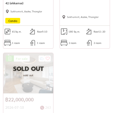
42 (ekkamai)
Price:
Rent: 80,000 baht/month
Sukhumvit, Asoke, Thonglor
Sukhumvit, Asoke, Thonglor
Sale: 25 million baht
Condo
Contact:
41
Sq.m.
floor5-10
180 Sq.m.
floor11-20
Tel / WhatsApp:
+66 (0)98-147-4644
1 room
1 room
2 room
2 room
LINE: @housewa
Email:
Namthip@housewathailand.com
Website: www.housewathailand.com
For sale
SOLD OUT
Note: Pets are not allowed.
sold out
#Townhouse Rama 3 #Ready to move in house #Luxury house for
rent #Sell house Rama 3 #Townhouse for rent #Esta Home
฿22,000,000
#House near Asoke #House near Central Rama 3 #Fully furnished
house #housewathailand
2026-07-10
263