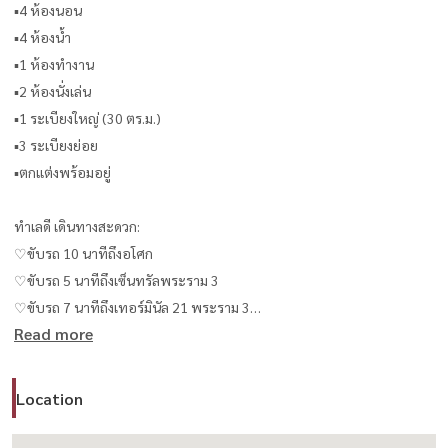
▪︎4 ห้องนอน
▪︎4 ห้องน้ำ
▪︎1 ห้องทำงาน
▪︎2 ห้องนั่งเล่น
▪︎1 ระเบียงใหญ่ (30 ตร.ม.)
▪︎3 ระเบียงย่อย
▪︎ตกแต่งพร้อมอยู่
ทำเลดี เดินทางสะดวก:
♡ขับรถ 10 นาทีถึงอโศก
♡ขับรถ 5 นาทีถึงเซ็นทรัลพระราม 3
♡ขับรถ 7 นาทีถึงเทอร์มินัล 21 พระราม 3
Read more
♡ขับรถ 5 นาทีถึงโรงเรียนนานาชาติคิงส์คอลเลจ
♡ขับรถ 4 นาทีถึงทางด่วน
Location
ราคา:
ค่าเช่า: 80,000 บาท/เดือน