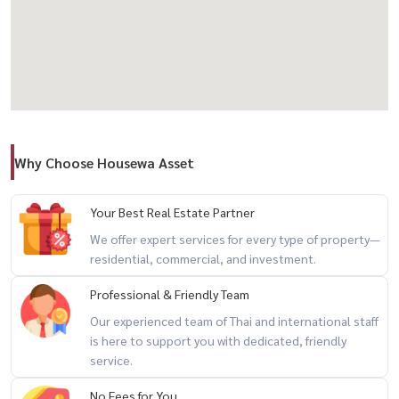
ขาย: 25 ล้านบาท
ติดต่อ:
โทร / WhatsApp:
+66 (0)98-147-4644
LINE: @housewa
อีเมล:
Namthip@housewathailand.com
Why Choose Housewa Asset
เว็บไซต์: www.housewathailand.com
หมายเหตุ: ไม่อนุญาตให้นำสัตว์เลี้ยงเข้าพัก
Your Best Real Estate Partner
We offer expert services for every type of property—
residential, commercial, and investment.
#ทาวน์โฮมพระราม3 #บ้านพร้อมอยู่ #บ้านหรูให้เช่า #ขายบ้านพระราม3
#เช่าทาวน์เฮาส์ #เอสต้าโฮม #บ้านใกล้อโศก #บ้านใกล้เซ็นทรัลพระราม3
Professional & Friendly Team
#บ้านแต่งครบ #housewathailand
Our experienced team of Thai and international staff
is here to support you with dedicated, friendly
For Sale/Rent (No Cracks After Earthquake)
service.
Esta Home Private Park (Townhouse) – Rama 3
No Fees for You