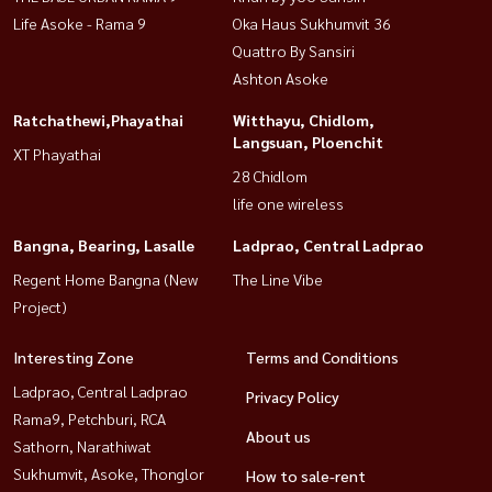
Life Asoke - Rama 9
Oka Haus Sukhumvit 36
#House close Central Rama 3 #全装修房子 #housewathailand
Quattro By Sansiri
Ashton Asoke
Ratchathewi,Phayathai
Witthayu, Chidlom,
Langsuan, Ploenchit
XT Phayathai
28 Chidlom
life one wireless
Bangna, Bearing, Lasalle
Ladprao, Central Ladprao
Regent Home Bangna (New
The Line Vibe
Project)
Interesting Zone
Terms and Conditions
Ladprao, Central Ladprao
Privacy Policy
Rama9, Petchburi, RCA
About us
Sathorn, Narathiwat
Sukhumvit, Asoke, Thonglor
How to sale-rent