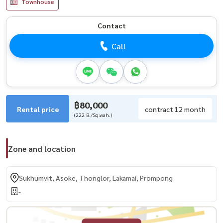
Townhouse
Contact
Call
฿80,000
Rental price
contract 12 month
(222 B./Sq.wah.)
Zone and location
Sukhumvit, Asoke, Thonglor, Eakamai, Prompong
-