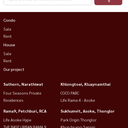
♡开车5分钟即可到达国王学院国际学校
♡开车4分钟即可到达高速公路。
Condo
价格：
Sale
租金：80,000泰铢/月
Rent
售价：2500万泰铢
House
Sale
接触：
Rent
致电/WhatsApp：+66
(0)98-147-4644
Our project
线路：@housewa
电子邮件：Namthip@housewathailand.com
Sathorn, Narathiwat
Khlongtoei, Kluaynamthai
网站：www.housewathailand.com
Four Seasons Private
COCO PARC
Residences
Life Rama 4 - Asoke
注意：不允许携带宠物。
Rama9, Petchburi, RCA
Sukhumvit, Asoke, Thonglor
#Townhome Rama 3 #房子已准备好入住 #豪华房屋出租 #House for
Life Asoke Hype
Park Origin Thonglor
sale Rama 3 #联排别墅出租 #Esta Home #House close Asoke
THE BASE URBAN RAMA 9
Khun by yoo Sansiri