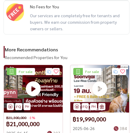
No Fees for You
优惠价格
Our services are completely free for tenants and
buyers. We earn our commission from property
– 从1500万泰铢降至1300万泰铢
owners or sellers.
– 赠品总值超200万泰铢
– 赠送5泰铢黄金（价值约30万泰铢）
– 5年免物业管理费（价值80万泰铢）
More Recommendations
– 免费过户费用
Recommended Properties for You
– 免费专业验房
– 免费购房咨询
For sale
For sale
适合自住或投资
For private viewing
Call / WhatsApp:
+66 (0)98-147-4644
฿21,300,000
-1%
฿19,990,000
LINE: @housewa
฿21,000,000
Email:
Namthip@housewathailand.com
2025-06-26
384
2025-06-15
307