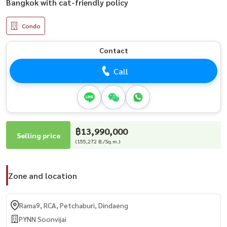
Bangkok with cat-friendly policy
Condo
Contact
Call
฿13,990,000
Selling price
(155,272 B./Sq.m.)
Zone and location
Rama9, RCA, Petchaburi, Dindaeng
PYNN Soonvijai