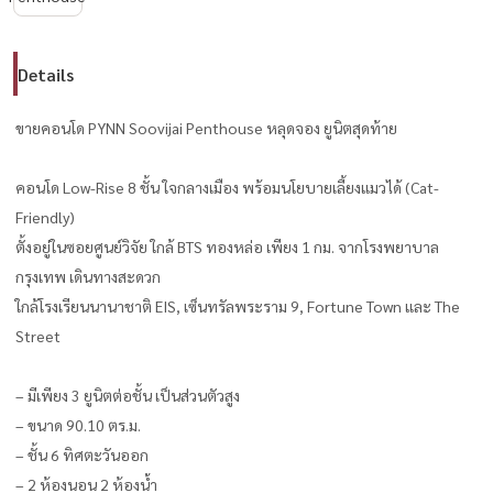
Details
ขายคอนโด PYNN Soovijai Penthouse หลุดจอง ยูนิตสุดท้าย
คอนโด Low-Rise 8 ชั้น ใจกลางเมือง พร้อมนโยบายเลี้ยงแมวได้ (Cat-
Friendly)
ตั้งอยู่ในซอยศูนย์วิจัย ใกล้ BTS ทองหล่อ เพียง 1 กม. จากโรงพยาบาล
กรุงเทพ เดินทางสะดวก
ใกล้โรงเรียนนานาชาติ EIS, เซ็นทรัลพระราม 9, Fortune Town และ The
Street
– มีเพียง 3 ยูนิตต่อชั้น เป็นส่วนตัวสูง
– ขนาด 90.10 ตร.ม.
– ชั้น 6 ทิศตะวันออก
– 2 ห้องนอน 2 ห้องน้ำ