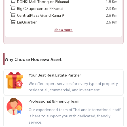
DONKI Mall Thonglor-Ekkamai
1.8 Km
– Free transfer fees
Big C Supercenter Ekkamai
2.3 Km
– Free professional inspection
CentralPlaza Grand Rama 9
2.6 Km
– Free consultation
EmQuartier
2.6 Km
Show more
Ideal for both residence and investment
出售 – PYNN Soovijai 顶层复式公寓 – 最后单位
Why Choose Housewa Asset
曼谷市中心8层低密度住宅，支持养猫政策
位于ศูนย์วิจัย巷，距曼谷医院仅1公里，靠近BTS Thonglor
Your Best Real Estate Partner
邻近EIS国际学校、Central Rama 9、Fortune Town 和 The Street
We offer expert services for every type of property—
residential, commercial, and investment.
– 每层仅3户，私密性高
Professional & Friendly Team
– 面积90.10平方米
Our experienced team of Thai and international staff
– 6楼，朝东
is here to support you with dedicated, friendly
– 2间卧室，2间浴室
service.
– 开发商直售