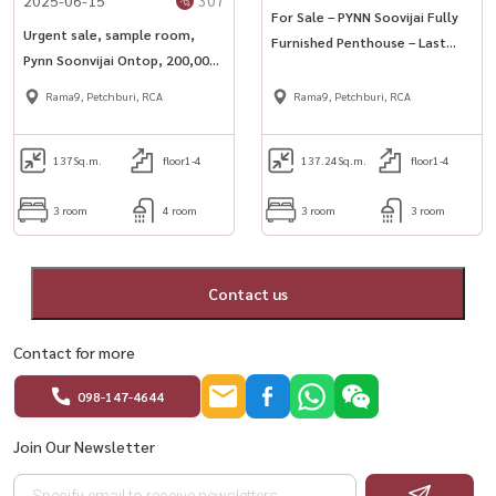
Website: www.housewathailand.com
For Sale – PYNN Soovijai Fully
Urgent sale, sample room,
Furnished Penthouse – Last
Pynn Soonvijai Ontop, 200,000
Unit Low-rise 8-storey condo in
Cash back
central Bangkok with cat-
Rama9, Petchburi, RCA
Rama9, Petchburi, RCA
friendly policy
137
Sq.m.
floor1-4
137.24
Sq.m.
floor1-4
3 room
4 room
3 room
3 room
Contact us
Contact for more
098-147-4644
Join Our Newsletter