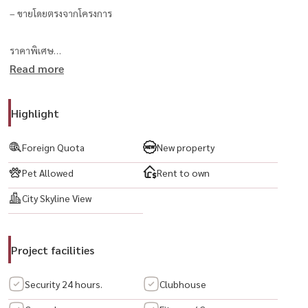
– ขายโดยตรงจากโครงการ
ราคาพิเศษ
Read more
– จาก 15 ล้านบาท ลดเหลือ 13 ล้านบาท
– พร้อมของแถมรวมมูลค่ากว่า 2 ล้านบาท
– ทองคำ 5 บาท มูลค่ากว่า 300,000 บาท
Highlight
– ฟรีค่าส่วนกลาง 5 ปี มูลค่ากว่า 800,000 บาท
– ฟรีค่าใช้จ่ายวันโอน
Foreign Quota
New property
– ตรวจรับห้องฟรีโดยวิศวกรมืออาชีพ
Pet Allowed
Rent to own
– ให้คำปรึกษาฟรี
City Skyline View
เหมาะทั้งอยู่อาศัยจริงและการลงทุน
Project facilities
For Sale – PYNN Soovijai Fully Furnished Penthouse – Final Unit
Release
Security 24 hours.
Clubhouse