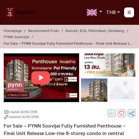
THB
Homepage
Recommend Posts
Rama9, RCA, Petchaburi, Dindaeng
PYNN Soonvijai
For Sale – PYNN Soovijai Fully Furnished Penthouse – Final Unit Release Lo
W-Rise 8-Storey Condo In Central Bangkok With Cat-Friendly Policy
Created 26/06/2568
Updated 26/06/2568
For Sale – PYNN Soovijai Fully Furnished Penthouse –
Final Unit Release Low-rise 8-storey condo in central