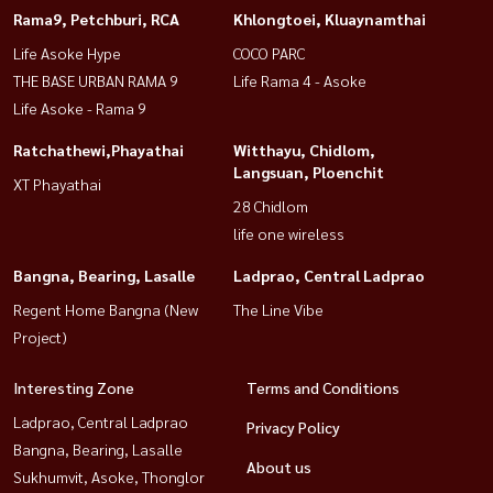
Rama9, Petchburi, RCA
Khlongtoei, Kluaynamthai
Life Asoke Hype
COCO PARC
THE BASE URBAN RAMA 9
Life Rama 4 - Asoke
Life Asoke - Rama 9
Ratchathewi,Phayathai
Witthayu, Chidlom,
Langsuan, Ploenchit
XT Phayathai
28 Chidlom
life one wireless
Bangna, Bearing, Lasalle
Ladprao, Central Ladprao
Regent Home Bangna (New
The Line Vibe
Project)
Interesting Zone
Terms and Conditions
Ladprao, Central Ladprao
Privacy Policy
Bangna, Bearing, Lasalle
About us
Sukhumvit, Asoke, Thonglor