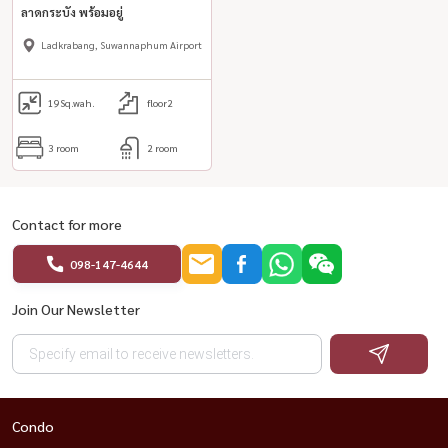
ลาดกระบัง พร้อมอยู่
Ladkrabang, Suwannaphum Airport
19
Sq.wah.
floor2
3 room
2 room
Contact for more
098-147-4644
Join Our Newsletter
Condo