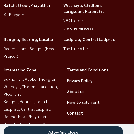
Ratchathewi,Phayathai
Witthayu, Chidlom,
Langsuan, Ploenchit
XT Phayathai
28 Chidlom
life one wireless
Bangna, Bearing, Lasalle
Ladprao, Central Ladprao
Regent Home Bangna (New
The Line Vibe
Project)
Interesting Zone
Terms and Conditions
Sukhumvit, Asoke, Thonglor
Privacy Policy
Witthayu, Chidlom, Langsuan,
About us
Ploenchit
Bangna, Bearing, Lasalle
How to sale-rent
Ladprao, Central Ladprao
Contact
Ratchathewi,Phayathai
Rama9, Petchburi, RCA
Sathorn, Narathiwat
Allow And Close