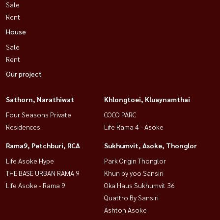
Sale
Rent
House
Sale
Rent
Our project
Sathorn, Narathiwat
Khlongtoei, Kluaynamthai
Four Seasons Private
COCO PARC
Residences
Life Rama 4 - Asoke
Rama9, Petchburi, RCA
Sukhumvit, Asoke, Thonglor
Life Asoke Hype
Park Origin Thonglor
THE BASE URBAN RAMA 9
Khun by yoo Sansiri
Life Asoke - Rama 9
Oka Haus Sukhumvit 36
Quattro By Sansiri
Ashton Asoke