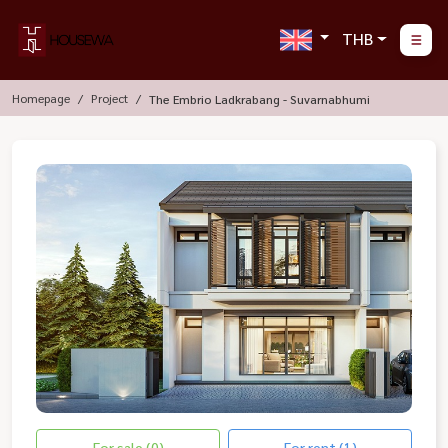
THB
Homepage
Project
The Embrio Ladkrabang - Suvarnabhumi
For sale (0)
For rent (1)