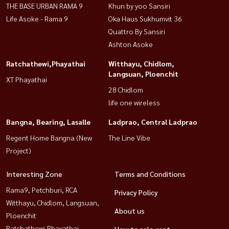
THE BASE URBAN RAMA 9
Khun by yoo Sansiri
Life Asoke - Rama 9
Oka Haus Sukhumvit 36
Quattro By Sansiri
Ashton Asoke
Ratchathewi,Phayathai
Witthayu, Chidlom,
Langsuan, Ploenchit
XT Phayathai
28 Chidlom
life one wireless
Bangna, Bearing, Lasalle
Ladprao, Central Ladprao
Regent Home Bangna (New
The Line Vibe
Project)
Interesting Zone
Terms and Conditions
Rama9, Petchburi, RCA
Privacy Policy
Witthayu, Chidlom, Langsuan,
About us
Ploenchit
Ratchathewi,Phayathai
How to sale-rent