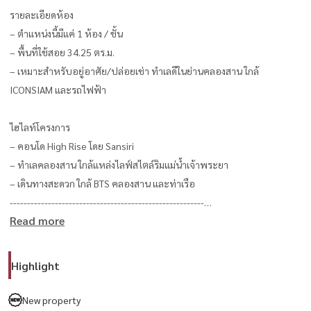
รายละเอียดห้อง
– ตำแหน่งนี้มีแค่ 1 ห้อง / ชั้น
– พื้นที่ใช้สอย 34.25 ตร.ม.
– เหมาะสำหรับอยู่อาศัย/ปล่อยเช่า ทำเลดีในย่านคลองสาน ใกล้
ICONSIAM และรถไฟฟ้า
ไฮไลท์โครงการ
– คอนโด High Rise โดย Sansiri
– ทำเลคลองสาน ใกล้แหล่งไลฟ์สไตล์ริมแม่น้ำเจ้าพระยา
– เดินทางสะดวก ใกล้ BTS คลองสาน และท่าเรือ
--------------------------------------------------------
Read more
สนใจนัดชม / For private viewing / 预约看房
Call / WhatsApp:
+66 (0)98-147-4644
LINE: @housewa
Highlight
Email:
Namthip@housewathailand.com
New property