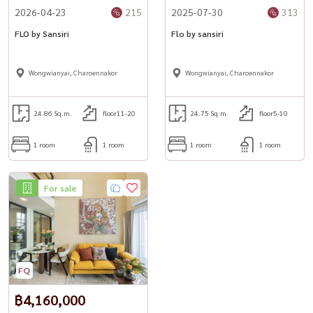
2026-04-23
215
2025-07-30
313
FLO by Sansiri
Flo by sansiri
Wongwianyai, Charoennakor
Wongwianyai, Charoennakor
24.86 Sq.m.
floor11-20
24.75 Sq.m.
floor5-10
1 room
1 room
1 room
1 room
For sale
฿4,160,000