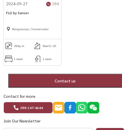
2024-09-27
384
FLO by Sansiri
Wongwianyai, Charoennakor
29
Sq.m.
floor11-20
1 room
1 room
Contact us
Contact for more
098-147-4644
Join Our Newsletter