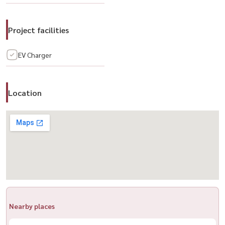
Website: www.housewathailand.com
Project facilities
Facebook: Housewa Asset
#FLObySansiri #HousewaThailand #คอนโดคลองสาน #คอนโดติด
EV Charger
รถไฟฟ้า #คอนโดกรุงเทพ
Location
Nearby places