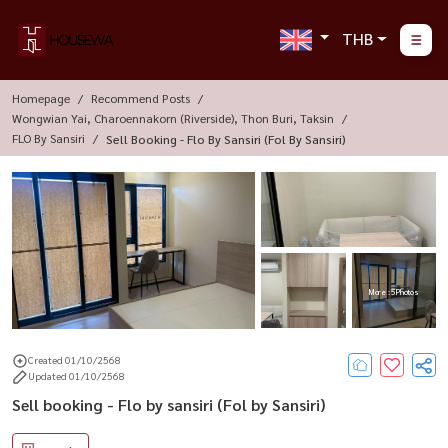
THB
Homepage
Recommend Posts
Wongwian Yai, Charoennakorn (Riverside), Thon Buri, Taksin
FLO By Sansiri
Sell ​​booking - Flo By Sansiri (Fol By Sansiri)
More : 5 Photos
Created 01/10/2568
Updated 01/10/2568
Sell ​​booking - Flo by sansiri (Fol by Sansiri)