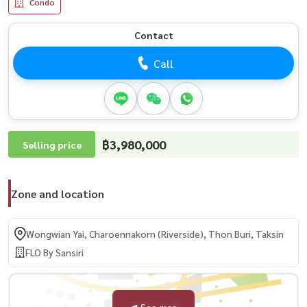
Condo
Contact
Call
฿3,980,000
Selling price
Zone and location
Wongwian Yai, Charoennakorn (Riverside), Thon Buri, Taksin
FLO By Sansiri