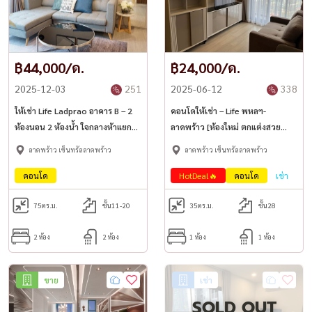
฿44,000/ด.
฿24,000/ด.
2025-12-03
251
2025-06-12
338
ให้เช่า Life Ladprao อาคาร B – 2
คอนโดให้เช่า – Life พหลฯ-
ห้องนอน 2 ห้องน้ำ ใจกลางห้าแยก
ลาดพร้าว [ห้องใหม่ ตกแต่งสวย
ลาดพร้าว
พร้อมอยู่]
ลาดพร้าว เซ็นทรัลลาดพร้าว
ลาดพร้าว เซ็นทรัลลาดพร้าว
คอนโด
HotDeal🔥
คอนโด
เช่า
75
ตร.ม.
ชั้น11-20
35
ตร.ม.
ชั้น28
2 ห้อง
2 ห้อง
1 ห้อง
1 ห้อง
ขาย
เช่า
SOLD OUT