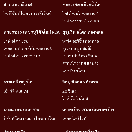
สาทร นราธิวาส
คลองเตย กล้วยน้ำไท
โฟร์ซีซั่นส์ ไพรเวท เรสซิเด้นซ์
โคโค่ พาร์ค พระราม 4
ไลฟ์ พระราม 4 - อโศก
พระราม 9 เพชรบุรีตัดใหม่ RCA
สุขุมวิท อโศก ทองหล่อ
ไลฟ์ อโศก ไฮป์
พาร์ค ออริจิ้น ทองหล่อ
เดอะ เบส เออเบิร์น พระราม 9
คุณ บาย ยู แสนสิริ
ไลฟ์ อโศก - พระราม 9
โอกะ เฮ้าส์ สุขุมวิท 36
ควอทโทร บาย แสนสิริ
แอชตัน อโศก
ราชเทวี พญาไท
วิทยุ ชิดลม หลังสวน
เอ็กซ์ที พญาไท
28 ชิดลม
ไลฟ์ วัน ไวร์เลส
บางนา แบริ่ง ลาซาล
ลาดพร้าว เซ็นทรัลลาดพร้าว
รีเจ้นท์ โฮม บางนา (โครงการใหม่)
เดอะ ไลน์ ไวบ์