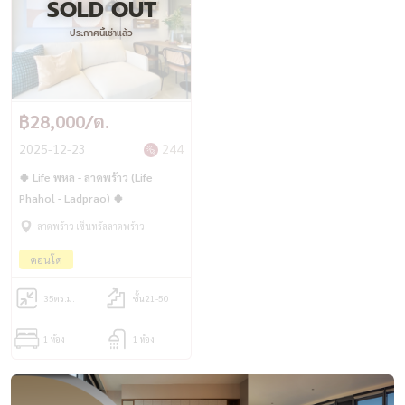
SOLD OUT
ประกาศนี้เช่าแล้ว
฿28,000/ด.
2025-12-23
244
🍀 Life พหล - ลาดพร้าว (Life
Phahol - Ladprao) 🍀
ลาดพร้าว เซ็นทรัลลาดพร้าว
คอนโด
35
ตร.ม.
ชั้น21-50
1 ห้อง
1 ห้อง