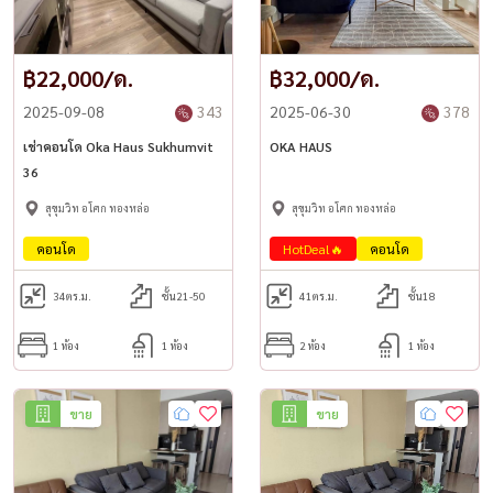
฿22,000/ด.
฿32,000/ด.
2025-09-08
343
2025-06-30
378
เช่าคอนโด Oka Haus Sukhumvit
OKA HAUS
36
สุขุมวิท อโศก ทองหล่อ
สุขุมวิท อโศก ทองหล่อ
คอนโด
HotDeal🔥
คอนโด
34
ตร.ม.
ชั้น21-50
41
ตร.ม.
ชั้น18
1 ห้อง
1 ห้อง
2 ห้อง
1 ห้อง
ขาย
ขาย