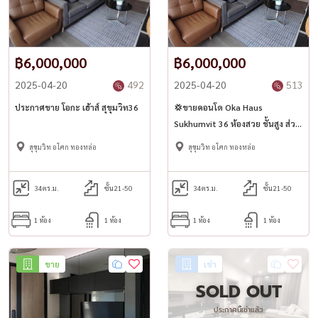
฿6,000,000
฿6,000,000
2025-04-20
492
2025-04-20
513
ประกาศขาย โอกะ เฮ้าส์ สุขุมวิท36
💢ขายคอนโด Oka Haus
Sukhumvit 36 ห้องสวย ชั้นสูง ส่วน
กลางวิวเจ้าพระยา💢
สุขุมวิท อโศก ทองหล่อ
สุขุมวิท อโศก ทองหล่อ
34
ตร.ม.
ชั้น21-50
34
ตร.ม.
ชั้น21-50
1 ห้อง
1 ห้อง
1 ห้อง
1 ห้อง
ขาย
เช่า
SOLD OUT
ประกาศนี้เช่าแล้ว