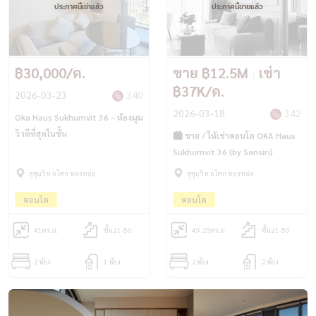
ประกาศนี้เช่าแล้ว
ประกาศนี้ขายแล้ว
฿30,000/ด.
ขาย ฿12.5M
|
เช่า
฿37K/ด.
2026-03-23
340
2026-03-18
342
Oka Haus Sukhumvit 36 – ห้องมุม
วิวดีที่สุดในชั้น
🏙️ ขาย / ให้เช่าคอนโด OKA Haus
Sukhumvit 36 (by Sansiri)
สุขุมวิท อโศก ทองหล่อ
สุขุมวิท อโศก ทองหล่อ
คอนโด
คอนโด
41
ตร.ม.
ชั้น21-50
49.25
ตร.ม.
ชั้น21-50
2 ห้อง
1 ห้อง
2 ห้อง
2 ห้อง