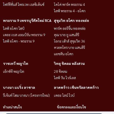
โฟร์ซีซั่นส์ ไพรเวท เรสซิเด้นซ์
โคโค่ พาร์ค พระราม 4
ไลฟ์ พระราม 4 - อโศก
พระราม 9 เพชรบุรีตัดใหม่ RCA
สุขุมวิท อโศก ทองหล่อ
ไลฟ์ อโศก ไฮป์
พาร์ค ออริจิ้น ทองหล่อ
เดอะ เบส เออเบิร์น พระราม 9
คุณ บาย ยู แสนสิริ
ไลฟ์ อโศก - พระราม 9
โอกะ เฮ้าส์ สุขุมวิท 36
ควอทโทร บาย แสนสิริ
แอชตัน อโศก
ราชเทวี พญาไท
วิทยุ ชิดลม หลังสวน
เอ็กซ์ที พญาไท
28 ชิดลม
ไลฟ์ วัน ไวร์เลส
บางนา แบริ่ง ลาซาล
ลาดพร้าว เซ็นทรัลลาดพร้าว
รีเจ้นท์ โฮม บางนา (โครงการใหม่)
เดอะ ไลน์ ไวบ์
ทำเลน่าสนใจ
ข้อตกลงและเงื่อนไข