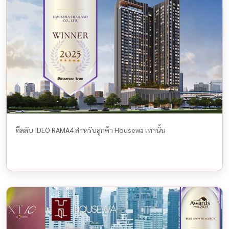
ดีลลับ IDEO RAMA4 สำหรับลูกค้า Housewa เท่านั้น