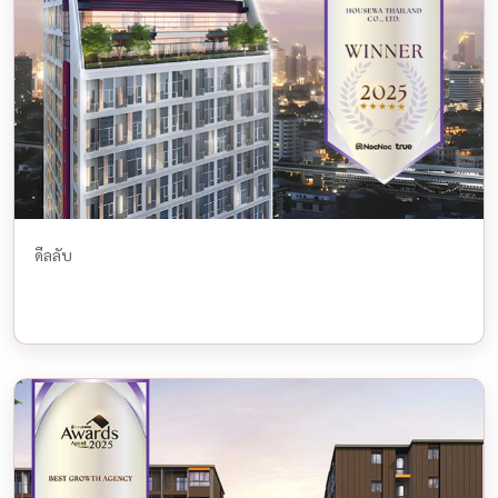
ดีลลับ