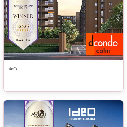
ดีลลับ