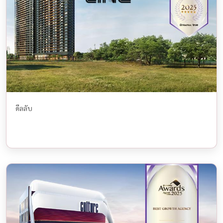
ดีลลับ