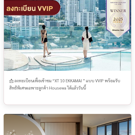
📩 ลงทะเบียนเพื่อเข้าชม “XT 10 EKKAMAI ” แบบ VVIP พร้อมรับ
สิทธิพิเศษเฉพาะลูกค้า Housewa ได้แล้ววันนี้