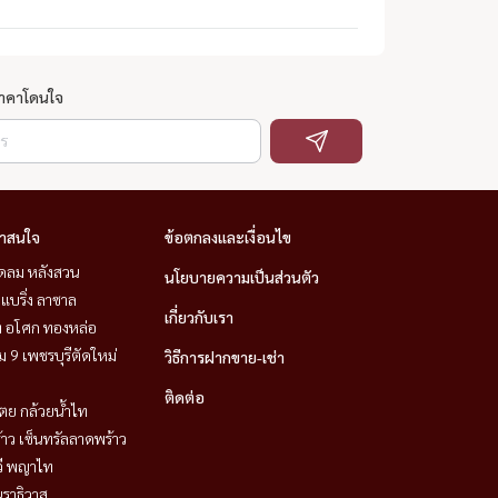
ราคาโดนใจ
่าสนใจ
ข้อตกลงและเงื่อนไข
ชิดลม หลังสวน
นโยบายความเป็นส่วนตัว
แบริ่ง ลาซาล
เกี่ยวกับเรา
ิท อโศก ทองหล่อ
 9 เพชรบุรีตัดใหม่
วิธีการฝากขาย-เช่า
ติดต่อ
ตย กล้วยน้ำไท
าว เซ็นทรัลลาดพร้าว
วี พญาไท
ราธิวาส