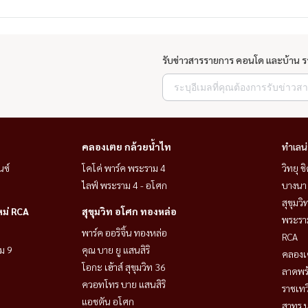
รับข่าวสารรายการ คอนโด และบ้าน 
คลองเตย กล้วยน้ำไท
ทำเลน
นซ์
โคโค่ พาร์ค พระราม 4
วิทยุ 
ไลฟ์ พระราม 4 - อโศก
บางนา 
สุขุมว
หม่ RCA
สุขุมวิท อโศก ทองหล่อ
พระราม
พาร์ค ออริจิ้น ทองหล่อ
RCA
ม 9
คุณ บาย ยู แสนสิริ
คลองเ
โอกะ เฮ้าส์ สุขุมวิท 36
ลาดพร้
ควอทโทร บาย แสนสิริ
ราชเท
แอชตัน อโศก
สาทร น