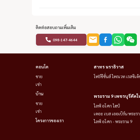
ติดต่อสอบถามเพิ่มเติม
098-147-4644
คอนโด
สาทร นราธิวาส
ขาย
โฟร์ซีซั่นส์ ไพรเวท เรสซิเด้
เช่า
บ้าน
พระราม 9 เพชรบุรีตัดใ
ขาย
ไลฟ์ อโศก ไฮป์
เช่า
เดอะ เบส เออเบิร์น พระรา
โครงการของเรา
ไลฟ์ อโศก - พระราม 9