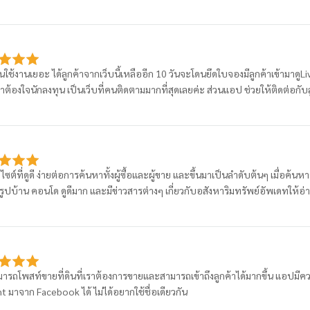
คนใช้งานเยอะ ได้ลูกค้าจากเว็บนี้เหลืออีก 10 วันจะโดนยึดใบจองมีลูกค้าเข้ามาดูL
ตาต้องใจนักลงทุน เป็นเว็บที่คนติดตามมากที่สุดเลยค่ะ ส่วนแอป ช่วยให้ติดต่อกับลูก
บไซต์ที่ดูดี ง่ายต่อการค้นหาทั้งผู้ซื้อและผู้ขาย และขึ้นมาเป็นลำดับต้นๆ เมื่อค
ปบ้าน คอนโด ดูดีมาก และมีข่าวสารต่างๆ เกี่ยวกับอสังหาริมทรัพย์อัพเดทให้อ่าน
มารถโพสท์ขายที่ดินที่เราต้องการขายและสามารถเข้าถึงลูกค้าได้มากขึ้น แอปมีควา
 มาจาก Facebook ได้ ไม่ได้อยากใช้ชื่อเดียวกัน