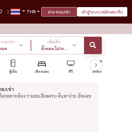
THB
ฝาก ขาย/เช่า
เข้าสู่ระบบ/สมัครสมาชิก
ขาย/เช่า
เพิ่มเติม
งหมด
ทั้งหมด,ไม่ระบุ
,ล่าสุด
ตู้เย็น
เตียงนอน
ทีวี
เครื่องครัว
โควต้าต่า
าย/เช่า
เลือกหลายห้อง รายละเอียดครบ ค้นหาง่าย อัพเดท