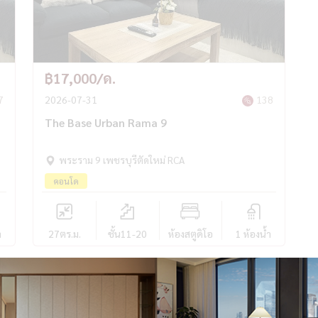
฿17,000/ด.
7
2026-07-31
138
The Base Urban Rama 9
พระราม 9 เพชรบุรีตัดใหม่ RCA
คอนโด
ำ
27
ตร.ม.
ชั้น11-20
ห้องสตูดิโอ
1 ห้องน้ำ