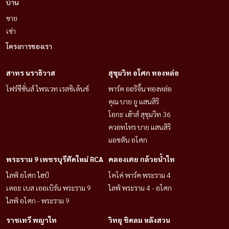
บ้าน
ขาย
เช่า
โครงการของเรา
สาทร นราธิวาส
สุขุมวิท อโศก ทองหล่อ
โฟร์ซีซั่นส์ ไพรเวท เรสซิเด้นซ์
พาร์ค ออริจิ้น ทองหล่อ
คุณ บาย ยู แสนสิริ
โอกะ เฮ้าส์ สุขุมวิท 36
ควอทโทร บาย แสนสิริ
แอชตัน อโศก
พระราม 9 เพชรบุรีตัดใหม่ RCA
คลองเตย กล้วยน้ำไท
ไลฟ์ อโศก ไฮป์
โคโค่ พาร์ค พระราม 4
เดอะ เบส เออเบิร์น พระราม 9
ไลฟ์ พระราม 4 - อโศก
ไลฟ์ อโศก - พระราม 9
ราชเทวี พญาไท
วิทยุ ชิดลม หลังสวน