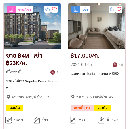
ขาย/เช่า
เช่า
ขาย ฿4M
|
เช่า
฿17,000/ด.
฿23K/ด.
2026-08-05
26
เมื่อวานนี้
7
COBE Ratchada – Rama 9 🐶🐱
ขาย / ให้เช่า Supalai Prime Rama
9
พระราม 9 เพชรบุรีตัดใหม่ RCA
พระราม 9 เพชรบุรีตัดใหม่ RCA
คอนโด
สัตว์เลี้ยง🐾
คอนโด
48
ตร.ม.
ชั้น3
25
ตร.ม.
ชั้น11-20