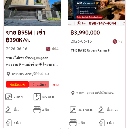
ขาย ฿95M
|
เช่า
฿3,990,000
฿390K/ด.
2026-06-15
97
2026-06-16
464
THE BASE Urban Rama 9
ขาย / ให้เช่า บ้านหรู Bugaan
พระราม 9 – เหม่งจ๋าย 🌟 โครงการ
สุดเอ็กซ์คลูซีฟ มีเพียง 8 หลัง
พระราม 9 เพชรบุรีตัดใหม่ RCA
HotDeal🔥
บ้านเดี่ยว
ขาย
เช่า
พระราม 9 เพชรบุรีตัดใหม่ RCA
73
ตร.ว.
522 ตร.ม.
ชั้น2
4 ห้อง
34.47
ตร.ม.
ชั้น11-20
5 ห้อง
1 ห้อง
1 ห้อง