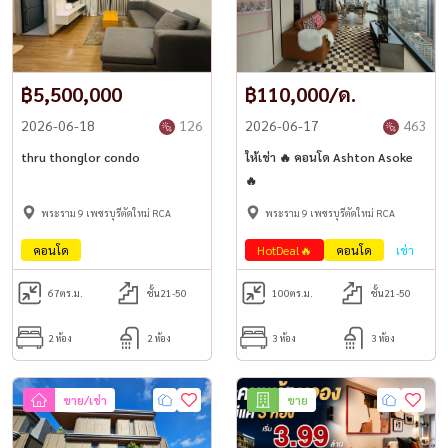
฿5,500,000
฿110,000/ด.
2026-06-18
126
2026-06-17
463
thru thonglor condo
ให้เช่า 🔥 คอนโด Ashton Asoke
🔥
พระราม 9 เพชรบุรีตัดใหม่ RCA
พระราม 9 เพชรบุรีตัดใหม่ RCA
คอนโด
HotDeal🔥
คอนโด
เช่า
67
ตร.ม.
ชั้น21-50
100
ตร.ม.
ชั้น21-50
2 ห้อง
2 ห้อง
3 ห้อง
3 ห้อง
ขาย/เช่า
ขาย