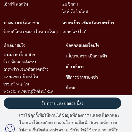
เอ็กซ์ที พญาไท
28 ชิดลม
ไลฟ์ วัน ไวร์เลส
บางนา แบริ่ง ลาซาล
ลาดพร้าว เซ็นทรัลลาดพร้าว
รีเจ้นท์ โฮม บางนา (โครงการใหม่)
เดอะ ไลน์ ไวบ์
ทำเลน่าสนใจ
ข้อตกลงและเงื่อนไข
บางนา แบริ่ง ลาซาล
นโยบายความเป็นส่วนตัว
วิทยุ ชิดลม หลังสวน
เกี่ยวกับเรา
ลาดพร้าว เซ็นทรัลลาดพร้าว
คลองเตย กล้วยน้ำไท
วิธีการฝากขาย-เช่า
ราชเทวี พญาไท
ติดต่อ
พระราม 9 เพชรบุรีตัดใหม่ RCA
สุขุมวิท อโศก ทองหล่อ
รับทราบและปิดแถบนี้ลง
สาทร นราธิวาส
เราใช้คุกกี้เพื่อให้ท่านได้ข้อมูลที่ต้องการ แสดงเนื้อหาและ
โฆษณาให้ตรงกับความสนใจ รวมถึงเพื่อวิเคราะห์การเข้า
Power by
Livinginsider.com
ใช้งานเว็บไซต์และทำความเข้าใจว่าผู้ใช้งานมาจากที่ใด