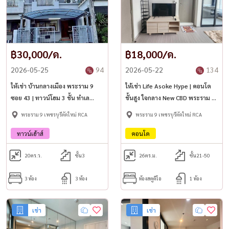
฿30,000/ด.
฿18,000/ด.
2026-05-25
94
2026-05-22
134
ให้เช่า บ้านกลางเมือง พระราม 9
ให้เช่า Life Asoke Hype | คอนโด
ซอย 43 | ทาวน์โฮม 3 ชั้น ทำเล
ชั้นสูง ใจกลาง New CBD พระราม 9
ใจกลางเมือง ใกล้ The Nine ✨
✨
พระราม 9 เพชรบุรีตัดใหม่ RCA
พระราม 9 เพชรบุรีตัดใหม่ RCA
ทาวน์เฮ้าส์
คอนโด
20
ตร.ว.
ชั้น3
26
ตร.ม.
ชั้น21-50
3 ห้อง
3 ห้อง
ห้องสตูดิโอ
1 ห้อง
เช่า
เช่า