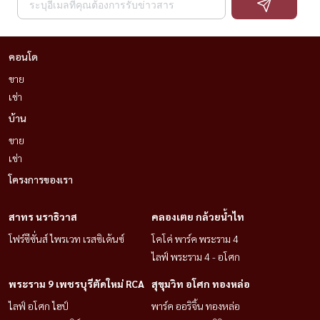
คอนโด
ขาย
เช่า
บ้าน
ขาย
เช่า
โครงการของเรา
สาทร นราธิวาส
คลองเตย กล้วยน้ำไท
โฟร์ซีซั่นส์ ไพรเวท เรสซิเด้นซ์
โคโค่ พาร์ค พระราม 4
ไลฟ์ พระราม 4 - อโศก
พระราม 9 เพชรบุรีตัดใหม่ RCA
สุขุมวิท อโศก ทองหล่อ
ไลฟ์ อโศก ไฮป์
พาร์ค ออริจิ้น ทองหล่อ