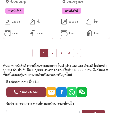
อ่อนนุช อุดมสุข
อ่อนนุช อุดมสุข
ทาวน์เฮ้าส์
ทาวน์เฮ้าส์
25
ตร.ว.
ชั้น4
380
ตร.ว.
ชั้น4
4 ห้อง
4 ห้อง
4 ห้อง
4 ห้อง
‹
1
2
3
4
›
ค้นหาทาวน์เฮ้าส์ ทาวน์โฮมขายและเช่า ในทั่วประเทศไทย ทำเลดี ใกล้แหล่ง
ชุมชน ค่าเช่าเริ่มต้น 12,000 บาทราคาขายเริ่มต้น 30,000 บาท ฟังก์ชันครบ
พื้นที่ใช้สอยคุ้มค่า เหมาะสำหรับครอบครัวยุคใหม่
ติดต่อสอบถามเพิ่มเติม
098-147-4644
รับข่าวสารรายการ คอนโด และบ้าน ราคาโดนใจ