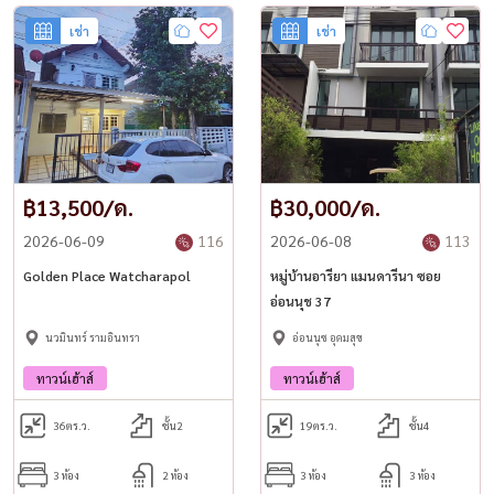
เช่า
เช่า
฿13,500/ด.
฿30,000/ด.
2026-06-09
116
2026-06-08
113
Golden Place Watcharapol
หมู่บ้านอารียา แมนดารีนา ซอย
อ่อนนุช 37
นวมินทร์ รามอินทรา
อ่อนนุช อุดมสุข
ทาวน์เฮ้าส์
ทาวน์เฮ้าส์
36
ตร.ว.
ชั้น2
19
ตร.ว.
ชั้น4
3 ห้อง
2 ห้อง
3 ห้อง
3 ห้อง