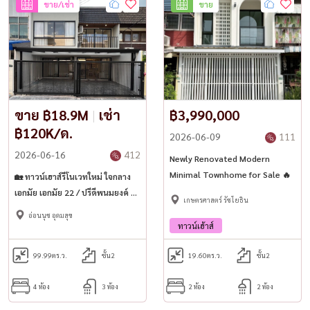
ขาย/เช่า
ขาย
ขาย ฿18.9M
|
เช่า
฿3,990,000
฿120K/ด.
2026-06-09
111
2026-06-16
412
Newly Renovated Modern
Minimal Townhome for Sale 🔥
🏡 ทาวน์เฮาส์รีโนเวทใหม่ ใจกลาง
เอกมัย เอกมัย 22 / ปรีดีพนมยงค์ 41
เกษตรศาสตร์ รัชโยธิน
🚈 ใกล้ BTS พระโขนง
อ่อนนุช อุดมสุข
ทาวน์เฮ้าส์
99.99
ตร.ว.
ชั้น2
19.60
ตร.ว.
ชั้น2
4 ห้อง
3 ห้อง
2 ห้อง
2 ห้อง