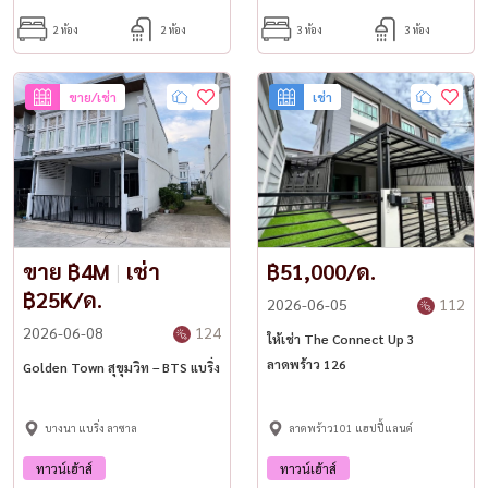
2 ห้อง
2 ห้อง
3 ห้อง
3 ห้อง
ขาย/เช่า
เช่า
ขาย ฿4M
|
เช่า
฿51,000/ด.
฿25K/ด.
2026-06-05
112
2026-06-08
124
ให้เช่า The Connect Up 3
ลาดพร้าว 126
Golden Town สุขุมวิท – BTS แบริ่ง
บางนา แบริ่ง ลาซาล
ลาดพร้าว101 แฮปปี้แลนด์
ทาวน์เฮ้าส์
ทาวน์เฮ้าส์