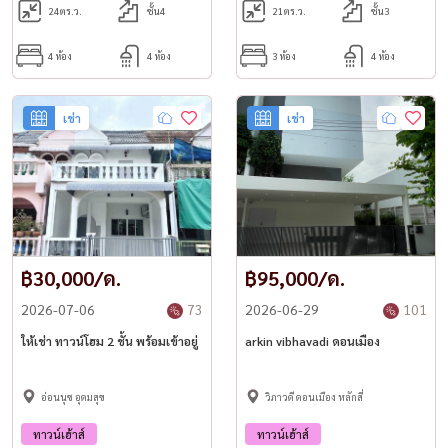
24
ตร.ว.
ชั้น4
21
ตร.ว.
ชั้น3
4 ห้อง
4 ห้อง
3 ห้อง
4 ห้อง
เช่า
เช่า
฿30,000/ด.
฿95,000/ด.
2026-07-06
73
2026-06-29
101
ให้เช่า ทาวน์โฮม 2 ชั้น พร้อมเข้าอยู่
arkin vibhavadi ดอนเมือง
อ่อนนุช อุดมสุข
วิภาวดี ดอนเมือง หลักสี่
ทาวน์เฮ้าส์
ทาวน์เฮ้าส์