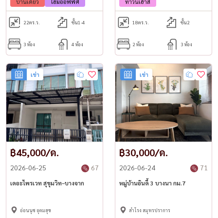
บ้านเดี่ยว
โฮมออฟฟิศ
ทาวน์เฮ้าส์
22
ตร.ว.
ชั้น1-4
18
ตร.ว.
ชั้น2
3 ห้อง
4 ห้อง
2 ห้อง
3 ห้อง
เช่า
เช่า
฿45,000/ด.
฿30,000/ด.
2026-06-25
67
2026-06-24
71
เดอะไพรเวท สุขุมวิท–บางจาก
หมู่บ้านอินดี้ 3 บางนา กม.7
อ่อนนุช อุดมสุข
สำโรง สมุทรปราการ