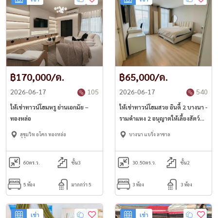
฿170,000/ด.
฿65,000/ด.
2026-06-17
105
2026-06-17
540
ให้เช่าทาวน์โฮมหรู ย่านเอกมัย –
ให้เช่าทาวน์โฮมสวย อินดี้ 2 บางนา -
ทองหล่อ
รามคำแหง 2 อนุญาตให้เลี้ยงสัตว์
เล็กได้! 🐶🐱
สุขุมวิท อโศก ทองหล่อ
บางนา แบริ่ง ลาซาล
60
ตร.ว.
ชั้น3
30.50
ตร.ว.
ชั้น2
5 ห้อง
มากกว่า 5
3 ห้อง
3 ห้อง
เช่า
เช่า