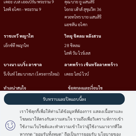
เดอะ เบส เออเบิร์น พระราม 9
คุณ บาย ยู แสนสิริ
ไลฟ์ อโศก - พระราม 9
โอกะ เฮ้าส์ สุขุมวิท 36
ควอทโทร บาย แสนสิริ
แอชตัน อโศก
ราชเทวี พญาไท
วิทยุ ชิดลม หลังสวน
เอ็กซ์ที พญาไท
28 ชิดลม
ไลฟ์ วัน ไวร์เลส
บางนา แบริ่ง ลาซาล
ลาดพร้าว เซ็นทรัลลาดพร้าว
รีเจ้นท์ โฮม บางนา (โครงการใหม่)
เดอะ ไลน์ ไวบ์
ทำเลน่าสนใจ
ข้อตกลงและเงื่อนไข
สุขุมวิท อโศก ทองหล่อ
นโยบายความเป็นส่วนตัว
รับทราบและปิดแถบนี้ลง
วิทยุ ชิดลม หลังสวน
เกี่ยวกับเรา
เราใช้คุกกี้เพื่อให้ท่านได้ข้อมูลที่ต้องการ แสดงเนื้อหาและ
สาทร นราธิวาส
โฆษณาให้ตรงกับความสนใจ รวมถึงเพื่อวิเคราะห์การเข้า
ลาดพร้าว เซ็นทรัลลาดพร้าว
วิธีการฝากขาย-เช่า
ใช้งานเว็บไซต์และทำความเข้าใจว่าผู้ใช้งานมาจากที่ใด
บางนา แบริ่ง ลาซาล
ติดต่อ
หากกด “ยอมรับทั้งหมด” ถือเป็นการยอมรับ นโยบายของ
คลองเตย กล้วยน้ำไท