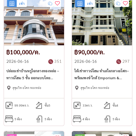
เช่า
เช่า
฿100,000/ด.
฿90,000/ด.
2026-06-16
351
2026-06-16
297
ปล่อยเช่าบ้านหรูใจกลางทองหล่อ –
ให้เช่าทาวน์โฮม ทำเลใจกลางอโศก–
ทาวน์โฮม 5 ชั้น ออกแบบโดย
พร้อมพงษ์ ใกล้ Emporium &
สถาปนิก พร้อมดาดฟ้าส่วนตัว &
Terminal 21 สุขุมวิท 31 | โซน
สุขุมวิท อโศก ทองหล่อ
สุขุมวิท อโศก ทองหล่อ
โต๊ะพูล
Asok–Phrom Phong
99.99
ตร.ว.
ชั้น5
33
ตร.ว.
ชั้น4
5 ห้อง
5 ห้อง
4 ห้อง
5 ห้อง