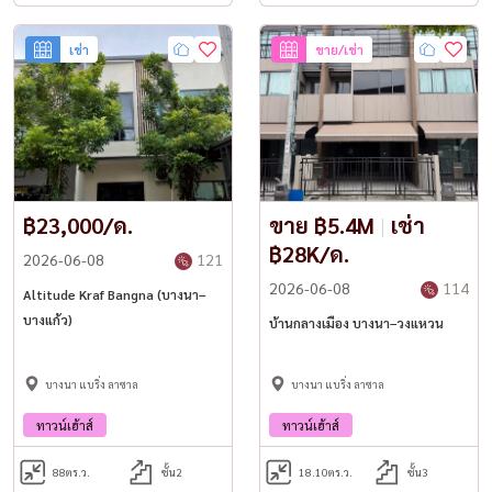
เช่า
ขาย/เช่า
฿23,000/ด.
ขาย ฿5.4M
|
เช่า
฿28K/ด.
2026-06-08
121
2026-06-08
114
Altitude Kraf Bangna (บางนา–
บางแก้ว)
บ้านกลางเมือง บางนา–วงแหวน
บางนา แบริ่ง ลาซาล
บางนา แบริ่ง ลาซาล
ทาวน์เฮ้าส์
ทาวน์เฮ้าส์
88
ตร.ว.
ชั้น2
18.10
ตร.ว.
ชั้น3