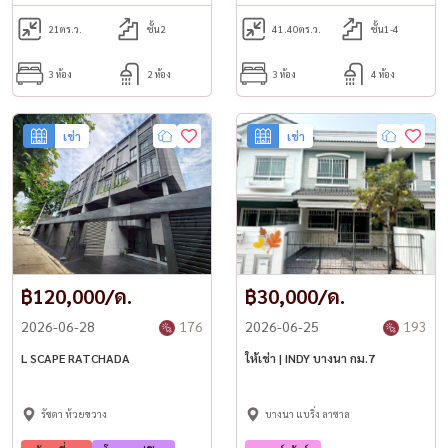
21
ตร.ว.
ชั้น2
41.40
ตร.ว.
ชั้น1-4
3 ห้อง
2 ห้อง
3 ห้อง
4 ห้อง
เช่า
เช่า
฿120,000/ด.
฿30,000/ด.
2026-06-28
176
2026-06-25
193
L SCAPE RATCHADA
ให้เช่า | INDY บางนา กม.7
รัชดา ห้วยขวาง
บางนา แบริ่ง ลาซาล