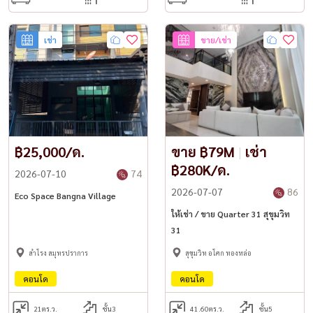
เช่า
ขาย/เช่า
฿25,000/ด.
ขาย ฿79M
|
เช่า
฿280K/ด.
2026-07-10
74
2026-07-07
86
Eco Space Bangna Village
ให้เช่า / ขาย Quarter 31 สุขุมวิท
31
สำโรง สมุทรปราการ
สุขุมวิท อโศก ทองหล่อ
คอนโด
คอนโด
21
ตร.ว.
ชั้น3
41.60
ตร.ว.
ชั้น5