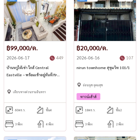
฿99,000/ด.
฿20,000/ด.
2026-06-17
449
2026-06-16
107
บ้านหรูให้เช่า ใกล้ Central
nirun townhome สุขุมวิท 101/1
Eastville – พร้อมเข้าอยู่ทันที!✨
The Peridot @ Sabaispace
อ่อนนุช อุดมสุข
เลียบทางด่วนรามอินทรา
ทาวน์เฮ้าส์
60
ตร.ว.
ชั้น4
18
ตร.ว.
ชั้น2
3 ห้อง
4 ห้อง
3 ห้อง
2 ห้อง