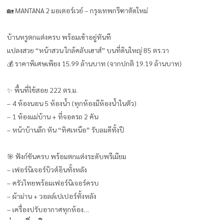
🏡 MANTANA 2 มอเตอร์เวย์ – กรุงเทพกรีฑาตัดใหม่
บ้านหรูตกแต่งครบ พร้อมเข้าอยู่ทันที
แปลงสวย “หน้าสวน ใกล้คลับเฮาส์” บนที่ดินใหญ่ 85 ตร.วา
💰 ราคาพิเศษเพียง 15.99 ล้านบาท (จากปกติ 19.19 ล้านบาท)
✨ พื้นที่ใช้สอย 222 ตร.ม.
– 4 ห้องนอน 5 ห้องน้ำ (ทุกห้องมีห้องน้ำในตัว)
– 1 ห้องแม่บ้าน + ที่จอดรถ 2 คัน
– หน้าบ้านลึก หัน “ทิศเหนือ” รับลมดีทั้งปี
🎯 ฟังก์ชันครบ พร้อมตกแต่งระดับพรีเมียม
– เฟอร์นิเจอร์บิวต์อินทั้งหลัง
– ครัวไทยพร้อมเฟอร์นิเจอร์ครบ
– ผ้าม่าน + วอลล์เปเปอร์ทั้งหลัง
– เครื่องปรับอากาศทุกห้อง