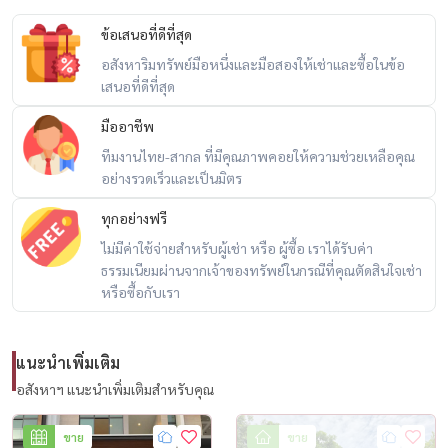
ข้อเสนอที่ดีที่สุด
📍 Facebook : Housewa Asset
อสังหาริมทรัพย์มือหนึ่งและมือสองให้เช่าและซื้อในข้อ
เสนอที่ดีที่สุด
#Housewa #Mantana2 #LuxuryHome #BangkokProperty
#KrungthepKreetha #ReadyToMoveIn #ExclusiveDeal
มืออาชีพ
#HousewaPremiumStock
ทีมงานไทย-สากล ที่มีคุณภาพคอยให้ความช่วยเหลือคุณ
อย่างรวดเร็วและเป็นมิตร
ทุกอย่างฟรี
ไม่มีค่าใช้จ่ายสำหรับผู้เช่า หรือ ผู้ซื้อ เราได้รับค่า
ธรรมเนียมผ่านจากเจ้าของทรัพย์ในกรณีที่คุณตัดสินใจเช่า
หรือซื้อกับเรา
แนะนำเพิ่มเติม
อสังหาฯ แนะนำเพิ่มเติมสำหรับคุณ
ขาย
ขาย