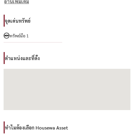
อ่านเพิ่มเติม
– สุขภัณฑ์อัจฉริยะภายในห้องน้ำ
– ระบบ AirPlus² ระบายอากาศภายในบ้าน
– แทงค์น้ำ + ปั๊มน้ำพร้อมใช้งาน
จุดเด่นทรัพย์
– ระบบกันขโมย / ระบบกำจัดปลวก
– จัดสวนภายนอกอย่างสวยงาม
ทรัพย์มือ 1
📍 ทำเลแปลงพิเศษ
ตำแหน่งและที่ตั้ง
– หน้าสวน ใกล้คลับเฮาส์ และส่วนกลาง
– สะดวกทุกการเดินทาง เชื่อมต่อถนนกรุงเทพกรีฑาตัดใหม่และมอเตอร์เวย์
-----------------------------------------
สนใจนัดชม / For private viewing / 预约看房
📞 Call / WhatsApp :
+66 (0)90-993-5832
LINE : @housewa
📩 Email :
Namthip@housewathailand.com
ทำไมต้องเลือก Housewa Asset
🌐 Website : www.housewathailand.com