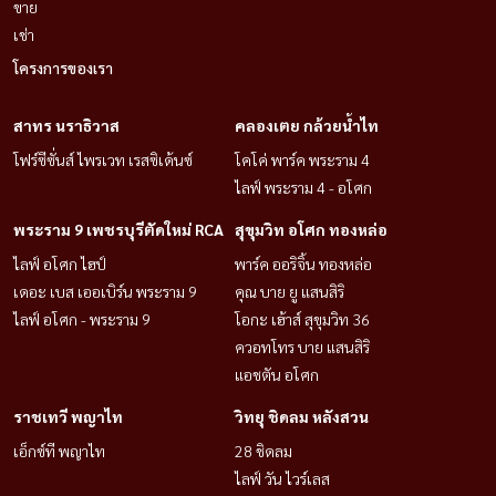
ขาย
เช่า
โครงการของเรา
สาทร นราธิวาส
คลองเตย กล้วยน้ำไท
โฟร์ซีซั่นส์ ไพรเวท เรสซิเด้นซ์
โคโค่ พาร์ค พระราม 4
ไลฟ์ พระราม 4 - อโศก
พระราม 9 เพชรบุรีตัดใหม่ RCA
สุขุมวิท อโศก ทองหล่อ
ไลฟ์ อโศก ไฮป์
พาร์ค ออริจิ้น ทองหล่อ
เดอะ เบส เออเบิร์น พระราม 9
คุณ บาย ยู แสนสิริ
ไลฟ์ อโศก - พระราม 9
โอกะ เฮ้าส์ สุขุมวิท 36
ควอทโทร บาย แสนสิริ
แอชตัน อโศก
ราชเทวี พญาไท
วิทยุ ชิดลม หลังสวน
เอ็กซ์ที พญาไท
28 ชิดลม
ไลฟ์ วัน ไวร์เลส