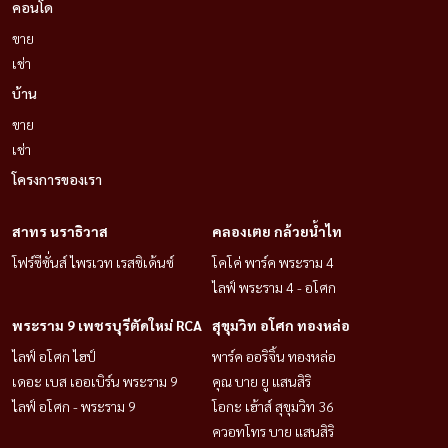
คอนโด
ขาย
เช่า
บ้าน
ขาย
เช่า
โครงการของเรา
สาทร นราธิวาส
คลองเตย กล้วยน้ำไท
โฟร์ซีซั่นส์ ไพรเวท เรสซิเด้นซ์
โคโค่ พาร์ค พระราม 4
ไลฟ์ พระราม 4 - อโศก
พระราม 9 เพชรบุรีตัดใหม่ RCA
สุขุมวิท อโศก ทองหล่อ
ไลฟ์ อโศก ไฮป์
พาร์ค ออริจิ้น ทองหล่อ
เดอะ เบส เออเบิร์น พระราม 9
คุณ บาย ยู แสนสิริ
ไลฟ์ อโศก - พระราม 9
โอกะ เฮ้าส์ สุขุมวิท 36
ควอทโทร บาย แสนสิริ