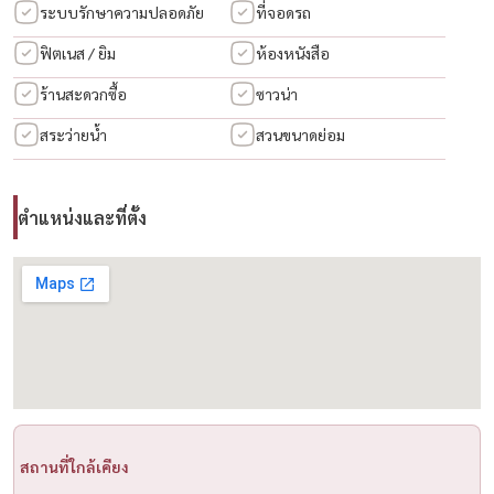
✔ เครื่องซักผ้า
ระบบรักษาความปลอดภัย
ที่จอดรถ
ฟิตเนส / ยิม
ห้องหนังสือ
พร้อมอยู่ ราคาน่ารักมากในโซนพัฒนาการ–ทองหล่อ
ร้านสะดวกซื้อ
ซาวน่า
-----------------------------------------------
📞 ติดต่อ / Contact
สระว่ายน้ำ
สวนขนาดย่อม
สนใจนัดชม / For private viewing / 预约看房
Call / WhatsApp:
+66 (0)90-993-5832
LINE: @housewa
ตำแหน่งและที่ตั้ง
Email:
Namthip@housewathailand.com
#Udelightพัฒนาการ #UdelightThonglor #คอนโดพัฒนาการ
#คอนโดทองหล่อ #CondoForRentBangkok #เช่าคอนโดกรุงเทพ
#PattanakarnCondo #ThonglorCondo #HousewaThailand
#HousewaAsset
สถานที่ใกล้เคียง