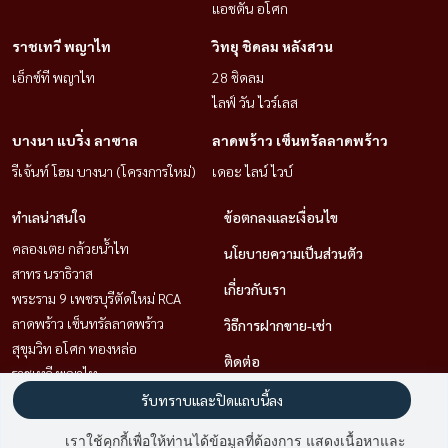
แอชตัน อโศก
ราชเทวี พญาไท
วิทยุ ชิดลม หลังสวน
เอ็กซ์ที พญาไท
28 ชิดลม
ไลฟ์ วัน ไวร์เลส
บางนา แบริ่ง ลาซาล
ลาดพร้าว เซ็นทรัลลาดพร้าว
รีเจ้นท์ โฮม บางนา (โครงการใหม่)
เดอะ ไลน์ ไวบ์
ทำเลน่าสนใจ
ข้อตกลงและเงื่อนไข
คลองเตย กล้วยน้ำไท
นโยบายความเป็นส่วนตัว
สาทร นราธิวาส
เกี่ยวกับเรา
พระราม 9 เพชรบุรีตัดใหม่ RCA
ลาดพร้าว เซ็นทรัลลาดพร้าว
วิธีการฝากขาย-เช่า
สุขุมวิท อโศก ทองหล่อ
ติดต่อ
ราชเทวี พญาไท
บางนา แบริ่ง ลาซาล
รับทราบและปิดแถบนี้ลง
วิทยุ ชิดลม หลังสวน
เราใช้คุกกี้เพื่อให้ท่านได้ข้อมูลที่ต้องการ แสดงเนื้อหาและ