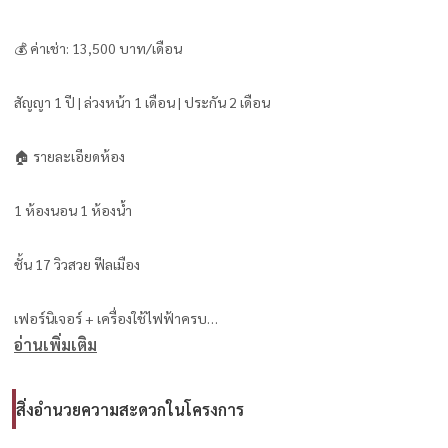
💰 ค่าเช่า: 13,500 บาท/เดือน
สัญญา 1 ปี | ล่วงหน้า 1 เดือน | ประกัน 2 เดือน
🏠 รายละเอียดห้อง
1 ห้องนอน 1 ห้องน้ำ
ชั้น 17 วิวสวย ฟีลเมือง
เฟอร์นิเจอร์ + เครื่องใช้ไฟฟ้าครบ
อ่านเพิ่มเติม
✔ แอร์ 2 ตัว
✔ เครื่องทำน้ำอุ่น
✔ ทีวี
สิ่งอำนวยความสะดวกในโครงการ
✔ ไมโครเวฟ