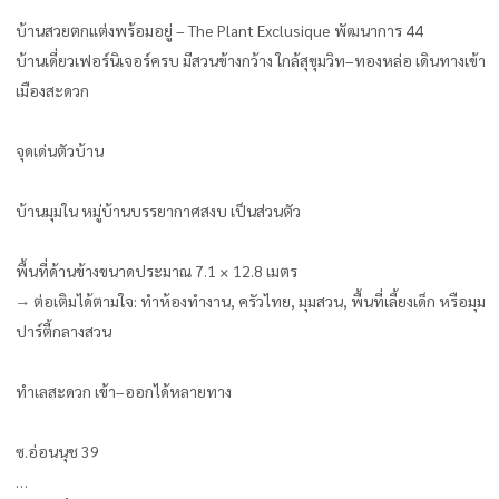
บ้านสวยตกแต่งพร้อมอยู่ – The Plant Exclusique พัฒนาการ 44
บ้านเดี่ยวเฟอร์นิเจอร์ครบ มีสวนข้างกว้าง ใกล้สุขุมวิท–ทองหล่อ เดินทางเข้า
เมืองสะดวก
จุดเด่นตัวบ้าน
บ้านมุมใน หมู่บ้านบรรยากาศสงบ เป็นส่วนตัว
พื้นที่ด้านข้างขนาดประมาณ 7.1 × 12.8 เมตร
→ ต่อเติมได้ตามใจ: ทำห้องทำงาน, ครัวไทย, มุมสวน, พื้นที่เลี้ยงเด็ก หรือมุม
ปาร์ตี้กลางสวน
ทำเลสะดวก เข้า–ออกได้หลายทาง
ซ.อ่อนนุช 39