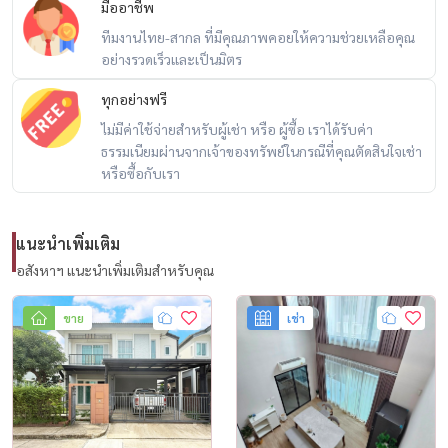
มืออาชีพ
ทีมงานไทย-สากล ที่มีคุณภาพคอยให้ความช่วยเหลือคุณ
แอร์ครบทุกห้อง
อย่างรวดเร็วและเป็นมิตร
ทุกอย่างฟรี
ราคาขาย
ไม่มีค่าใช้จ่ายสำหรับผู้เช่า หรือ ผู้ซื้อ เราได้รับค่า
ธรรมเนียมผ่านจากเจ้าของทรัพย์ในกรณีที่คุณตัดสินใจเช่า
14.99 ล้านบาท
หรือซื้อกับเรา
ค่าโอน คนละครึ่ง
----------------------------------------------------
แนะนำเพิ่มเติม
📞 ติดต่อ / Contact / 预约看房
อสังหาฯ แนะนำเพิ่มเติมสำหรับคุณ
Call / WhatsApp:
+66 (0)90-993-5832
LINE: @housewa
ขาย
เช่า
Email:
Namthip@housewathailand.com
🌐 Website: www.housewathailand.com
📘 Facebook: Housewa Asset