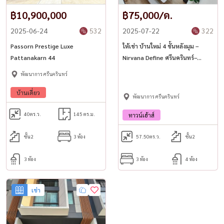
฿10,900,000
฿75,000/ด.
#Housewa #HousewaThailand #HousewaAsset
#บ้านเดี่ยวพัฒนาการ #บ้านพัฒนาการ44 #บ้านเดี่ยวกรุงเทพ #บ้านสวย
2025-06-24
532
2025-07-22
322
ตกแต่งพร้อมอยู่
Passorn Prestige Luxe
ให้เช่า บ้านใหม่ 4 ชั้นหลังมุม –
#ThePlantExclusique #ขายบ้านกรุงเทพ #ขายบ้านมือสอง
Pattanakarn 44
Nirvana Define ศรีนครินทร์–
พระราม 9
#Pattanakarn #Srinakarin #Onnut39
พัฒนาการ ศรีนครินทร์
#LuxuryHomeBangkok #BangkokHomeForSale #CornerUnitHome
บ้านเดี่ยว
พัฒนาการ ศรีนครินทร์
40
ตร.ว.
145 ตร.ม.
ทาวน์เฮ้าส์
ชั้น2
3 ห้อง
57.50
ตร.ว.
ชั้น2
3 ห้อง
3 ห้อง
4 ห้อง
เช่า