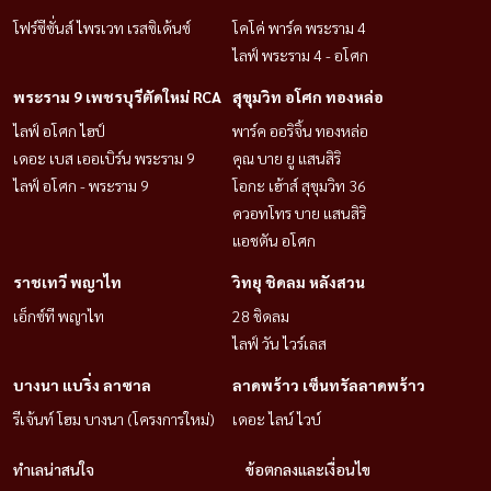
โฟร์ซีซั่นส์ ไพรเวท เรสซิเด้นซ์
โคโค่ พาร์ค พระราม 4
ไลฟ์ พระราม 4 - อโศก
พระราม 9 เพชรบุรีตัดใหม่ RCA
สุขุมวิท อโศก ทองหล่อ
ไลฟ์ อโศก ไฮป์
พาร์ค ออริจิ้น ทองหล่อ
เดอะ เบส เออเบิร์น พระราม 9
คุณ บาย ยู แสนสิริ
ไลฟ์ อโศก - พระราม 9
โอกะ เฮ้าส์ สุขุมวิท 36
ควอทโทร บาย แสนสิริ
แอชตัน อโศก
ราชเทวี พญาไท
วิทยุ ชิดลม หลังสวน
เอ็กซ์ที พญาไท
28 ชิดลม
ไลฟ์ วัน ไวร์เลส
บางนา แบริ่ง ลาซาล
ลาดพร้าว เซ็นทรัลลาดพร้าว
รีเจ้นท์ โฮม บางนา (โครงการใหม่)
เดอะ ไลน์ ไวบ์
ทำเลน่าสนใจ
ข้อตกลงและเงื่อนไข