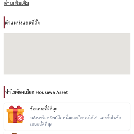
อ่านเพิ่มเติม
ศรีนครินทร์ 24
ซ.พัฒนาการ 30, 32, 38, 44
ตำแหน่งและที่ตั้ง
รายละเอียดตัวบ้าน
เนื้อที่ 67.8 ตร.วา
พื้นที่ใช้สอย 167 ตร.ม.
3 ห้องนอน
ทำไมต้องเลือก Housewa Asset
3 ห้องน้ำ
ข้อเสนอที่ดีที่สุด
ที่จอดรถ 2 คัน
อสังหาริมทรัพย์มือหนึ่งและมือสองให้เช่าและซื้อในข้อ
เสนอที่ดีที่สุด
เฟอร์นิเจอร์ครบ พร้อมเข้าอยู่