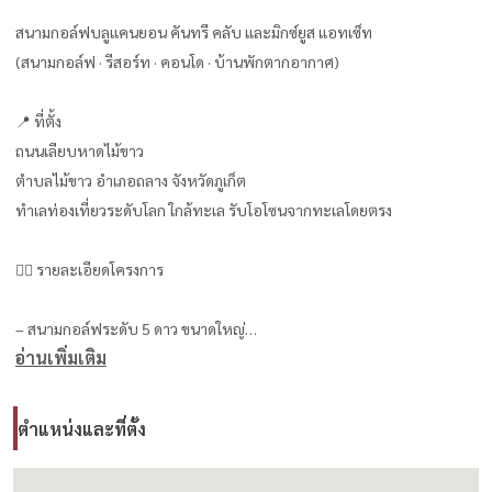
สนามกอล์ฟบลูแคนยอน คันทรี คลับ และมิกซ์ยูส แอทเซ็ท
(สนามกอล์ฟ · รีสอร์ท · คอนโด · บ้านพักตากอากาศ)
📍 ที่ตั้ง
ถนนเลียบหาดไม้ขาว
ตำบลไม้ขาว อำเภอถลาง จังหวัดภูเก็ต
ทำเลท่องเที่ยวระดับโลก ใกล้ทะเล รับโอโซนจากทะเลโดยตรง
🏌️‍♀️ รายละเอียดโครงการ
– สนามกอล์ฟระดับ 5 ดาว ขนาดใหญ่
อ่านเพิ่มเติม
– 36 หลุม | พาร์ 144
– ออกแบบโดย Mr. Yasuhazu Kato
(โปรกอล์ฟและนักออกแบบสนามกอล์ฟชาวญี่ปุ่น)
ตำแหน่งและที่ตั้ง
– สนามกอล์ฟมีชื่อเสียงระดับโลก
– เคยใช้จัดการแข่งขันกอล์ฟระดับนานาชาติและเวิลด์กรังด์ปรีซ์หลายครั้ง