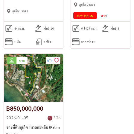
LINE: @housewa
ภูเก็ต ป่าตอง
Email:
Namthip@housewathailand.com
ภูเก็ต ป่าตอง
HotDeal🔥
ขาย
Website: www.housewathailand.com
44
ตร.ม.
ชั้น5-10
9 ไร่
27 ตร.ว.
ชั้น1-4
1 ห้อง
1 ห้อง
มากกว่า 10
ขาย
฿850,000,000
2026-01-05
326
ขายที่ดินภูเก็ต | หาดกะหลิม (Kalim
Beach)