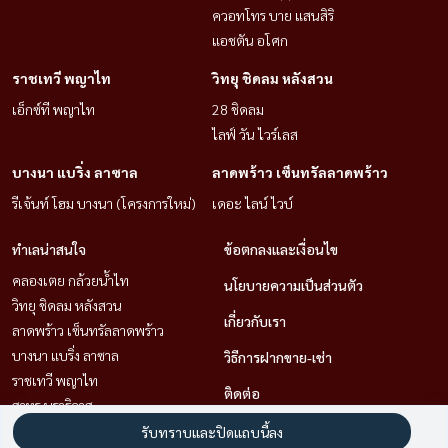
ควอทโทร บาย แสนสิริ
แอชตัน อโศก
ราชเทวี พญาไท
วิทยุ ชิดลม หลังสวน
เอ็กซ์ที พญาไท
28 ชิดลม
ไลฟ์ วัน ไวร์เลส
บางนา แบริ่ง ลาซาล
ลาดพร้าว เซ็นทรัลลาดพร้าว
รีเจ้นท์ โฮม บางนา (โครงการใหม่)
เดอะ ไลน์ ไวบ์
ทำเลน่าสนใจ
ข้อตกลงและเงื่อนไข
คลองเตย กล้วยน้ำไท
นโยบายความเป็นส่วนตัว
วิทยุ ชิดลม หลังสวน
เกี่ยวกับเรา
ลาดพร้าว เซ็นทรัลลาดพร้าว
บางนา แบริ่ง ลาซาล
วิธีการฝากขาย-เช่า
ราชเทวี พญาไท
ติดต่อ
สาทร นราธิวาส
พระราม 9 เพชรบุรีตัดใหม่ RCA
รับทราบและปิดแถบนี้ลง