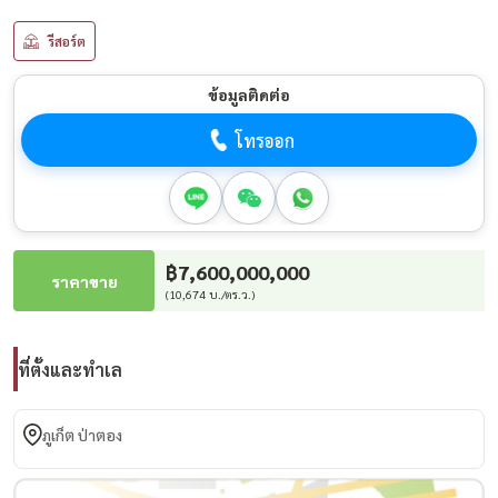
รีสอร์ต
ข้อมูลติดต่อ
โทรออก
฿7,600,000,000
ราคาขาย
(10,674 บ./ตร.ว.)
ที่ตั้งและทำเล
ภูเก็ต ป่าตอง