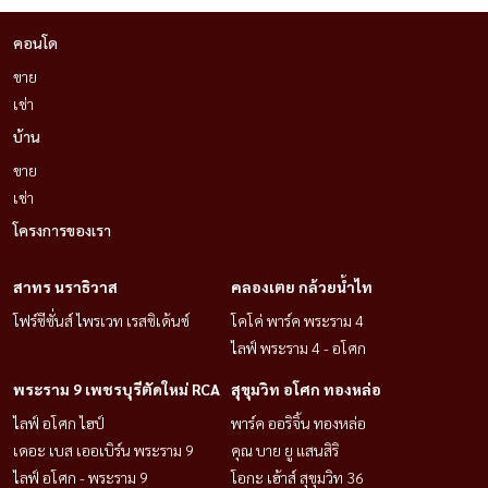
คอนโด
ขาย
เช่า
บ้าน
ขาย
เช่า
โครงการของเรา
สาทร นราธิวาส
คลองเตย กล้วยน้ำไท
โฟร์ซีซั่นส์ ไพรเวท เรสซิเด้นซ์
โคโค่ พาร์ค พระราม 4
ไลฟ์ พระราม 4 - อโศก
พระราม 9 เพชรบุรีตัดใหม่ RCA
สุขุมวิท อโศก ทองหล่อ
ไลฟ์ อโศก ไฮป์
พาร์ค ออริจิ้น ทองหล่อ
เดอะ เบส เออเบิร์น พระราม 9
คุณ บาย ยู แสนสิริ
ไลฟ์ อโศก - พระราม 9
โอกะ เฮ้าส์ สุขุมวิท 36