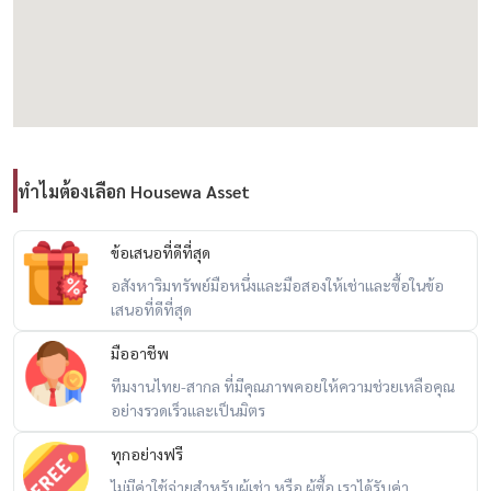
– ภูมิทัศน์โดดเด่นด้วย แคนยอน, ทะเลสาบ และต้นไม้นานาพันธุ์
– ความหรูหรา อลังการ และเป็นแลนด์มาร์กของภูเก็ต
🏨 องค์ประกอบของโครงการ
– สนามกอล์ฟมาตรฐานโลก
ทำไมต้องเลือก Housewa Asset
– คลับเฮ้าส์สุดหรู
– รีสอร์ทและโรงแรม
– โครงการคอนโดมิเนียม
ข้อเสนอที่ดีที่สุด
– บ้านพักตากอากาศ
อสังหาริมทรัพย์มือหนึ่งและมือสองให้เช่าและซื้อในข้อ
เสนอที่ดีที่สุด
– สนามไดรฟ์กอล์ฟ
– สนามกีฬา และสิ่งอำนวยความสะดวกระดับสากล
มืออาชีพ
– ที่ดินว่างเพิ่มเติม สามารถพัฒนาโครงการที่พักอาศัยหรือเชิงพาณิชย์ได้อีก
ทีมงานไทย-สากล ที่มีคุณภาพคอยให้ความช่วยเหลือคุณ
อย่างรวดเร็วและเป็นมิตร
📐 รายละเอียดที่ดิน
ทุกอย่างฟรี
ไม่มีค่าใช้จ่ายสำหรับผู้เช่า หรือ ผู้ซื้อ เราได้รับค่า
– เนื้อที่รวม 1,780-0-00 ไร่