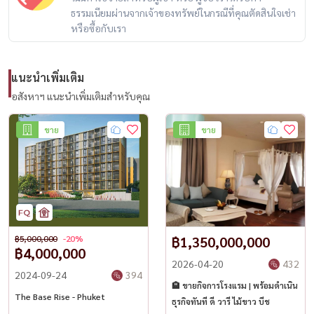
ธรรมเนียมผ่านจากเจ้าของทรัพย์ในกรณีที่คุณตัดสินใจเช่า
– จำนวน 112 โฉนด
หรือซื้อกับเรา
💰 ราคาขาย
แนะนำเพิ่มเติม
🔥 10,000 ล้านบาท
อสังหาฯ แนะนำเพิ่มเติมสำหรับคุณ
(หนึ่งหมื่นล้านบาทถ้วน)
ขาย
ขาย
✔ รวมแล้วในราคานี้
– ภาษี
– ค่าโอน
– ค่าธรรมเนียมต่าง ๆ
฿5,000,000
-20%
฿1,350,000,000
– เหลือเพียง7600 ล้านบาท
฿4,000,000
---------------------------------------------
2026-04-20
432
2024-09-24
394
📩 For Serious Inquiries / Private Discussion
🏨 ขายกิจการโรงแรม | พร้อมดำเนิน
The Base Rise - Phuket
Housewa Thailand – Investment Assets Division
ธุรกิจทันที ดี วารี ไม้ขาว บีช