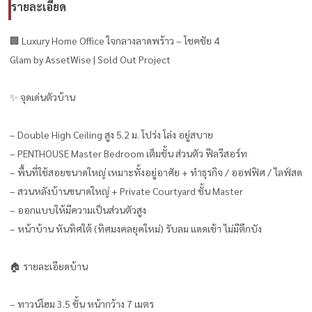
รายละเอียด
🏢 Luxury Home Office ใจกลางลาดพร้าว – โชคชัย 4
Glam by AssetWise | Sold Out Project
✨ จุดเด่นตัวบ้าน
– Double High Ceiling สูง 5.2 ม. โปร่ง โล่ง อยู่สบาย
– PENTHOUSE Master Bedroom เต็มชั้น ส่วนตัว ฟีลรีสอร์ท
– พื้นที่ใช้สอยขนาดใหญ่ เหมาะทั้งอยู่อาศัย + ทำธุรกิจ / ออฟฟิศ / ไลฟ์สด
– สวนหลังบ้านขนาดใหญ่ + Private Courtyard ชั้น Master
– ออกแบบให้มีความเป็นส่วนตัวสูง
– หน้าบ้าน หันทิศใต้ (ทิศมงคลยุคใหม่) รับลม แดดเช้า ไม่มีตึกบัง
🏠 รายละเอียดบ้าน
– ทาวน์โฮม 3.5 ชั้น หน้ากว้าง 7 เมตร