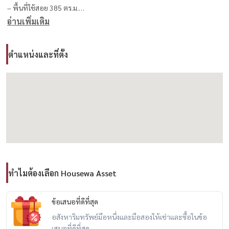
– พื้นที่ใช้สอย 385 ตร.ม.
อ่านเพิ่มเติม
– ที่ดิน 49.5 ตร.วา
– จอดรถได้ 4 คัน
– 3 ห้องนอน | 4 ห้องน้ำ
ตำแหน่งและที่ตั้ง
– 1 ห้องออฟฟิศ (ชั้นลอย)
– 1 ห้องซักผ้า
– บ้านหมา (ในสวนหลังบ้าน)
ชั้น 2–3 ผนังไม่ติดบ้านข้างเคียงทั้งสองฝั่ง
สามารถทำ Private Courtyard ได้จริง
🛋️ การตกแต่ง
ทำไมต้องเลือก Housewa Asset
– บ้านตกแต่ง พร้อมอยู่
– บิ้วอินทั้งหลัง + แอร์ + ม่านครบ
ข้อเสนอที่ดีที่สุด
– ครัว Kohler + เครื่องครัวคุณภาพ
อสังหาริมทรัพย์มือหนึ่งและมือสองให้เช่าและซื้อในข้อ
เสนอที่ดีที่สุด
– เฟอร์นิเจอร์บิ้วอิน ให้ทั้งหมด