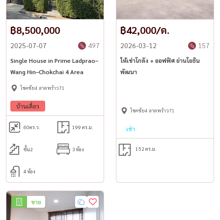
– มีแพทย์, อินฟลูเอนเซอร์, ยูทูบเบอร์, ทนาย
– ซอยเงียบสงบ เป็นส่วนตัว ไม่พลุกพล่าน
฿8,500,000
฿42,000/ด.
💰 ราคา
2025-07-07
497
2026-03-12
157
Single House in Prime Ladprao–
ให้เช่าโกดัง + ออฟฟิศ ย่านโยธิน
🏷️ ขาย 22,000,000 บาท
Wang Hin–Chokchai 4 Area
พัฒนา
🏷️ เช่า 130,000 บาท / เดือน
โชคชัย4 ลาดพร้าว71
– สัญญาขั้นต่ำ 1 ปี
บ้านเดี่ยว
โชคชัย4 ลาดพร้าว71
📅 นัดชมบ้านล่วงหน้า อย่างน้อย 3 วัน
60
ตร.ว.
199 ตร.ม.
เช่า
📸 รูปภายในเพิ่มเติม ทักได้เลย
152 ตร.ม.
ชั้น2
3 ห้อง
--------------------------------------------------
4 ห้อง
📩 สนใจนัดชม / For private viewing / 预约看房
ขาย
📞 Call / WhatsApp:
+66 (0)90-993-5832
💬 LINE: @housewa