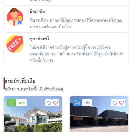
(เฟอร์ลอยตัวบางชิ้นต่อรองได้)
มืออาชีพ
ทีมงานไทย-สากล ที่มีคุณภาพคอยให้ความช่วยเหลือคุณ
📍 ทำเล – การเดินทาง
อย่างรวดเร็วและเป็นมิตร
ทุกอย่างฟรี
– ซ.สตรีวิทยา 2 ซอย 23 (โชคชัย 4) ลาดพร้าว
ไม่มีค่าใช้จ่ายสำหรับผู้เช่า หรือ ผู้ซื้อ เราได้รับค่า
– ถนนหน้าบ้านเป็น ถนนส่วนตัว
ธรรมเนียมผ่านจากเจ้าของทรัพย์ในกรณีที่คุณตัดสินใจเช่า
– เข้าออกได้หลายเส้นทาง
หรือซื้อกับเรา
รัชดา 32 / ลาดพร้าว 71 / โชคชัย 4 / เสนาฯ / นาคนิวาส / สุคนธสวัสดิ์ /
เลียบด่วนรามอินทรา
– 5 นาที ถึง Central EastVille & Crystal Park
แนะนำเพิ่มเติม
– MRT ลาดพร้าว ~ 3.3 กม.
อสังหาฯ แนะนำเพิ่มเติมสำหรับคุณ
– BTS โชคชัย 4 ~ 4 กม. (มีวินหน้าปากซอย)
ขาย
เช่า
👥 บรรยากาศรอบบ้าน
– เพื่อนบ้านคุณภาพ