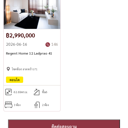
📧 Email:
Namthip@housewathailand.com
📘 Facebook: Housewa Asset
#HomeOfficeLuxury
฿2,990,000
#GlamByAssetWise
2026-06-16
146
#ลาดพร้าวโชคชัย4
#HousewaThailand
Regent Home 12 Ladprao 41
#出售房屋 #出租房屋 #房主直售
โชคชัย4 ลาดพร้าว71
คอนโด
62.69
ตร.ม.
ชั้น6
3 ห้อง
2 ห้อง
ติดต่อสอบถาม