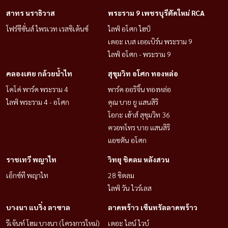
สาทร นราธิวาส
พระราม 9 เพชรบุรีตัดใหม่ RCA
โฟร์ซีซั่นส์ ไพรเวท เรสซิเด้นซ์
ไลฟ์ อโศก ไฮป์
เดอะ เบส เออเบิร์น พระราม 9
ไลฟ์ อโศก - พระราม 9
คลองเตย กล้วยน้ำไท
สุขุมวิท อโศก ทองหล่อ
โคโค่ พาร์ค พระราม 4
พาร์ค ออริจิ้น ทองหล่อ
ไลฟ์ พระราม 4 - อโศก
คุณ บาย ยู แสนสิริ
โอกะ เฮ้าส์ สุขุมวิท 36
ควอทโทร บาย แสนสิริ
แอชตัน อโศก
ราชเทวี พญาไท
วิทยุ ชิดลม หลังสวน
เอ็กซ์ที พญาไท
28 ชิดลม
ไลฟ์ วัน ไวร์เลส
บางนา แบริ่ง ลาซาล
ลาดพร้าว เซ็นทรัลลาดพร้าว
รีเจ้นท์ โฮม บางนา (โครงการใหม่)
เดอะ ไลน์ ไวบ์