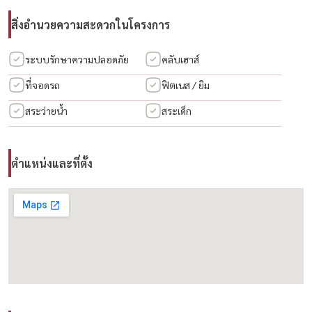
กาญจนาภิเษก / มอเตอร์เวย์ / กรุงเทพกรีฑาตัดใหม่ / ร่มเกล้า / รามคำแหง
สิ่งอำนวยความสะดวกในโครงการ
/ ศรีนครินทร์
– เดินทางสะดวก เหมาะทั้งอยู่อาศัยและลงทุน
ระบบรักษาความปลอดภัย
คลับเฮาส์
ที่จอดรถ
ฟิตเนส / ยิม
🏙 สถานที่ใกล้เคียง
สระว่ายน้ำ
สระเด็ก
✈️ สนามบินสุวรรณภูมิ
🚆 Airport Rail Link (บ้านทับช้าง)
🛍 The Nine Rama 9 / Central Rama 9 / Mega Bangna / The Mall
ตำแหน่งและที่ตั้ง
บางกะปิ / Seacon / Paradise Park
🏫 Brighton College / Wellington College / เตรียมอุดมฯ พัฒนาการ /
สารสาสน์ร่มเกล้า
🏥 รพ.สมิติเวช ศรีนครินทร์ / รพ.รามคำแหง / รพ.วิภาราม / รพ.จุฬารัตน์
🏢 สิ่งอำนวยความสะดวกในโครงการ