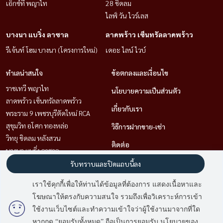
เอ็กซ์ที พญาไท
28 ชิดลม
ไลฟ์ วัน ไวร์เลส
บางนา แบริ่ง ลาซาล
ลาดพร้าว เซ็นทรัลลาดพร้าว
รีเจ้นท์ โฮม บางนา (โครงการใหม่)
เดอะ ไลน์ ไวบ์
ทำเลน่าสนใจ
ข้อตกลงและเงื่อนไข
ราชเทวี พญาไท
นโยบายความเป็นส่วนตัว
ลาดพร้าว เซ็นทรัลลาดพร้าว
เกี่ยวกับเรา
พระราม 9 เพชรบุรีตัดใหม่ RCA
สุขุมวิท อโศก ทองหล่อ
วิธีการฝากขาย-เช่า
วิทยุ ชิดลม หลังสวน
ติดต่อ
บางนา แบริ่ง ลาซาล
สาทร นราธิวาส
รับทราบและปิดแถบนี้ลง
คลองเตย กล้วยน้ำไท
เราใช้คุกกี้เพื่อให้ท่านได้ข้อมูลที่ต้องการ แสดงเนื้อหาและ
โฆษณาให้ตรงกับความสนใจ รวมถึงเพื่อวิเคราะห์การเข้า
มี
4
คนกำลังดูประกาศนี้
ใช้งานเว็บไซต์และทำความเข้าใจว่าผู้ใช้งานมาจากที่ใด
Power by
Livinginsider.com
หากกด “ยอมรับทั้งหมด” ถือเป็นการยอมรับ นโยบายของ