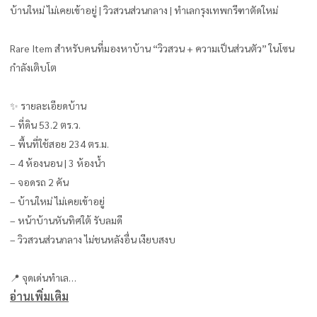
บ้านใหม่ ไม่เคยเข้าอยู่ | วิวสวนส่วนกลาง | ทำเลกรุงเทพกรีฑาตัดใหม่
Rare Item สำหรับคนที่มองหาบ้าน “วิวสวน + ความเป็นส่วนตัว” ในโซน
กำลังเติบโต
✨ รายละเอียดบ้าน
– ที่ดิน 53.2 ตร.ว.
– พื้นที่ใช้สอย 234 ตร.ม.
– 4 ห้องนอน | 3 ห้องน้ำ
– จอดรถ 2 คัน
– บ้านใหม่ ไม่เคยเข้าอยู่
– หน้าบ้านหันทิศใต้ รับลมดี
– วิวสวนส่วนกลาง ไม่ชนหลังอื่น เงียบสงบ
📍 จุดเด่นทำเล
อ่านเพิ่มเติม
– ใกล้สนามบินสุวรรณภูมิ เพียง ~15 นาที
– เชื่อมต่อถนนหลัก: