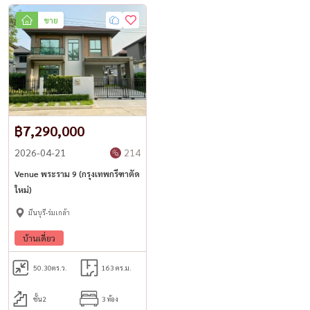
Website: www.housewathailand.com
ขาย
#Venueพระราม9 #กรุงเทพกรีฑา #บ้านเดี่ยว #บ้านวิวสวน #SCAsset
#ขายบ้าน #Housewa
฿7,290,000
2026-04-21
214
Venue พระราม 9 (กรุงเทพกรีฑาตัด
ใหม่)
มีนบุรี-ร่มเกล้า
บ้านเดี่ยว
50.30
ตร.ว.
163 ตร.ม.
ชั้น2
3 ห้อง