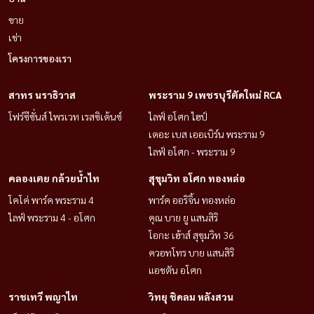
ขาย
เช่า
โครงการของเรา
สาทร นราธิวาส
พระราม 9 เพชรบุรีตัดใหม่ RCA
โฟร์ซีซั่นส์ ไพรเวท เรสซิเด้นซ์
ไลฟ์ อโศก ไฮป์
เดอะ เบส เออเบิร์น พระราม 9
ไลฟ์ อโศก - พระราม 9
คลองเตย กล้วยน้ำไท
สุขุมวิท อโศก ทองหล่อ
โคโค่ พาร์ค พระราม 4
พาร์ค ออริจิ้น ทองหล่อ
ไลฟ์ พระราม 4 - อโศก
คุณ บาย ยู แสนสิริ
โอกะ เฮ้าส์ สุขุมวิท 36
ควอทโทร บาย แสนสิริ
แอชตัน อโศก
ราชเทวี พญาไท
วิทยุ ชิดลม หลังสวน