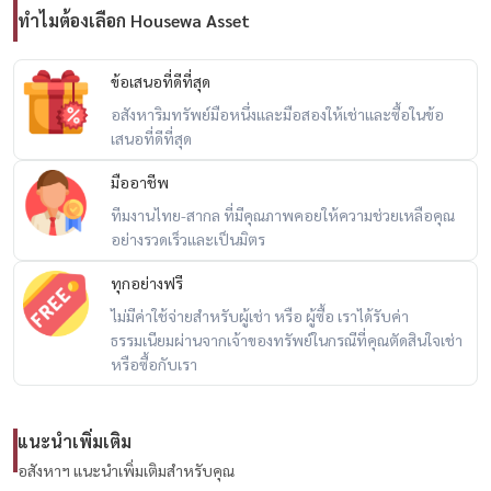
– คลับเฮ้าส์
ทำไมต้องเลือก Housewa Asset
– ฟิตเนส & สระว่ายน้ำ
– ห้องเด็กเล่น
ข้อเสนอที่ดีที่สุด
– CCTV
อสังหาริมทรัพย์มือหนึ่งและมือสองให้เช่าและซื้อในข้อ
– รปภ. 24 ชม.
เสนอที่ดีที่สุด
– ระบบเข้า–ออก Easy Pass
มืออาชีพ
ทีมงานไทย-สากล ที่มีคุณภาพคอยให้ความช่วยเหลือคุณ
💰 ราคาขาย: 9,500,000 บาท
อย่างรวดเร็วและเป็นมิตร
✨ เหมาะสำหรับครอบครัวที่ต้องการบ้านใหม่ ทำเลดี วิวสวนจริง + ความ
ทุกอย่างฟรี
เป็นส่วนตัวสูง
ไม่มีค่าใช้จ่ายสำหรับผู้เช่า หรือ ผู้ซื้อ เราได้รับค่า
ธรรมเนียมผ่านจากเจ้าของทรัพย์ในกรณีที่คุณตัดสินใจเช่า
หรือซื้อกับเรา
สนใจนัดชม / For private viewing / 预约看房
Call / WhatsApp:
+66 (0)90-993-5832
LINE: @housewa
แนะนำเพิ่มเติม
Email:
Namthip@housewathailand.com
อสังหาฯ แนะนำเพิ่มเติมสำหรับคุณ