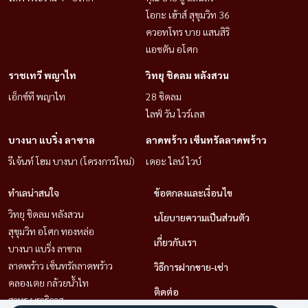
โอกะ เฮ้าส์ สุขุมวิท 36
ควอทโทร บาย แสนสิริ
แอชตัน อโศก
ราชเทวี พญาไท
วิทยุ ชิดลม หลังสวน
เอ็กซ์ที พญาไท
28 ชิดลม
ไลฟ์ วัน ไวร์เลส
บางนา แบริ่ง ลาซาล
ลาดพร้าว เซ็นทรัลลาดพร้าว
รีเจ้นท์ โฮม บางนา (โครงการใหม่)
เดอะ ไลน์ ไวบ์
ทำเลน่าสนใจ
ข้อตกลงและเงื่อนไข
วิทยุ ชิดลม หลังสวน
นโยบายความเป็นส่วนตัว
สุขุมวิท อโศก ทองหล่อ
เกี่ยวกับเรา
บางนา แบริ่ง ลาซาล
ลาดพร้าว เซ็นทรัลลาดพร้าว
วิธีการฝากขาย-เช่า
คลองเตย กล้วยน้ำไท
ติดต่อ
สาทร นราธิวาส