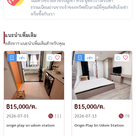
ไม่มีค่าใช้จ่ายสำหรับผู้เช่า หรือ ผู้ซื้อ เราได้รับค่า
ธรรมเนียมผ่านจากเจ้าของทรัพย์ในกรณีที่คุณตัดสินใจเช่า
#OriginPlaySriUdom #OwnerPost #คอนโดเลี้ยงสัตว์ได้ #คอนโดบางนา
หรือซื้อกับเรา
#คอนโดศรีนครินทร์ #PetFriendlyBangkok #คอนโดปล่อยเช่า
#HousewaThailand
แนะนำเพิ่มเติม
อสังหาฯ แนะนำเพิ่มเติมสำหรับคุณ
เช่า
เช่า
฿15,000/ด.
฿15,000/ด.
2026-07-01
111
2026-07-13
78
origin play sri udom station
Origin Play Sri Udom Station