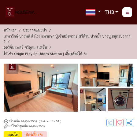
THB
หน้าแรก
ประกาศแนะนำ
เทพารักษ์ บางพลี สำโรง แพรกษา ปู่เจ้าสมิงพราย ศรีด่าน ปากน้ำ บางปู สมุทรปรากา
ร
ออริจิ้น เพลย์ ศรีอุดม สเตชั่น
ให้เช่า Origin Play Sri Udom Station | เลี้ยงสัตว์ได้ 🐾
ดูรูปอีก : 10 รูป
สร้างเมื่อ 24/04/2569
( Ref no. L1451 )
แก้ไขล่าสุดเมื่อ 24/04/2569
คอนโด
สัตว์เลี้ยง🐾