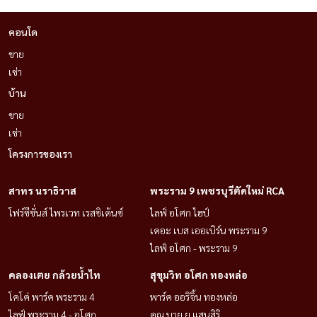
คอนโด
ขาย
เช่า
บ้าน
ขาย
เช่า
โครงการของเรา
สาทร นราธิวาส
พระราม 9 เพชรบุรีตัดใหม่ RCA
โฟร์ซีซั่นส์ ไพรเวท เรสซิเด้นซ์
ไลฟ์ อโศก ไฮป์
เดอะ เบส เออเบิร์น พระราม 9
ไลฟ์ อโศก - พระราม 9
คลองเตย กล้วยน้ำไท
สุขุมวิท อโศก ทองหล่อ
โคโค่ พาร์ค พระราม 4
พาร์ค ออริจิ้น ทองหล่อ
ไลฟ์ พระราม 4 - อโศก
คุณ บาย ยู แสนสิริ