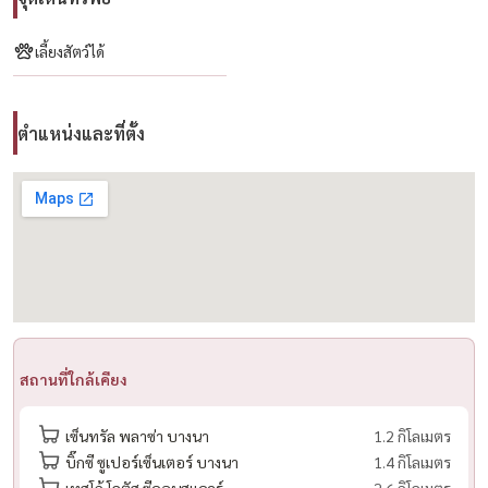
– ทีวี
– ตู้เย็น
เลี้ยงสัตว์ได้
– ไมโครเวฟ (ย่างได้)
– เครื่องซักผ้า + อบ
ตำแหน่งและที่ตั้ง
– เครื่องทำน้ำอุ่น
– เตียงนอน
– โซฟาไฟฟ้า
– ห้องแต่งตัว
🏢 สิ่งอำนวยความสะดวก
– สระว่ายน้ำ
– ฟิตเนส
– Co-working Space
สถานที่ใกล้เคียง
– พื้นที่สำหรับสัตว์เลี้ยง 🐕
– ระบบรักษาความปลอดภัย 24 ชม.
เซ็นทรัล พลาซ่า บางนา
1.2 กิโลเมตร
บิ๊กซี ซูเปอร์เซ็นเตอร์ บางนา
1.4 กิโลเมตร
📍 จุดเด่นทำเล
เทสโก้ โลตัส ซีคอนสแควร์