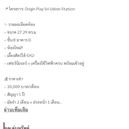
📍 โครงการ: Origin Play Sri Udom Station
✨ รายละเอียดห้อง
– ขนาด 27.29 ตร.ม.
– ชั้น 8 อาคาร D
– ห้องใหม่‼️
– เลี้ยงสัตว์ได้ 🐶🐱
– เฟอร์นิเจอร์ + เครื่องใช้ไฟฟ้าครบ พร้อมเข้าอยู่
💰 ราคาเช่า
– 20,000 บาท/เดือน
– สัญญา 1 ปี
– มัดจำ 2 เดือน + ล่วงหน้า 1 เดือน
อ่านเพิ่มเติม
🛋️ ภายในห้อง
– แอร์
จุดเด่นทรัพย์