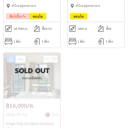
สำโรง สมุทรปราการ
สำโรง สมุทรปราการ
สัตว์เลี้ยง🐾
คอนโด
คอนโด
24.50
ตร.ม.
ชั้น5-10
24
ตร.ม.
ชั้น6
1 ห้อง
1 ห้อง
1 ห้อง
1 ห้อง
เช่า
SOLD OUT
ประกาศนี้เช่าแล้ว
฿16,000/ด.
2026-07-31
256
Origin Play Sri Udom Station |