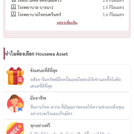
2.6 กิโลเมตร
โรงพยาบาล บางนา1
1.5 กิโลเมตร
– ใกล้ BTS ศรีอุดม (ไม่กี่นาที)
โรงพยาบาลไทยนครินทร์
1.6 กิโลเมตร
– ใกล้ทางด่วน สุขุมวิท–ศรีนครินทร์
แสดงเพิ่มเติม
– ใกล้ Mega Bangna / Central Bangna / Seacon Square
– ใกล้ รพ.ไทยนครินทร์ / รพ.ศิครินทร์
เหมาะสำหรับ
ทำไมต้องเลือก Housewa Asset
– คนทำงานโซนบางนา–ศรีนครินทร์
– คนเลี้ยงสัตว์ (หายากในงบนี้)
ข้อเสนอที่ดีที่สุด
– คนที่ต้องการคอนโดใหม่ พร้อมอยู่ทันที
อสังหาริมทรัพย์มือหนึ่งและมือสองให้เช่าและซื้อในข้อ
-------------------------------------
เสนอที่ดีที่สุด
สนใจนัดชม / For private viewing / 预约看房
Call / WhatsApp:
+66 (0)90-993-5832
มืออาชีพ
LINE: @housewa
ทีมงานไทย-สากล ที่มีคุณภาพคอยให้ความช่วยเหลือคุณ
Email:
Namthip@housewathailand.com
อย่างรวดเร็วและเป็นมิตร
Website: www.housewathailand.com
ทุกอย่างฟรี
Facebook: Housewa Asset