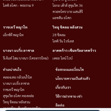
ไลฟ์ อโศก - พระราม 9
โอกะ เฮ้าส์ สุขุมวิท 36
ควอทโทร บาย แสนสิริ
แอชตัน อโศก
ราชเทวี พญาไท
วิทยุ ชิดลม หลังสวน
เอ็กซ์ที พญาไท
28 ชิดลม
ไลฟ์ วัน ไวร์เลส
บางนา แบริ่ง ลาซาล
ลาดพร้าว เซ็นทรัลลาดพร้าว
รีเจ้นท์ โฮม บางนา (โครงการใหม่)
เดอะ ไลน์ ไวบ์
ทำเลน่าสนใจ
ข้อตกลงและเงื่อนไข
คลองเตย กล้วยน้ำไท
นโยบายความเป็นส่วนตัว
บางนา แบริ่ง ลาซาล
เกี่ยวกับเรา
ราชเทวี พญาไท
สุขุมวิท อโศก ทองหล่อ
วิธีการฝากขาย-เช่า
วิทยุ ชิดลม หลังสวน
ติดต่อ
ลาดพร้าว เซ็นทรัลลาดพร้าว