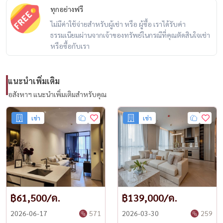
📌 Conditions
ทุกอย่างฟรี
● 2 months deposit + 1 month advance payment
ไม่มีค่าใช้จ่ายสำหรับผู้เช่า หรือ ผู้ซื้อ เราได้รับค่า
● Minimum contract 1 year
ธรรมเนียมผ่านจากเจ้าของทรัพย์ในกรณีที่คุณตัดสินใจเช่า
หรือซื้อกับเรา
🏢 Premium facilities
■Lobby Center Court
แนะนำเพิ่มเติม
■Luxury fitness / yoga and boxing studio
อสังหาฯ แนะนำเพิ่มเติมสำหรับคุณ
■Colonial style swimming pool
เช่า
เช่า
📍 Nearby places
✔ Lumpini Park | Silom Complex | Siam Paragon | Central World
✔ St. Joseph Convent | Chulalongkorn University
✔ BNH Hospital | Chulalongkorn Hospital
📞 Contact us
฿61,500/ด.
฿139,000/ด.
📱 Call / WhatsApp:
+66 (0)98-147-4644
2026-06-17
571
2026-03-30
259
💬 LINE: @housewa