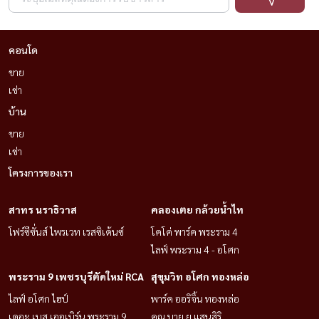
📞 联系询问。
📱 致电/WhatsApp：+66
(0)98-147-4644
คอนโด
💬 LINE：@housewa
ขาย
📧
电子邮件：Namthip@housewathailand.com
เช่า
🌐 网站：www.housewathailand.com
บ้าน
📌 Facebook：Housewa Asset
ขาย
เช่า
โครงการของเรา
สาทร นราธิวาส
คลองเตย กล้วยน้ำไท
โฟร์ซีซั่นส์ ไพรเวท เรสซิเด้นซ์
โคโค่ พาร์ค พระราม 4
ไลฟ์ พระราม 4 - อโศก
พระราม 9 เพชรบุรีตัดใหม่ RCA
สุขุมวิท อโศก ทองหล่อ
ไลฟ์ อโศก ไฮป์
พาร์ค ออริจิ้น ทองหล่อ
เดอะ เบส เออเบิร์น พระราม 9
คุณ บาย ยู แสนสิริ