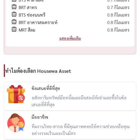
BRT สาทร
0.7 กิโลเมตร
📣 For rent, The Reserve Sathorn condo, beautiful room, spacious,
BTS ช่องนนทรี
0.8 กิโลเมตร
fully furnished, ready to move in! ✨
BRT อาคารสงเคราะห์
0.8 กิโลเมตร
MRT สีลม
0.8 กิโลเมตร
📍 Good location in the heart of Sathorn
แสดงเพิ่มเติม
♤MRT Lumpini only 1.1 km. | BTS Chong Nonsi / Sala Daeng
♤Near Silom, Siam, Chulalongkorn, leading hospitals
ทำไมต้องเลือก Housewa Asset
🏡 Room details
✅ Size 57 sq.m. 11th floor
ข้อเสนอที่ดีที่สุด
✅ 1 bedroom + Room Plus (office room), 1 bathroom (with
อสังหาริมทรัพย์มือหนึ่งและมือสองให้เช่าและซื้อในข้อ
bathtub)
เสนอที่ดีที่สุด
✅ Living room + separate kitchen
มืออาชีพ
✅ Fully furnished, ready to move in on March 8, 2025
ทีมงานไทย-สากล ที่มีคุณภาพคอยให้ความช่วยเหลือคุณ
อย่างรวดเร็วและเป็นมิตร
💰 Rent 61,500 baht / month