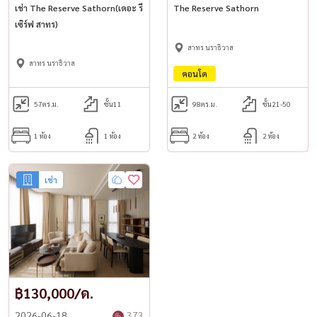
เช่า The Reserve Sathorn(เดอะ รี
The Reserve Sathorn
📧 Email:
Namthip@housewathailand.com
เซิร์ฟ สาทร)
🌐 Website: www.housewathailand.com
สาทร นราธิวาส
📌 Facebook: Housewa Asset
สาทร นราธิวาส
คอนโด
57
ตร.ม.
ชั้น11
98
ตร.ม.
ชั้น21-50
📣 公寓出租，The Reserve Sathorn，房间漂亮，宽敞，家具齐全，
准备入住！ ✨
1 ห้อง
1 ห้อง
2 ห้อง
2 ห้อง
📍位于沙吞市中心的好位置
เช่า
♤MRT Lumpini 仅 1.1 公里 | BTS Chong Nonsi / Saladaeng
♤靠近Silom、Siam、Chula、领先医院
🏡房间详情
✅ 面积57平方米，11楼
฿130,000/ด.
✅ 1间卧室+Room Plus（工作室），1间浴室（带浴缸）
2026-06-18
373