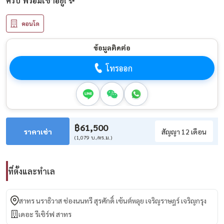
ครบ พร้อมเข้าอยู่! ✨
คอนโด
ข้อมูลติดต่อ
โทรออก
฿61,500
ราคาเช่า
สัญญา 12 เดือน
(1,079 บ./ตร.ม.)
ที่ตั้งและทำเล
สาทร นราธิวาส ช่องนนทรี สุรศักดิ์ เซ้นต์หลุย เจริญราษฎร์ เจริญกรุง
เดอะ รีเซิร์ฟ สาทร