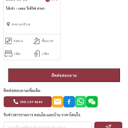
✅ 客厅+独立厨房
ให้เช่า – เดอะ รีเซิร์ฟ สาทร
✅ 家具齐全 准备于 2025 年 3 月 8 日搬家。
💰 租金 61,500 泰铢/月
สาทร นราธิวาส
📌 条件
2个月押金+1个月预付款
92
ตร.ม.
ชั้น21-50
最短合同期1年
2 ห้อง
2 ห้อง
🏢 优质设施
大堂中心球场
ติดต่อสอบถาม
豪华健身/瑜伽和拳击室
殖民风格的游泳池
ติดต่อสอบถามเพิ่มเติม
📍附近的地方
098-147-4644
✔ 隆比尼公园 | 暹罗百丽宫 | 中央世界
รับข่าวสารรายการ คอนโด และบ้าน ราคาโดนใจ
✔ 圣约瑟夫修道院 | 朱拉隆功大学
✔ BNH 医院 | 朱拉隆功医院