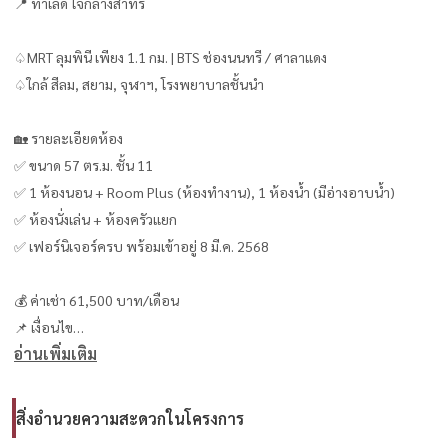
📍 ทำเลดี ใจกลางสาทร
♤MRT ลุมพินี เพียง 1.1 กม. | BTS ช่องนนทรี / ศาลาแดง
♤ใกล้ สีลม, สยาม, จุฬาฯ, โรงพยาบาลชั้นนำ
🏡 รายละเอียดห้อง
✅ ขนาด 57 ตร.ม. ชั้น 11
✅ 1 ห้องนอน + Room Plus (ห้องทำงาน), 1 ห้องน้ำ (มีอ่างอาบน้ำ)
✅ ห้องนั่งเล่น + ห้องครัวแยก
✅ เฟอร์นิเจอร์ครบ พร้อมเข้าอยู่ 8 มี.ค. 2568
💰 ค่าเช่า 61,500 บาท/เดือน
📌 เงื่อนไข
อ่านเพิ่มเติม
●มัดจำ 2 เดือน + ล่วงหน้า 1 เดือน
●สัญญาขั้นต่ำ 1 ปี
สิ่งอำนวยความสะดวกในโครงการ
🏢 สิ่งอำนวยความสะดวกระดับพรีเมียม