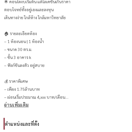
🌟 คอนโดงบเริ่มต้น แต่โลเคชันเกินราคา
ตอบโจทย์ทั้งอยู่เองและลงทุน
เดินทางง่าย ใกล้ห้าง ใกล้มหาวิทยาลัย
🏠 รายละเอียดห้อง
– 1 ห้องนอน | 1 ห้องน้ำ
– ขนาด 30 ตร.ม.
– ชั้น 3 อาคาร k
– ฟังก์ชันลงตัว อยู่สบาย
💰 ราคาพิเศษ
– เพียง 1.75ล้านบาท
– ผ่อนเริ่มประมาณ 4,xxx บาท/เดือน
อ่านเพิ่มเติม
🎉 จองวันนี้ ฟรีทุกค่าใช้จ่ายวันโอน
ตำแหน่งและที่ตั้ง
📍 ทำเลศักยภาพ