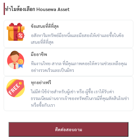
– ไม่มีประวัติค้างชำระ / ติดบูโร
ทำไมต้องเลือก Housewa Asset
💯 ฟรีปรึกษาสินเชื่อ + ยื่นกู้ให้ครบ
ข้อเสนอที่ดีที่สุด
กู้ไม่ผ่าน คืนเงินจองทุกกรณี
อสังหาริมทรัพย์มือหนึ่งและมือสองให้เช่าและซื้อในข้อ
เสนอที่ดีที่สุด
🎯 เหมาะกับ
มืออาชีพ
– first jobber
ทีมงานไทย-สากล ที่มีคุณภาพคอยให้ความช่วยเหลือคุณ
– นักลงทุนปล่อยเช่า
อย่างรวดเร็วและเป็นมิตร
– นักศึกษา / คนทำงานโซนลาดพร้าว–รัชโยธิน
ทุกอย่างฟรี
-----------------------------------
ไม่มีค่าใช้จ่ายสำหรับผู้เช่า หรือ ผู้ซื้อ เราได้รับค่า
ธรรมเนียมผ่านจากเจ้าของทรัพย์ในกรณีที่คุณตัดสินใจเช่า
📲 สนใจนัดชม / For private viewing / 预约看房
หรือซื้อกับเรา
Call / WhatsApp:
+66 (0)98-147-4644
LINE: @housewa
Email:
Namthip@housewathailand.com
ติดต่อสอบถาม
Website: www.housewathailand.com