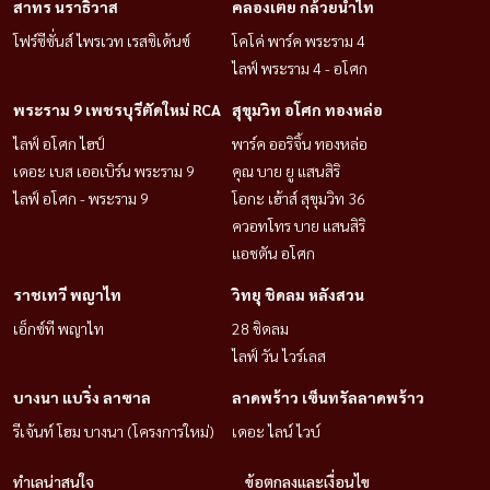
สาทร นราธิวาส
คลองเตย กล้วยน้ำไท
โฟร์ซีซั่นส์ ไพรเวท เรสซิเด้นซ์
โคโค่ พาร์ค พระราม 4
ไลฟ์ พระราม 4 - อโศก
พระราม 9 เพชรบุรีตัดใหม่ RCA
สุขุมวิท อโศก ทองหล่อ
ไลฟ์ อโศก ไฮป์
พาร์ค ออริจิ้น ทองหล่อ
เดอะ เบส เออเบิร์น พระราม 9
คุณ บาย ยู แสนสิริ
ไลฟ์ อโศก - พระราม 9
โอกะ เฮ้าส์ สุขุมวิท 36
ควอทโทร บาย แสนสิริ
แอชตัน อโศก
ราชเทวี พญาไท
วิทยุ ชิดลม หลังสวน
เอ็กซ์ที พญาไท
28 ชิดลม
ไลฟ์ วัน ไวร์เลส
บางนา แบริ่ง ลาซาล
ลาดพร้าว เซ็นทรัลลาดพร้าว
รีเจ้นท์ โฮม บางนา (โครงการใหม่)
เดอะ ไลน์ ไวบ์
ทำเลน่าสนใจ
ข้อตกลงและเงื่อนไข