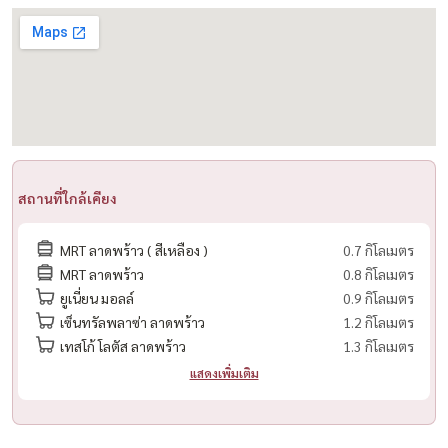
✨ major cineplex & avenue รัชโยธิน
✨ central plaza ลาดพร้าว
✨ union mall
✨ มหาวิทยาลัยเกษตรศาสตร์ บางเขน
✨ สำนักงานเขตจตุจักร
🏢 สิ่งอำนวยความสะดวก
สถานที่ใกล้เคียง
✔️ ระบบรักษาความปลอดภัย 24 ชม.
✔️ key card access
MRT ลาดพร้าว ( สีเหลือง )
0.7 กิโลเมตร
✔️ cctv
MRT ลาดพร้าว
0.8 กิโลเมตร
✔️ ฟิตเนส
ยูเนี่ยน มอลล์
0.9 กิโลเมตร
✔️ สวนพักผ่อน
เซ็นทรัลพลาซ่า ลาดพร้าว
1.2 กิโลเมตร
เทสโก้ โลตัส ลาดพร้าว
1.3 กิโลเมตร
✅ เงื่อนไขกู้
แสดงเพิ่มเติม
– รายได้รวม 15,000+ กู้ได้
– กู้ร่วมได้
– อายุงานเพียง 4 เดือนยื่นได้