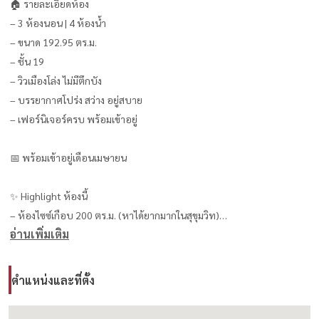
🏠 รายละเอียดห้อง
– 3 ห้องนอน | 4 ห้องน้ำ
– ขนาด 192.95 ตร.ม.
– ชั้น 19
– วิวเมืองโล่ง ไม่มีตึกบัง
– บรรยากาศโปร่ง สว่าง อยู่สบาย
– เฟอร์นิเจอร์ครบ พร้อมเข้าอยู่
📅 พร้อมเข้าอยู่เดือนเมษายน
✨ Highlight ห้องนี้
– ห้องไซซ์เกือบ 200 ตร.ม. (หาได้ยากมากในสุขุมวิท)
อ่านเพิ่มเติม
– ชั้นสูง วิวเปิดโล่ง สวยมาก
– ฟังก์ชันลงตัว เหมาะสำหรับครอบครัว
– Luxury Living ใจกลางเมือง
ตำแหน่งและที่ตั้ง
💰 ราคาเช่า