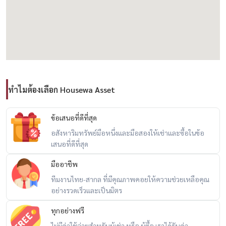
– 120,000 บาท/เดือน
📍 Prime Location – สุขุมวิท 20
– ใกล้ BTS อโศก / พร้อมพงษ์
– ใกล้สวนเบญจกิติ / ศูนย์ประชุมสิริกิติ์
– ใกล้ EmQuartier / Emporium / Terminal 21
ทำไมต้องเลือก Housewa Asset
– รายล้อมด้วยร้านอาหาร คาเฟ่ และไลฟ์สไตล์ระดับพรีเมียม
🎯 เหมาะกับ
ข้อเสนอที่ดีที่สุด
– ครอบครัว Expat
อสังหาริมทรัพย์มือหนึ่งและมือสองให้เช่าและซื้อในข้อ
เสนอที่ดีที่สุด
– ผู้บริหาร
– คนที่ต้องการคอนโดหรู พื้นที่ใหญ่ ใจกลางสุขุมวิท
มืออาชีพ
ทีมงานไทย-สากล ที่มีคุณภาพคอยให้ความช่วยเหลือคุณ
💬 ห้องไซซ์นี้ในสุขุมวิท “ไม่ได้มีเข้ามาบ่อย”
อย่างรวดเร็วและเป็นมิตร
โดยเฉพาะ วิวเปิดโล่ง + ขนาดเกือบ 200 ตร.ม. แบบนี้
ทุกอย่างฟรี
ไม่มีค่าใช้จ่ายสำหรับผู้เช่า หรือ ผู้ซื้อ เราได้รับค่า
📲 สนใจนัดชม / For private viewing / 预约看房