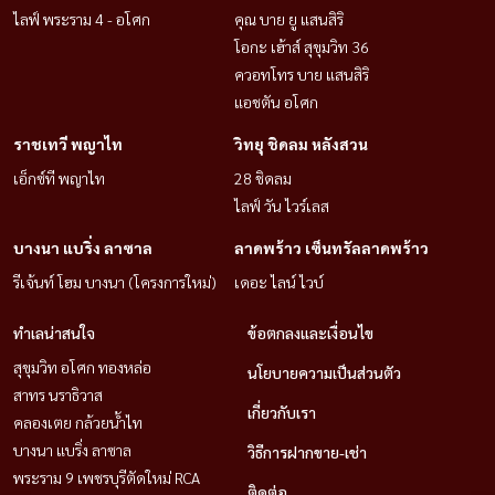
ไลฟ์ พระราม 4 - อโศก
คุณ บาย ยู แสนสิริ
โอกะ เฮ้าส์ สุขุมวิท 36
ควอทโทร บาย แสนสิริ
แอชตัน อโศก
ราชเทวี พญาไท
วิทยุ ชิดลม หลังสวน
เอ็กซ์ที พญาไท
28 ชิดลม
ไลฟ์ วัน ไวร์เลส
บางนา แบริ่ง ลาซาล
ลาดพร้าว เซ็นทรัลลาดพร้าว
รีเจ้นท์ โฮม บางนา (โครงการใหม่)
เดอะ ไลน์ ไวบ์
ทำเลน่าสนใจ
ข้อตกลงและเงื่อนไข
สุขุมวิท อโศก ทองหล่อ
นโยบายความเป็นส่วนตัว
สาทร นราธิวาส
เกี่ยวกับเรา
คลองเตย กล้วยน้ำไท
บางนา แบริ่ง ลาซาล
วิธีการฝากขาย-เช่า
พระราม 9 เพชรบุรีตัดใหม่ RCA
ติดต่อ