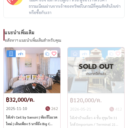
ธรรมเนียมผ่านจากเจ้าของทรัพย์ในกรณีที่คุณตัดสินใจเช่า
Call / WhatsApp:
+66 (0)98-147-4644
หรือซื้อกับเรา
LINE: @housewa
Email:
Namthip@housewathailand.com
Website: www.housewathailand.com
แนะนำเพิ่มเติม
อสังหาฯ แนะนำเพิ่มเติมสำหรับคุณ
#MillenniumResidence #สุขุมวิท20 #คอนโดหรูสุขุมวิท
#คอนโดพร้อมพงษ์ #LuxuryCondoBangkok #HousewaThailand
เช่า
เช่า
SOLD OUT
ประกาศนี้เช่าแล้ว
฿32,000/ด.
฿120,000/ด.
2025-11-10
262
2026-05-21
412
ให้เช่า Ceil by Sansiri | ห้องรีโนเวต
ให้เช่าบ้านเดี่ยว 4 ชั้น สุขุมวิท 31
ใหม่ | เดินเพียง 5 นาทีถึง Big C
ใกล้ Emporium / Terminal 21