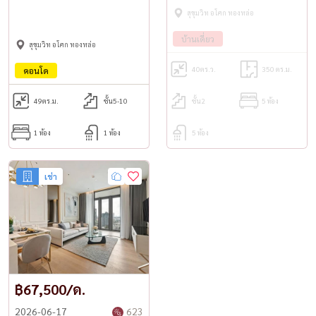
เอกมัย
Asok | BTS พร้อมพงษ์
สุขุมวิท อโศก ทองหล่อ
บ้านเดี่ยว
สุขุมวิท อโศก ทองหล่อ
40
ตร.ว.
350 ตร.ม.
คอนโด
49
ตร.ม.
ชั้น5-10
ชั้น2
5 ห้อง
1 ห้อง
1 ห้อง
5 ห้อง
เช่า
฿67,500/ด.
2026-06-17
623