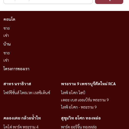
คอนโด
ขาย
เช่า
บ้าน
ขาย
เช่า
โครงการของเรา
สาทร นราธิวาส
พระราม 9 เพชรบุรีตัดใหม่ RCA
โฟร์ซีซั่นส์ ไพรเวท เรสซิเด้นซ์
ไลฟ์ อโศก ไฮป์
เดอะ เบส เออเบิร์น พระราม 9
ไลฟ์ อโศก - พระราม 9
คลองเตย กล้วยน้ำไท
สุขุมวิท อโศก ทองหล่อ
โคโค่ พาร์ค พระราม 4
พาร์ค ออริจิ้น ทองหล่อ