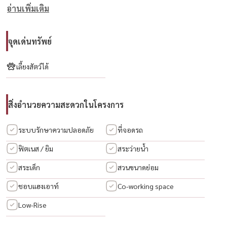
อ่านเพิ่มเติม
– 160,000 บาท/เดือน
📍 ทำเล Premium
จุดเด่นทรัพย์
– ใกล้ BTS ทองหล่อ ~350 เมตร
– ใกล้ EmQuartier / Emporium / The Commons
เลี้ยงสัตว์ได้
– รายล้อมด้วยร้านอาหาร คาเฟ่ และ Community ระดับพรีเมียม
สิ่งอำนวยความสะดวกในโครงการ
🎯 เหมาะกับ
– Expat / ผู้บริหาร
ระบบรักษาความปลอดภัย
ที่จอดรถ
– คนรักสัตว์ที่อยากอยู่ทองหล่อ
– คนที่มองหาห้องใหญ่ + โลเคชันดีที่สุด
ฟิตเนส / ยิม
สระว่ายน้ำ
สระเด็ก
สวนขนาดย่อม
💬 ห้องแบบนี้ในทองหล่อ “ออกไวมาก”
ชอบแฮงเอาท์
Co-working space
โดยเฉพาะโครงการที่ Pet Friendly + ห้องใหญ่แบบนี้
Low-Rise
📲 สนใจนัดชม / For private viewing / 预约看房