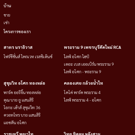
บ้าน
ขาย
เช่า
โครงการของเรา
สาทร นราธิวาส
พระราม 9 เพชรบุรีตัดใหม่ RCA
โฟร์ซีซั่นส์ ไพรเวท เรสซิเด้นซ์
ไลฟ์ อโศก ไฮป์
เดอะ เบส เออเบิร์น พระราม 9
ไลฟ์ อโศก - พระราม 9
สุขุมวิท อโศก ทองหล่อ
คลองเตย กล้วยน้ำไท
พาร์ค ออริจิ้น ทองหล่อ
โคโค่ พาร์ค พระราม 4
คุณ บาย ยู แสนสิริ
ไลฟ์ พระราม 4 - อโศก
โอกะ เฮ้าส์ สุขุมวิท 36
ควอทโทร บาย แสนสิริ
แอชตัน อโศก
ราชเทวี พญาไท
วิทยุ ชิดลม หลังสวน