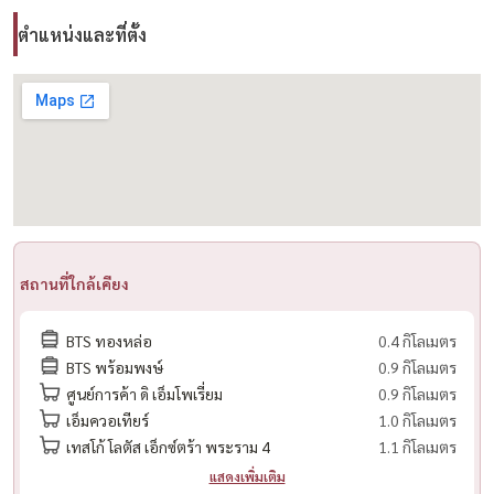
Call / WhatsApp:
+66 (0)98-147-4644
LINE: @housewa
ตำแหน่งและที่ตั้ง
Email:
Namthip@housewathailand.com
Website: www.housewathailand.com
#Via34 #Sansiri #คอนโดทองหล่อ
#PetFriendlyBangkok #LuxuryCondo #HousewaThailand
สถานที่ใกล้เคียง
BTS ทองหล่อ
0.4 กิโลเมตร
BTS พร้อมพงษ์
0.9 กิโลเมตร
ศูนย์การค้า ดิ เอ็มโพเรี่ยม
0.9 กิโลเมตร
เอ็มควอเทียร์
1.0 กิโลเมตร
เทสโก้ โลตัส เอ็กซ์ตร้า พระราม 4
1.1 กิโลเมตร
แสดงเพิ่มเติม