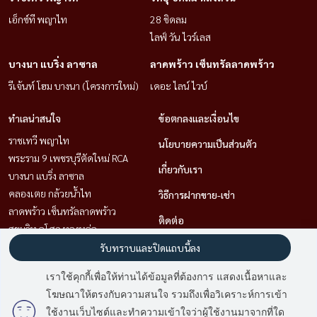
เอ็กซ์ที พญาไท
28 ชิดลม
ไลฟ์ วัน ไวร์เลส
บางนา แบริ่ง ลาซาล
ลาดพร้าว เซ็นทรัลลาดพร้าว
รีเจ้นท์ โฮม บางนา (โครงการใหม่)
เดอะ ไลน์ ไวบ์
ทำเลน่าสนใจ
ข้อตกลงและเงื่อนไข
ราชเทวี พญาไท
นโยบายความเป็นส่วนตัว
พระราม 9 เพชรบุรีตัดใหม่ RCA
เกี่ยวกับเรา
บางนา แบริ่ง ลาซาล
คลองเตย กล้วยน้ำไท
วิธีการฝากขาย-เช่า
ลาดพร้าว เซ็นทรัลลาดพร้าว
ติดต่อ
สุขุมวิท อโศก ทองหล่อ
สาทร นราธิวาส
รับทราบและปิดแถบนี้ลง
วิทยุ ชิดลม หลังสวน
เราใช้คุกกี้เพื่อให้ท่านได้ข้อมูลที่ต้องการ แสดงเนื้อหาและ
โฆษณาให้ตรงกับความสนใจ รวมถึงเพื่อวิเคราะห์การเข้า
มี
2
คนกำลังดูประกาศนี้
ใช้งานเว็บไซต์และทำความเข้าใจว่าผู้ใช้งานมาจากที่ใด
Power by
Livinginsider.com