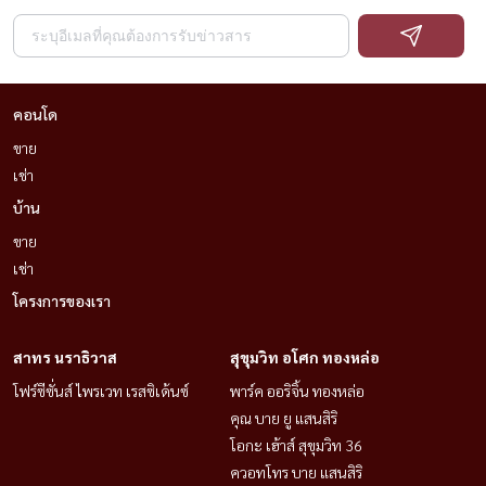
คอนโด
ขาย
เช่า
บ้าน
ขาย
เช่า
โครงการของเรา
สาทร นราธิวาส
สุขุมวิท อโศก ทองหล่อ
โฟร์ซีซั่นส์ ไพรเวท เรสซิเด้นซ์
พาร์ค ออริจิ้น ทองหล่อ
คุณ บาย ยู แสนสิริ
โอกะ เฮ้าส์ สุขุมวิท 36
ควอทโทร บาย แสนสิริ