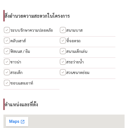
🛋️ Layout
– 4 ห้องนอน
สิ่งอำนวยความสะดวกในโครงการ
– 4 ห้องน้ำ
– ห้องนอนชั้นล่าง รองรับ Elderly Care 👵👴
ระบบรักษาความปลอดภัย
สนามบาส
– หรือปรับเป็น Home Office ได้ทันที 💼
คลับเฮาส์
ที่จอดรถ
ฟิตเนส / ยิม
สนามเด็กเล่น
📍 จุดเด่นทำเล
– เชื่อมต่อ Motorway / พระราม 9 / กรุงเทพกรีฑา ได้สะดวก 🚗
ซาวน่า
สระว่ายน้ำ
– เดินทางเข้าเมืองง่าย รวดเร็ว
สระเด็ก
สวนขนาดย่อม
– เหมาะทั้งอยู่อาศัยและทำ Home Office
ชอบแฮงเอาท์
💰 ราคาขาย
– 6.5 ล้านบาท
ตำแหน่งและที่ตั้ง
🎁 โปรโมชั่นพิเศษ
✨ ฟรีค่าธรรมเนียมการโอน + ค่าจดจำนอง