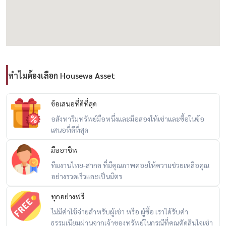
(ภายใน 30 มิถุนายน 2569 เท่านั้น)
🎯 เหมาะสำหรับ
– ครอบครัว
– คนที่ต้องการบ้านเงียบสงบแต่เดินทางสะดวก
– ผู้ที่ต้องการบ้านพร้อมอยู่พร้อมฟังก์ชัน flexible living
ทำไมต้องเลือก Housewa Asset
🔥 corner unit + highest privacy + prime rama 9 connectivity 🔥
ข้อเสนอที่ดีที่สุด
อสังหาริมทรัพย์มือหนึ่งและมือสองให้เช่าและซื้อในข้อ
📲 สนใจนัดชม / For private viewing / 预约看房
เสนอที่ดีที่สุด
Call / WhatsApp:
+66 (0)90-993-5832
มืออาชีพ
LINE: @housewa
Email:
Namthip@housewathailand.com
ทีมงานไทย-สากล ที่มีคุณภาพคอยให้ความช่วยเหลือคุณ
อย่างรวดเร็วและเป็นมิตร
Website: www.housewathailand.com
Facebook: Housewa Asset
ทุกอย่างฟรี
ไม่มีค่าใช้จ่ายสำหรับผู้เช่า หรือ ผู้ซื้อ เราได้รับค่า
#CentroRama9 #บ้านเดี่ยวพระราม9 #บ้านเดี่ยวกรุงเทพ
ธรรมเนียมผ่านจากเจ้าของทรัพย์ในกรณีที่คุณตัดสินใจเช่า