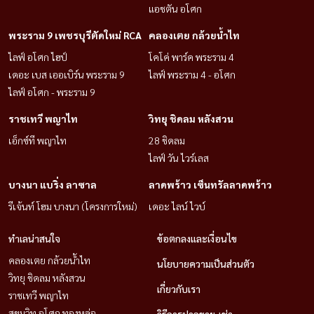
แอชตัน อโศก
พระราม 9 เพชรบุรีตัดใหม่ RCA
คลองเตย กล้วยน้ำไท
ไลฟ์ อโศก ไฮป์
โคโค่ พาร์ค พระราม 4
เดอะ เบส เออเบิร์น พระราม 9
ไลฟ์ พระราม 4 - อโศก
ไลฟ์ อโศก - พระราม 9
ราชเทวี พญาไท
วิทยุ ชิดลม หลังสวน
เอ็กซ์ที พญาไท
28 ชิดลม
ไลฟ์ วัน ไวร์เลส
บางนา แบริ่ง ลาซาล
ลาดพร้าว เซ็นทรัลลาดพร้าว
รีเจ้นท์ โฮม บางนา (โครงการใหม่)
เดอะ ไลน์ ไวบ์
ทำเลน่าสนใจ
ข้อตกลงและเงื่อนไข
คลองเตย กล้วยน้ำไท
นโยบายความเป็นส่วนตัว
วิทยุ ชิดลม หลังสวน
เกี่ยวกับเรา
ราชเทวี พญาไท
สุขุมวิท อโศก ทองหล่อ
วิธีการฝากขาย-เช่า