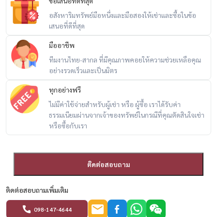
ข้อเสนอที่ดีที่สุด
📍 Prime Location
อสังหาริมทรัพย์มือหนึ่งและมือสองให้เช่าและซื้อในข้อ
– ใกล้ทางด่วน
เสนอที่ดีที่สุด
– เชื่อมต่อรถไฟฟ้า 3 สาย
มืออาชีพ
– ใกล้ Seacon Square
ทีมงานไทย-สากล ที่มีคุณภาพคอยให้ความช่วยเหลือคุณ
– ใกล้ Paradise Park
อย่างรวดเร็วและเป็นมิตร
– เดินทางเข้าเมืองสะดวกมาก
ทุกอย่างฟรี
📞 สนใจนัดชม / For private viewing / 预约看房
ไม่มีค่าใช้จ่ายสำหรับผู้เช่า หรือ ผู้ซื้อ เราได้รับค่า
Call / WhatsApp:
+66 (0)90-993-5832
ธรรมเนียมผ่านจากเจ้าของทรัพย์ในกรณีที่คุณตัดสินใจเช่า
หรือซื้อกับเรา
LINE: @housewa
Email:
Namthip@housewathailand.com
Website: www.housewathailand.com
ติดต่อสอบถาม
Facebook: Housewa Asset
ติดต่อสอบถามเพิ่มเติม
#ASpaceสุขุมวิท77 #คอนโดขาย #คอนโดอ่อนนุช #คอนโดแต่งใหม่ #ลงทุ
นอสังหา #HousewaThailand #BangkokProperty #CondoForSale
098-147-4644