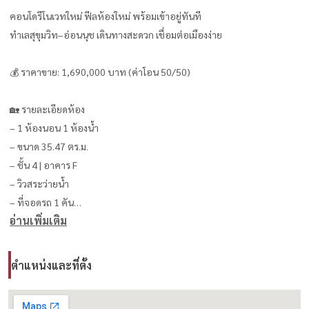
คอนโดรีโนเวทใหม่ ฟีลห้องใหม่ พร้อมเข้าอยู่ทันที
ทำเลสุขุมวิท–อ่อนนุช เดินทางสะดวก เชื่อมต่อเมืองง่าย
💰 ราคาขาย: 1,690,000 บาท (ค่าโอน 50/50)
🏡 รายละเอียดห้อง
– 1 ห้องนอน 1 ห้องน้ำ
– ขนาด 35.47 ตร.ม.
– ชั้น 4 | อาคาร F
– วิวสระว่ายน้ำ
– ที่จอดรถ 1 คัน
อ่านเพิ่มเติม
✨ Highlight
– ห้องแต่งใหม่ พร้อมเข้าอยู่ทันที
ตำแหน่งและที่ตั้ง
– วิวสระ บรรยากาศน่าอยู่
– ราคาคุ้มค่า เหมาะทั้งซื้ออยู่เอง / ลงทุนปล่อยเช่า