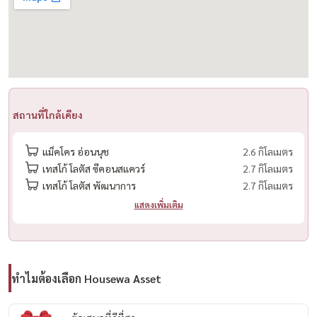
– ทำเลเดินทางสะดวก ใกล้ทั้งห้าง ทางด่วน และรถไฟฟ้า
🛋️ เฟอร์นิเจอร์ & เครื่องใช้ไฟฟ้า
– แอร์ 2 เครื่อง
– Digital Door Lock
– เครื่องทำน้ำอุ่น
สถานที่ใกล้เคียง
– ม่านโปร่ง + ม่านกัน UV ทั้งห้อง
– ครัว Built-in ใหม่
แม็คโคร อ่อนนุช
2.6 กิโลเมตร
– เฟอร์นิเจอร์ใหม่ครบ พร้อมเข้าอยู่
เทสโก้ โลตัส ซีคอนสแควร์
2.7 กิโลเมตร
เทสโก้ โลตัส​ พัฒนาการ
2.7 กิโลเมตร
🏢 สิ่งอำนวยความสะดวก
แสดงเพิ่มเติม
– สระว่ายน้ำ
– ระบบรักษาความปลอดภัย 24 ชั่วโมง + CCTV
– Key Card Access
– Shuttle Service
ทำไมต้องเลือก Housewa Asset
– สวนพักผ่อน