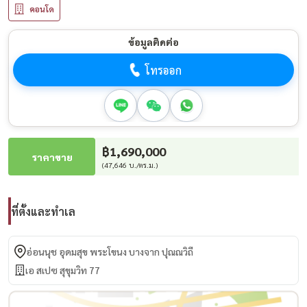
คอนโด
ข้อมูลติดต่อ
โทรออก
฿1,690,000
ราคาขาย
(47,646 บ./ตร.ม.)
ที่ตั้งและทำเล
อ่อนนุช อุดมสุข พระโขนง บางจาก ปุณณวิถี
เอ สเปซ สุขุมวิท 77