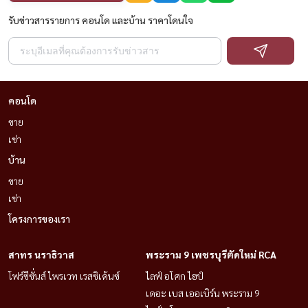
รับข่าวสารรายการ คอนโด และบ้าน ราคาโดนใจ
คอนโด
ขาย
เช่า
บ้าน
ขาย
เช่า
โครงการของเรา
สาทร นราธิวาส
พระราม 9 เพชรบุรีตัดใหม่ RCA
โฟร์ซีซั่นส์ ไพรเวท เรสซิเด้นซ์
ไลฟ์ อโศก ไฮป์
เดอะ เบส เออเบิร์น พระราม 9