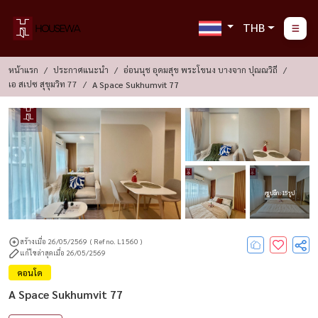
THB
หน้าแรก
ประกาศแนะนำ
อ่อนนุช อุดมสุข พระโขนง บางจาก ปุณณวิถี
เอ สเปซ สุขุมวิท 77
A Space Sukhumvit 77
ดูรูปอีก : 15 รูป
สร้างเมื่อ 26/05/2569
( Ref no. L1560 )
แก้ไขล่าสุดเมื่อ 26/05/2569
คอนโด
A Space Sukhumvit 77