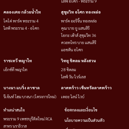
ไลฟ์ อโศก - พระราม 9
คลองเตย กล้วยน้ำไท
สุขุมวิท อโศก ทองหล่อ
โคโค่ พาร์ค พระราม 4
พาร์ค ออริจิ้น ทองหล่อ
ไลฟ์ พระราม 4 - อโศก
คุณ บาย ยู แสนสิริ
โอกะ เฮ้าส์ สุขุมวิท 36
ควอทโทร บาย แสนสิริ
แอชตัน อโศก
ราชเทวี พญาไท
วิทยุ ชิดลม หลังสวน
เอ็กซ์ที พญาไท
28 ชิดลม
ไลฟ์ วัน ไวร์เลส
บางนา แบริ่ง ลาซาล
ลาดพร้าว เซ็นทรัลลาดพร้าว
รีเจ้นท์ โฮม บางนา (โครงการใหม่)
เดอะ ไลน์ ไวบ์
ทำเลน่าสนใจ
ข้อตกลงและเงื่อนไข
พระราม 9 เพชรบุรีตัดใหม่ RCA
นโยบายความเป็นส่วนตัว
สาทร นราธิวาส