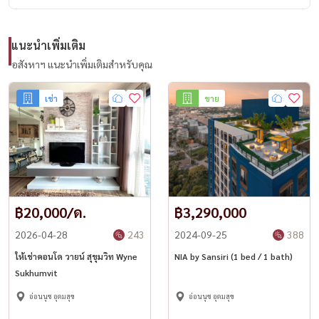
• ใกล้ห้างสรรพสินค้าและร้านสะดวกซื้อ
• เหมาะสำหรับครอบครัวขนาดเล็ก คู่รัก หรือผู้ที่มีสัตว์เลี้ยง
แนะนำเพิ่มเติม
สถานที่ใกล้เคียง
อสังหาฯ แนะนำเพิ่มเติมสำหรับคุณ
• BTS ปุณณวิถี
เช่า
ขาย
• MRT สวนหลวง ร.9
• True Digital Park
• ซีคอนสแควร์ ศรีนครินทร์
• พาราไดซ์ พาร์ค
• เซ็นทรัล บางนา
฿20,000/ด.
฿3,290,000
• 7-Eleven
2026-04-28
243
2024-09-25
388
━━━━━━━━━━━━━━
ให้เช่าคอนโด วายน์ สุขุมวิท Wyne
NIA by Sansiri (1 bed / 1 bath)
Sukhumvit
📞 นัดชมบ้านส่วนตัว (Private Viewing)
อ่อนนุช อุดมสุข
อ่อนนุช อุดมสุข