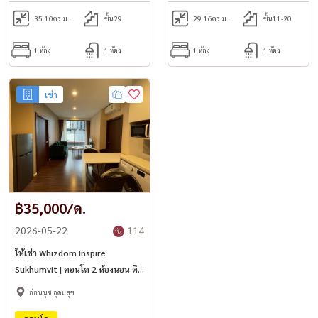
📞 Call / WhatsApp :
+66 (0)90-993-5832
35.10
ตร.ม.
ชั้น29
29.16
ตร.ม.
ชั้น11-20
💬 Line : @housewa
1 ห้อง
1 ห้อง
1 ห้อง
1 ห้อง
✉️ Email :
namthip@housewathailand.com
เช่า
🌐 Website : housewathailand.com
Housewa Thailand
Where Your Dream Home Awaits
฿35,000/ด.
2026-05-22
114
#บ้านเช่าอุดมสุข #บ้านเช่าปุณณวิถี #PetFriendlyHouse #ทาวน์โฮมให้
ให้เช่า Whizdom Inspire
เช่า #บ้านเช่าใกล้BTS #บ้านเช่าบางนา #HousewaThailand
Sukhumvit | คอนโด 2 ห้องนอน ติด
BTS ปุณณวิถี ✨
อ่อนนุช อุดมสุข