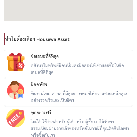
เงื่อนไขการเช่า
• เงินประกัน 2 เดือน
• ค่าเช่าล่วงหน้า 1 เดือน
ทำไมต้องเลือก Housewa Asset
เฟอร์นิเจอร์และเครื่องใช้ไฟฟ้า
ข้อเสนอที่ดีที่สุด
• เครื่องปรับอากาศ 2 เครื่อง
อสังหาริมทรัพย์มือหนึ่งและมือสองให้เช่าและซื้อในข้อ
เสนอที่ดีที่สุด
• ตู้เย็น 1 เครื่อง
• เครื่องซักผ้า 1 เครื่อง
มืออาชีพ
ทีมงานไทย-สากล ที่มีคุณภาพคอยให้ความช่วยเหลือคุณ
จุดเด่น
อย่างรวดเร็วและเป็นมิตร
ทุกอย่างฟรี
• Pet Friendly สามารถเลี้ยงสัตว์ได้
ไม่มีค่าใช้จ่ายสำหรับผู้เช่า หรือ ผู้ซื้อ เราได้รับค่า
• บ้านพร้อมเข้าอยู่
ธรรมเนียมผ่านจากเจ้าของทรัพย์ในกรณีที่คุณตัดสินใจเช่า
• ทำเลสะดวก ใกล้รถไฟฟ้า
หรือซื้อกับเรา