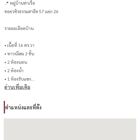
📍 หมู่บ้านท่าเรือ
ซอยวชิรธรรมสาธิต 57 แยก 26
รายละเอียดบ้าน
• เนื้อที่ 16 ตร.วา
• ทาวน์โฮม 2 ชั้น
• 2 ห้องนอน
• 2 ห้องน้ำ
• 1 ห้องรับแขก
อ่านเพิ่มเติม
• 1 ห้องครัว
• ที่จอดรถในร่ม
ตำแหน่งและที่ตั้ง
ค่าเช่า
💰 15,000 บาท/เดือน