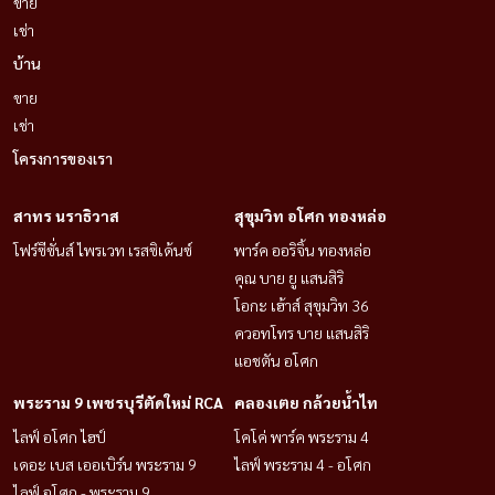
ขาย
เช่า
บ้าน
ขาย
เช่า
โครงการของเรา
สาทร นราธิวาส
สุขุมวิท อโศก ทองหล่อ
โฟร์ซีซั่นส์ ไพรเวท เรสซิเด้นซ์
พาร์ค ออริจิ้น ทองหล่อ
คุณ บาย ยู แสนสิริ
โอกะ เฮ้าส์ สุขุมวิท 36
ควอทโทร บาย แสนสิริ
แอชตัน อโศก
พระราม 9 เพชรบุรีตัดใหม่ RCA
คลองเตย กล้วยน้ำไท
ไลฟ์ อโศก ไฮป์
โคโค่ พาร์ค พระราม 4
เดอะ เบส เออเบิร์น พระราม 9
ไลฟ์ พระราม 4 - อโศก
ไลฟ์ อโศก - พระราม 9