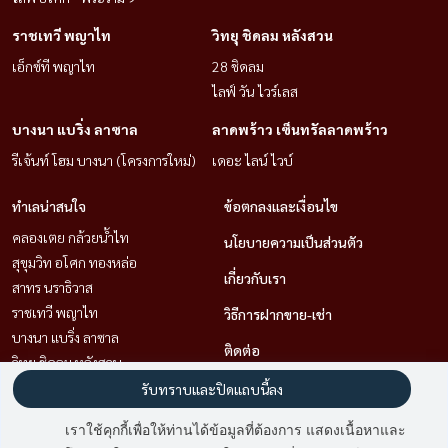
ราชเทวี พญาไท
วิทยุ ชิดลม หลังสวน
เอ็กซ์ที พญาไท
28 ชิดลม
ไลฟ์ วัน ไวร์เลส
บางนา แบริ่ง ลาซาล
ลาดพร้าว เซ็นทรัลลาดพร้าว
รีเจ้นท์ โฮม บางนา (โครงการใหม่)
เดอะ ไลน์ ไวบ์
ทำเลน่าสนใจ
ข้อตกลงและเงื่อนไข
คลองเตย กล้วยน้ำไท
นโยบายความเป็นส่วนตัว
สุขุมวิท อโศก ทองหล่อ
เกี่ยวกับเรา
สาทร นราธิวาส
ราชเทวี พญาไท
วิธีการฝากขาย-เช่า
บางนา แบริ่ง ลาซาล
ติดต่อ
วิทยุ ชิดลม หลังสวน
พระราม 9 เพชรบุรีตัดใหม่ RCA
รับทราบและปิดแถบนี้ลง
ลาดพร้าว เซ็นทรัลลาดพร้าว
เราใช้คุกกี้เพื่อให้ท่านได้ข้อมูลที่ต้องการ แสดงเนื้อหาและ