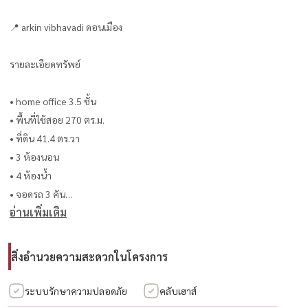
📍 arkin vibhavadi ดอนเมือง
รายละเอียดทรัพย์
• home office 3.5 ชั้น
• พื้นที่ใช้สอย 270 ตร.ม.
• ที่ดิน 41.4 ตร.วา
• 3 ห้องนอน
• 4 ห้องน้ำ
• จอดรถ 3 คัน
อ่านเพิ่มเติม
• หลังมุม
• ทิศเหนือ
• โครงการมีเพียง 32 ยูนิต
สิ่งอำนวยความสะดวกในโครงการ
ฟังก์ชันบ้าน
ระบบรักษาความปลอดภัย
คลับเฮาส์