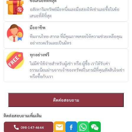
ข้อเสนอที่ดีที่สุด
✔️ curtains
อสังหาริมทรัพย์มือหนึ่งและมือสองให้เช่าและซื้อในข้อ
✔️ counter bar
เสนอที่ดีที่สุด
✔️ washing machine
✔️ หลังคาโรงจอดรถ
มืออาชีพ
✔️ หลังคาหลังบ้าน
ทีมงานไทย-สากล ที่มีคุณภาพคอยให้ความช่วยเหลือคุณ
✔️ garden
อย่างรวดเร็วและเป็นมิตร
ทุกอย่างฟรี
จุดเด่น
ไม่มีค่าใช้จ่ายสำหรับผู้เช่า หรือ ผู้ซื้อ เราได้รับค่า
ธรรมเนียมผ่านจากเจ้าของทรัพย์ในกรณีที่คุณตัดสินใจเช่า
✓ ติดถนนวิภาวดี เพียง 50 เมตร
หรือซื้อกับเรา
✓ ใกล้ tollway เพียง 480 เมตร
✓ ใกล้สนามบินดอนเมือง
✓ หลังมุม เป็นส่วนตัว
ติดต่อสอบถาม
✓ ฟังก์ชันเหมาะสำหรับทำสำนักงานหรือพักอาศัย
✓ พร้อมเฟอร์นิเจอร์และระบบครบ
ติดต่อสอบถามเพิ่มเติม
✓ เหมาะสำหรับบริษัท startup office หรือ home office
098-147-4644