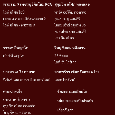
พระราม 9 เพชรบุรีตัดใหม่ RCA
สุขุมวิท อโศก ทองหล่อ
📞 call / whatsapp :
+66 (0)90-993-5832
ไลฟ์ อโศก ไฮป์
พาร์ค ออริจิ้น ทองหล่อ
เดอะ เบส เออเบิร์น พระราม 9
คุณ บาย ยู แสนสิริ
💬 line : @housewa
ไลฟ์ อโศก - พระราม 9
โอกะ เฮ้าส์ สุขุมวิท 36
ควอทโทร บาย แสนสิริ
✉️ email :
namthip@housewathailand.com
แอชตัน อโศก
ราชเทวี พญาไท
วิทยุ ชิดลม หลังสวน
🌐 website : housewathailand.com
เอ็กซ์ที พญาไท
28 ชิดลม
ไลฟ์ วัน ไวร์เลส
housewa thailand
บางนา แบริ่ง ลาซาล
ลาดพร้าว เซ็นทรัลลาดพร้าว
where your dream home awaits
รีเจ้นท์ โฮม บางนา (โครงการใหม่)
เดอะ ไลน์ ไวบ์
#arkinvibhavadi #homeofficeให้เช่า #ออฟฟิศให้เช่า #ดอนเมือง
ทำเลน่าสนใจ
ข้อตกลงและเงื่อนไข
#วิภาวดี #homeofficebangkok #housewathailand
บางนา แบริ่ง ลาซาล
นโยบายความเป็นส่วนตัว
สุขุมวิท อโศก ทองหล่อ
เกี่ยวกับเรา
วิทยุ ชิดลม หลังสวน