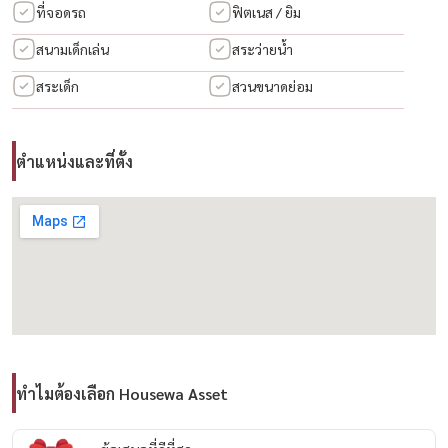
ที่จอดรถ
ฟิตเนส / ยิม
• ชั้น 1: living & dining
สนามเด็กเล่น
สระว่ายน้ำ
• ชั้นลอย: multi-purpose area
• ชั้น 2: office / workspace
สระเด็ก
สวนขนาดย่อม
• ชั้น 3: bedrooms
ค่าเช่า
ตำแหน่งและที่ตั้ง
💰 95,000 บาท/เดือน
เฟอร์นิเจอร์และระบบภายใน
✔️ fully furnished
✔️ smart home
✔️ internet system
ทำไมต้องเลือก Housewa Asset
✔️ cctv
✔️ air conditioners