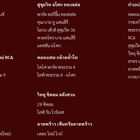
สุขุมวิท อโศก ทองหล่อ
ทำเลน
นซ์
พาร์ค ออริจิ้น ทองหล่อ
คลองเ
คุณ บาย ยู แสนสิริ
ราชเท
โอกะ เฮ้าส์ สุขุมวิท 36
พระราม
ควอทโทร บาย แสนสิริ
RCA
แอชตัน อโศก
สุขุมว
วิทยุ 
หม่ RCA
คลองเตย กล้วยน้ำไท
สาทร น
โคโค่ พาร์ค พระราม 4
ลาดพร้
ม 9
ไลฟ์ พระราม 4 - อโศก
บางนา 
วิทยุ ชิดลม หลังสวน
28 ชิดลม
ไลฟ์ วัน ไวร์เลส
ลาดพร้าว เซ็นทรัลลาดพร้าว
ารใหม่)
เดอะ ไลน์ ไวบ์