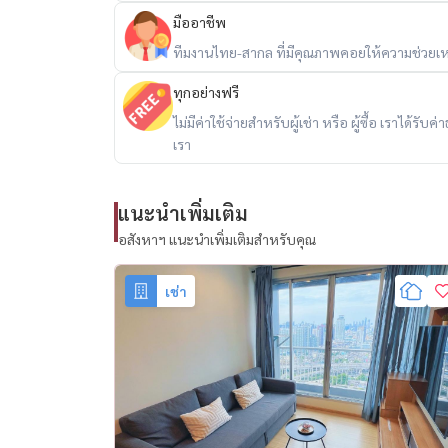
• Pet Friendly
มืออาชีพ
ทีมงานไทย-สากล ที่มีคุณภาพคอยให้ความช่วยเห
จุดเด่น
ทุกอย่างฟรี
• บ้านใหม่ สภาพสวย พร้อมเข้าอยู่
ไม่มีค่าใช้จ่ายสำหรับผู้เช่า หรือ ผู้ซื้อ เราได้ร
เรา
• เฟอร์นิเจอร์ใหม่ทั้งหลัง
แนะนำเพิ่มเติม
• สามารถเลี้ยงสัตว์ได้
อสังหาฯ แนะนำเพิ่มเติมสำหรับคุณ
• ทำเลเดินทางสะดวก ใกล้ทั้ง BTS และ MRT
เช่า
• เหมาะสำหรับครอบครัวและชาวต่างชาติ
สถานที่ใกล้เคียง
• BTS ปุณณวิถี