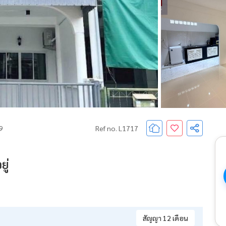
69
Ref no. L1717
ู่
สัญญา 12 เดือน