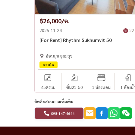
• MRT สวนหลวง ร.9
฿26,000/ด.
• รถไฟฟ้าสายสีเหลือง
2025-11-24
22
[For Rent] Rhythm Sukhumvit 50
• Seacon Square Srinakarin
อ่อนนุช อุดมสุข
• Paradise Park
คอนโด
• Central Bangna
45
ตร.ม.
ชั้น21-50
1 ห้องนอน
1 ห้องน้
• True Digital Park
ติดต่อสอบถามเพิ่มเติม
• 7-Eleven
098-147-4644
• CJ Mall