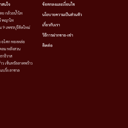
่าสนใจ
ข้อตกลงและเงื่อนไข
ตย กล้วยน้ำไท
นโยบายความเป็นส่วนตัว
วี พญาไท
เกี่ยวกับเรา
 9 เพชรบุรีตัดใหม่
วิธีการฝากขาย-เช่า
ิท อโศก ทองหล่อ
ติดต่อ
ชิดลม หลังสวน
ราธิวาส
าว เซ็นทรัลลาดพร้าว
แบริ่ง ลาซาล