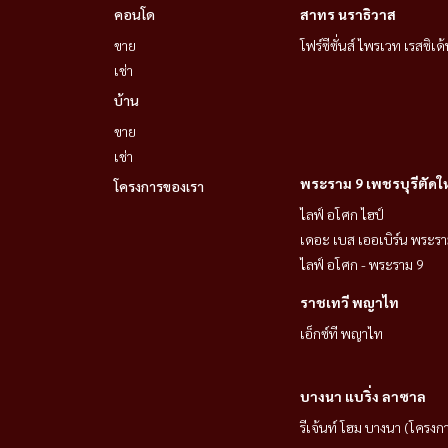
คอนโด
สาทร นราธิวาส
โรงเรียนนานาชาติใกล้เคียง
ขาย
โฟร์ซีซั่นส์ ไพรเวท เรสซิเด้
เช่า
• Glory Singapore International School
บ้าน
ขาย
• Wells International School Bangna
เช่า
พระราม 9 เพชรบุรีตัดใ
โครงการของเรา
• St. Mark\'s Australian International School
ไลฟ์ อโศก ไฮป์
เดอะ เบส เออเบิร์น พระรา
• Centurion International School Bangkok
ไลฟ์ อโศก - พระราม 9
• Anglo Singapore International School
ราชเทวี พญาไท
เอ็กซ์ที พญาไท
• Berkeley International School
บางนา แบริ่ง ลาซาล
เงื่อนไขการเช่า
รีเจ้นท์ โฮม บางนา (โครงก