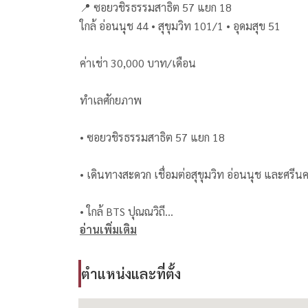
📍 ซอยวชิรธรรมสาธิต 57 แยก 18
ใกล้ อ่อนนุช 44 • สุขุมวิท 101/1 • อุดมสุข 51
ค่าเช่า 30,000 บาท/เดือน
ทำเลศักยภาพ
• ซอยวชิรธรรมสาธิต 57 แยก 18
• เดินทางสะดวก เชื่อมต่อสุขุมวิท อ่อนนุช และศรีนค
• ใกล้ BTS ปุณณวิถี
อ่านเพิ่มเติม
• ใกล้ MRT สวนหลวง ร.9 และรถไฟฟ้าสายสีเหลือง
ตำแหน่งและที่ตั้ง
• รายล้อมด้วยศูนย์การค้า โรงเรียนนานาชาติ และ