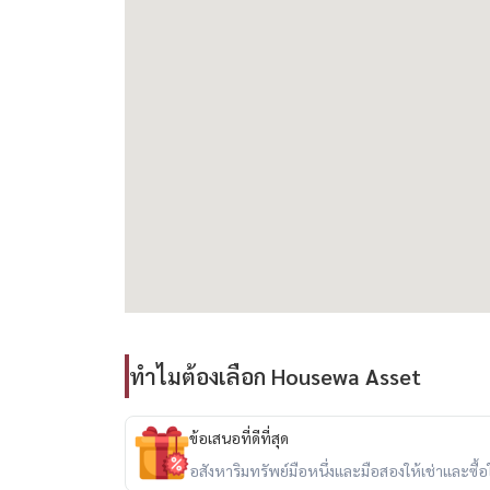
รายละเอียดบ้าน
• ทาวน์โฮม 2 ชั้น
• บ้านใหม่ พร้อมเฟอร์นิเจอร์ใหม่
• 3 ห้องนอน
• 2 ห้องน้ำ
• 1 ห้องครัว
ทำไมต้องเลือก Housewa Asset
• ที่จอดรถในร่ม 1 คัน
• พร้อมเข้าอยู่
ข้อเสนอที่ดีที่สุด
อสังหาริมทรัพย์มือหนึ่งและมือสองให้เช่าและซื้อใน