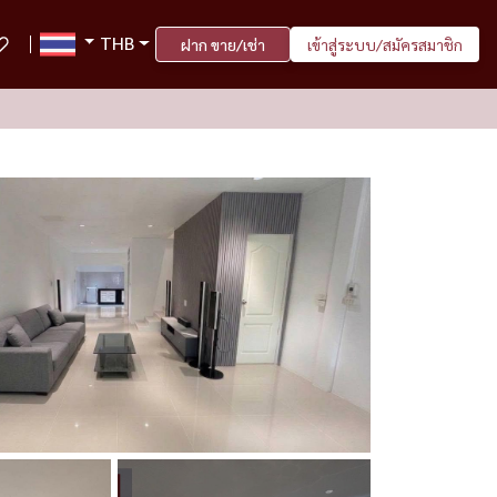
THB
ฝาก ขาย/เช่า
เข้าสู่ระบบ/สมัครสมาชิก