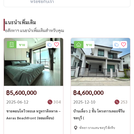
หรือซื้อกับเรา
⭐️ Down payment only 200,000 baht!
Size 30 sq.m. 3rd floor, city view
แนะนำเพิ่มเติม
อสังหาฯ แนะนำเพิ่มเติมสำหรับคุณ
Selling price only 2,340,000 baht
ขาย
ขาย
Direct installment to the owner
▪️ Year 1-3, installment 10,000 baht per month
▪️ Year 4-5, installment 12,400 baht per month
Interest rate equal to the bank 3-5%
฿5,600,000
฿4,600,000
Installment for up to 10 years
2025-06-12
304
2025-12-10
253
Highlights:
ขายคอนโดวิวทะเล หรูหราติดหาด –
บ้านเดี่ยว 2 ชั้น โครงการเดอะซีรีน
✅ New room, new electrical appliances
Aeras Beachfront (จอมเทียน)
ชลบุรี (
✅ Only 5 minutes from the sea
พัทยา บางแสน ชลบุรี สัตหีบ
✅ Tight contract, fair, drawn up by a law firm