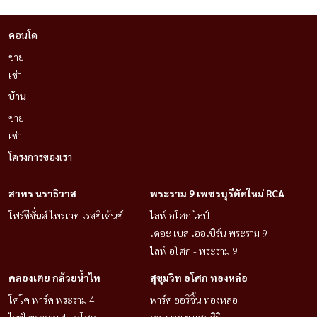
致电/WhatsApp：+66
(0)98-147-4644
线路：@housewa
คอนโด
电子邮件：Namthip@housewathailand.com
ขาย
网站：www.housewathailand.com
เช่า
Facebook：Housewa资产
บ้าน
---
ขาย
#芭堤雅公寓出售 #芭堤雅公寓，直接分期付款给业主 #直接分期付
เช่า
款，无需信用局检查 #投资房地产 #靠近大海的公寓 #ThePeakTower
โครงการของเรา
#Khao Pratumnak #HousewaThailand #芭堤雅房地产 #一手公寓 #
公寓，直接分期付款 #无需信用局检查 #投资芭堤雅
สาทร นราธิวาส
พระราม 9 เพชรบุรีตัดใหม่ RCA
โฟร์ซีซั่นส์ ไพรเวท เรสซิเด้นซ์
ไลฟ์ อโศก ไฮป์
เดอะ เบส เออเบิร์น พระราม 9
ไลฟ์ อโศก - พระราม 9
คลองเตย กล้วยน้ำไท
สุขุมวิท อโศก ทองหล่อ
โคโค่ พาร์ค พระราม 4
พาร์ค ออริจิ้น ทองหล่อ
ไลฟ์ พระราม 4 - อโศก
คุณ บาย ยู แสนสิริ