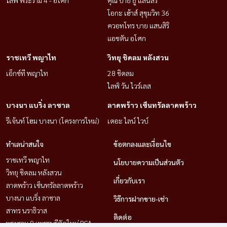
โอกะ เฮ้าส์ สุขุมวิท 36
ควอทโทร บาย แสนสิริ
แอชตัน อโศก
ราชเทวี พญาไท
วิทยุ ชิดลม หลังสวน
เอ็กซ์ที พญาไท
28 ชิดลม
ไลฟ์ วัน ไวร์เลส
บางนา แบริ่ง ลาซาล
ลาดพร้าว เซ็นทรัลลาดพร้าว
รีเจ้นท์ โฮม บางนา (โครงการใหม่)
เดอะ ไลน์ ไวบ์
ทำเลน่าสนใจ
ข้อตกลงและเงื่อนไข
ราชเทวี พญาไท
นโยบายความเป็นส่วนตัว
วิทยุ ชิดลม หลังสวน
เกี่ยวกับเรา
ลาดพร้าว เซ็นทรัลลาดพร้าว
บางนา แบริ่ง ลาซาล
วิธีการฝากขาย-เช่า
สาทร นราธิวาส
ติดต่อ
พระราม 9 เพชรบุรีตัดใหม่ RCA