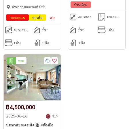
บ้านเดี่ยว
พัทยา บางแสน ชลบุรี สัตหีบ
Inquire / Visit the room
49.50
ตร.ว.
100 ตร.ม.
HotDeal🔥
คอนโด
ขาย
วิวทะเล🌊
Call / WhatsApp:
+66 (0)98-147-4644
46.50
ตร.ม.
ชั้น7
ชั้น2
3 ห้อง
LINE: @housewa
Email:
Namthip@housewathailand.com
1 ห้อง
1 ห้อง
3 ห้อง
Website: www.housewathailand.com
Facebook: Housewa Asset
ขาย
---
#PattayaCondoForSale#PattayaCondoPayToTheOwner#PayToTheRig
直接向业主发布分期付款公告
฿4,500,000
山顶塔 帕塔纳克山
2025-06-16
419
⭐️首付只需20万泰铢！
ประกาศขายคอนโด 🏖️ #ห้องมือ