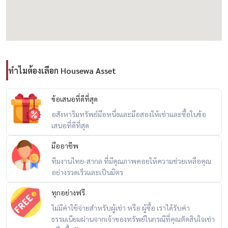
Call / WhatsApp:
+66 (0)98-147-4644
LINE: @housewa
Email:
Namthip@housewathailand.com
Website: www.housewathailand.com
Facebook: Housewa Asset
ทำไมต้องเลือก Housewa Asset
---
#ขายคอนโดพัทยา#คอนโดพัทยาผ่อนตรงเจ้าของ#ผ่อนตรงไม่เช็คเครดิต
บูโร#ลงทุนอสังหาริมทรัพย์#คอนโดใกล้ทะเล#ThePeakTower#เขาพระ
ข้อเสนอที่ดีที่สุด
ตำหนัก#HousewaThailand#อสังหาริมทรัพย์พัทยา#คอนโดมือ
อสังหาริมทรัพย์มือหนึ่งและมือสองให้เช่าและซื้อในข้อ
เสนอที่ดีที่สุด
หนึ่ง#คอนโดผ่อนตรง#ไม่เช็คเครดิตบูโร#ลงทุนพัทยา
มืออาชีพ
ทีมงานไทย-สากล ที่มีคุณภาพคอยให้ความช่วยเหลือคุณ
อย่างรวดเร็วและเป็นมิตร
ทุกอย่างฟรี
Announcement of direct installment to the owner
ไม่มีค่าใช้จ่ายสำหรับผู้เช่า หรือ ผู้ซื้อ เราได้รับค่า
ธรรมเนียมผ่านจากเจ้าของทรัพย์ในกรณีที่คุณตัดสินใจเช่า
THE PEAK TOWER Khao Phra Tamnak