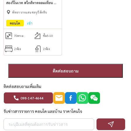
面积 30 平方米，三楼，城市景观。
สองรีโนเวท #ใกล้หาดจอมเทียน 🔥
ขายขาดทุน! Atlantis Condo
พัทยา บางแสน ชลบุรี สัตหีบ
Resort Pattaya
售价仅2,340,000泰铢
คอนโด
เช่า
直接向业主分期付款
70
ตร.ม.
ชั้น5-10
▪️ 第1-3年，每月分期付款10,000泰铢。
2 ห้อง
2 ห้อง
▪️ 第4-5年，每月分期付款12,400泰铢
利率与银行3-5%相同。
ติดต่อสอบถาม
最多可分期付款 10 年
ติดต่อสอบถามเพิ่มเติม
亮点：
✅新房间，新电器
098-147-4644
✅ 距离海边仅5分钟
รับข่าวสารรายการ คอนโด และบ้าน ราคาโดนใจ
✅ 由律师事务所准备的简洁、公平的合同。
询问/参观房间