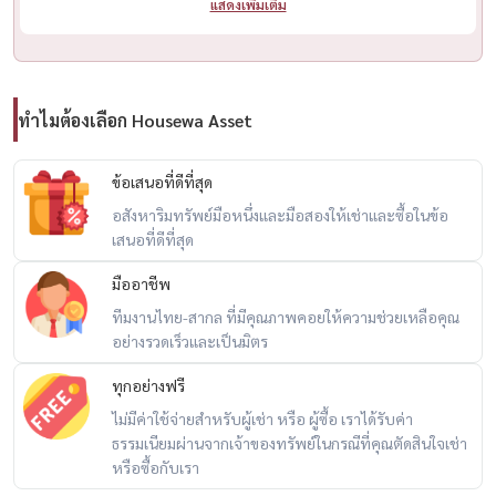
แสดงเพิ่มเติม
✔Auto parking .
🌟Central area
✔Garden view swimming pool, fitness with Technogym equipment
ทำไมต้องเลือก Housewa Asset
and game room
ข้อเสนอที่ดีที่สุด
Interested, please contact
อสังหาริมทรัพย์มือหนึ่งและมือสองให้เช่าและซื้อในข้อ
☎️ Call / WhatsApp:
+66 (0)98-147-4644
เสนอที่ดีที่สุด
💬 LINE: @housewa
📧 Email:
Namthip@housewathailand.com
มืออาชีพ
🌐 Website: www.housewathailand.com🌟
ทีมงานไทย-สากล ที่มีคุณภาพคอยให้ความช่วยเหลือคุณ
อย่างรวดเร็วและเป็นมิตร
#MuniqLangsuan #CondoForRent #CondoForSale #LuxuryCondo
ทุกอย่างฟรี
#CondoNextToLumpiniPark #CondoBangkok
ไม่มีค่าใช้จ่ายสำหรับผู้เช่า หรือ ผู้ซื้อ เราได้รับค่า
#CondoInTheCityCenter #RentLuxuryCondo #SellLuxuryCondo
ธรรมเนียมผ่านจากเจ้าของทรัพย์ในกรณีที่คุณตัดสินใจเช่า
#LuxuryCondoBangkok #LumphiniView #CondoNearBTS
หรือซื้อกับเรา
#CondoForRent #CondoForSale #OwnerPost #HousewaThailand