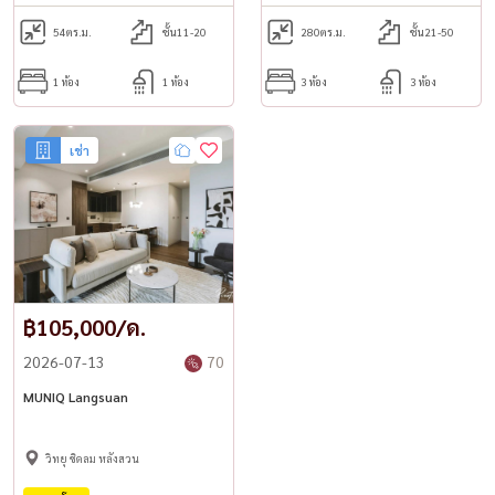
如果有兴趣，请联系
54
ตร.ม.
ชั้น11-20
280
ตร.ม.
ชั้น21-50
☎️ 致电 / WhatsApp :
+66 (0)98-147-4644
1 ห้อง
1 ห้อง
3 ห้อง
3 ห้อง
💬 线路：@housewa
📧
电子邮件：Namthip@housewathailand.com
เช่า
🌐网站：www.housewathailand.com🌟
#MuniqLangsuan #公寓出租 #公寓出售 #豪华公寓 #隆比尼公园旁
边的公寓 #曼谷公寓 #市中心的公寓 #豪华公寓出租 #豪华公寓出售
#LuxuryCondoBangkok #LumphiniView #BTS 附近的公寓
#CondoForRent #CondoForSale #OwnerPost #HousewaThailand
฿105,000/ด.
2026-07-13
70
MUNIQ Langsuan
วิทยุ ชิดลม หลังสวน