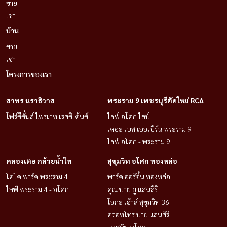
ขาย
เช่า
บ้าน
ขาย
เช่า
โครงการของเรา
สาทร นราธิวาส
พระราม 9 เพชรบุรีตัดใหม่ RCA
โฟร์ซีซั่นส์ ไพรเวท เรสซิเด้นซ์
ไลฟ์ อโศก ไฮป์
เดอะ เบส เออเบิร์น พระราม 9
ไลฟ์ อโศก - พระราม 9
คลองเตย กล้วยน้ำไท
สุขุมวิท อโศก ทองหล่อ
โคโค่ พาร์ค พระราม 4
พาร์ค ออริจิ้น ทองหล่อ
ไลฟ์ พระราม 4 - อโศก
คุณ บาย ยู แสนสิริ
โอกะ เฮ้าส์ สุขุมวิท 36
ควอทโทร บาย แสนสิริ
แอชตัน อโศก