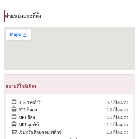
#MuniqLangsuan #คอนโดให้เช่า #คอนโดขาย #คอนโดหรู #คอนโดติด
ตำแหน่งและที่ตั้ง
สวนลุม #คอนโดกรุงเทพ #คอนโดใจกลางเมือง #เช่าคอนโดหรู #ขายคอน
โดหรู #LuxuryCondoBangkok #LumphiniView #คอนโดใกล้BTS
#CondoForRent #CondoForSale #OwnerPost #HousewaThailand
🏙️🌟 . Condo for rent 🌟🏙️
🌳Muniq Langsuan🌳
💰Rental price 65,000 baht / month.
🌟 Room details
สถานที่ใกล้เคียง
📍 Located in a prime location of Bangkok, next to Lumphini Park
✔17th floor
BTS ราชดำริ
0.7 กิโลเมตร
✔1Bed1Bath
BTS ชิดลม
1.0 กิโลเมตร
✔Area 54 sq.m.
MRT สีลม
1.1 กิโลเมตร
MRT ลุมพินี
1.1 กิโลเมตร
✔Fully furnished with electrical appliances and furniture
เซ็นทรัล สีลมคอมเพล็กซ์
1.3 กิโลเมตร
✔Lumpini Park view