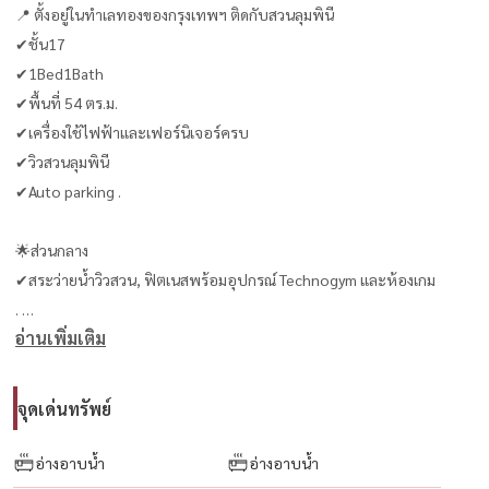
📍 ตั้งอยู่ในทำเลทองของกรุงเทพฯ ติดกับสวนลุมพินี
✔ชั้น17
✔1Bed1Bath
✔พื้นที่ 54 ตร.ม.
✔เครื่องใช้ไฟฟ้าและเฟอร์นิเจอร์ครบ
✔วิวสวนลุมพินี
✔Auto parking .
🌟ส่วนกลาง
✔สระว่ายน้ำวิวสวน, ฟิตเนสพร้อมอุปกรณ์ Technogym และห้องเกม
.
อ่านเพิ่มเติม
สนใจติดต่อ
☎️ โทร / WhatsApp :
+66 (0)98-147-4644
💬 LINE : @housewa
จุดเด่นทรัพย์
📧 Email :
Namthip@housewathailand.com
🌐 เว็บไซต์ : www.housewathailand.com🌟
อ่างอาบน้ำ
อ่างอาบน้ำ