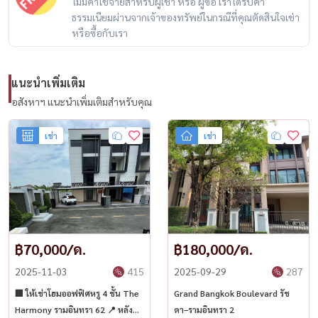
ไม่มีค่าใช้จ่ายสำหรับผู้เช่า หรือ ผู้ซื้อ เราได้รับค่า
Home office for rent The Harmoney Ramintra 62
ธรรมเนียมผ่านจากเจ้าของทรัพย์ในกรณีที่คุณตัดสินใจเช่า
Corner house | Near the Pink Line | Parking for 3 cars
หรือซื้อกับเรา
Location: The Harmoney Ramintra 62 project
House number 19/21 (corner house, north direction) Position B7
แนะนำเพิ่มเติม
Area 48.1 sq.w. | Usable area 305 sq.m. (excluding the side)
อสังหาฯ แนะนำเพิ่มเติมสำหรับคุณ
Width 8.8 m., depth 21.5 m.
เช่า
เช่า
Details:
▪︎4 floors
▪︎3 bedrooms, 4 bathrooms
▪︎Floors 1 and 3 are suitable for offices
▪︎Floor 2: living and dining area
฿70,000/ด.
฿180,000/ด.
▪︎Floor 4: residential area
▪︎With internet, air conditioning, curtains, bar counter
2025-11-03
415
2025-09-29
287
•Carport roof + back of house
🏢 ให้เช่าโฮมออฟฟิศหรู 4 ชั้น The
Grand Bangkok Boulevard รัช
▪︎Can park 3 cars in the house
Harmony รามอินทรา 62 📍 หลังมุม
ดา–รามอินทรา 2