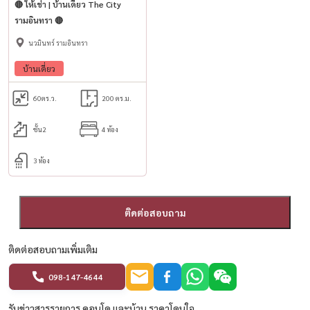
🔴 ให้เช่า | บ้านเดี่ยว The City
#homeoffice #officeforrent #Rent Ram Intra Wacharapol Hathai Rat
รามอินทรา 🔴
Nawamin Fashion Island
นวมินทร์ รามอินทรา
บ้านเดี่ยว
家庭办公室出租，The Harmoney Ramindra 62。
拐角后面 |靠近粉色轻轨 |可停放 3 辆车
60
ตร.ว.
200 ตร.ม.
地点：和谐项目，Ramindra 62
ชั้น2
4 ห้อง
门牌号19/21（北角），位置B7
3 ห้อง
面积 48.1 平方米 |使用面积305平方米（不包括侧面）
宽度 8.8 m。深度 21.5 m。
ติดต่อสอบถาม
细节：
▪︎4层
ติดต่อสอบถามเพิ่มเติม
▪︎3间卧室，4间浴室
098-147-4644
▪︎一楼和三楼适合办公室。
▪︎二楼，起居和就餐区
รับข่าวสารรายการ คอนโด และบ้าน ราคาโดนใจ