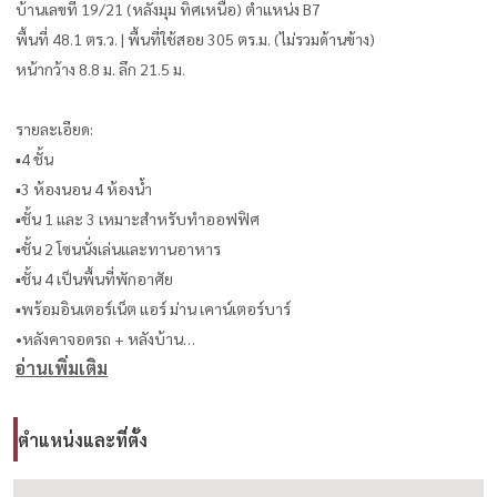
บ้านเลขที่ 19/21 (หลังมุม ทิศเหนือ) ตำแหน่ง B7
พื้นที่ 48.1 ตร.ว. | พื้นที่ใช้สอย 305 ตร.ม. (ไม่รวมด้านข้าง)
หน้ากว้าง 8.8 ม. ลึก 21.5 ม.
รายละเอียด:
▪︎4 ชั้น
▪︎3 ห้องนอน 4 ห้องน้ำ
▪︎ชั้น 1 และ 3 เหมาะสำหรับทำออฟฟิศ
▪︎ชั้น 2 โซนนั่งเล่นและทานอาหาร
▪︎ชั้น 4 เป็นพื้นที่พักอาศัย
▪︎พร้อมอินเตอร์เน็ต แอร์ ม่าน เคาน์เตอร์บาร์
•หลังคาจอดรถ + หลังบ้าน
อ่านเพิ่มเติม
▪︎จอดรถในบ้านได้ 3 คัน
ทำเลดีเยี่ยม:
ตำแหน่งและที่ตั้ง
☆รพ.อินทรารัตน์ 400 ม.
☆เดอะพรอมานาด 700 ม.