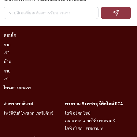
▪︎4楼是住宅区。
▪︎有网络、空调、窗帘、吧台
停车场屋顶+房子后面
▪︎ 屋内可停放 3 辆车。
คอนโด
优越的地理位置：
ขาย
เช่า
☆因特拉叻医院 400 m。
☆长廊700m。
บ้าน
☆拉明德拉环路 800 m。
ขาย
☆Sinphaet 医院和粉色轻轨 900 m。
เช่า
โครงการของเรา
[[[[租金：70,000泰铢/月]]]]
สาทร นราธิวาส
พระราม 9 เพชรบุรีตัดใหม่ RCA
接触
โฟร์ซีซั่นส์ ไพรเวท เรสซิเด้นซ์
ไลฟ์ อโศก ไฮป์
致电/WhatsApp：+66
(0)98-147-4644
เดอะ เบส เออเบิร์น พระราม 9
线路：@housewa
ไลฟ์ อโศก - พระราม 9
电子邮件：Namthip@housewathailand.com