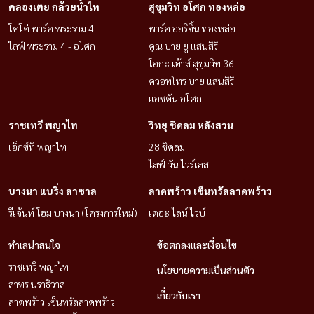
คลองเตย กล้วยน้ำไท
สุขุมวิท อโศก ทองหล่อ
网站：www.housewathailand.com
โคโค่ พาร์ค พระราม 4
พาร์ค ออริจิ้น ทองหล่อ
添加LINE好友：点击这里
ไลฟ์ พระราม 4 - อโศก
คุณ บาย ยู แสนสิริ
---
โอกะ เฮ้าส์ สุขุมวิท 36
#Ramintra 出租家庭办公室 #post 业主 #BTS 附近出租 #homeoffice
ควอทโทร บาย แสนสิริ
#officeforrent #Rent Ramintra Watcharaphon Hathairat Nawamin 时
แอชตัน อโศก
尚岛
ราชเทวี พญาไท
วิทยุ ชิดลม หลังสวน
เอ็กซ์ที พญาไท
28 ชิดลม
ไลฟ์ วัน ไวร์เลส
บางนา แบริ่ง ลาซาล
ลาดพร้าว เซ็นทรัลลาดพร้าว
รีเจ้นท์ โฮม บางนา (โครงการใหม่)
เดอะ ไลน์ ไวบ์
ทำเลน่าสนใจ
ข้อตกลงและเงื่อนไข
ราชเทวี พญาไท
นโยบายความเป็นส่วนตัว
สาทร นราธิวาส
เกี่ยวกับเรา
ลาดพร้าว เซ็นทรัลลาดพร้าว