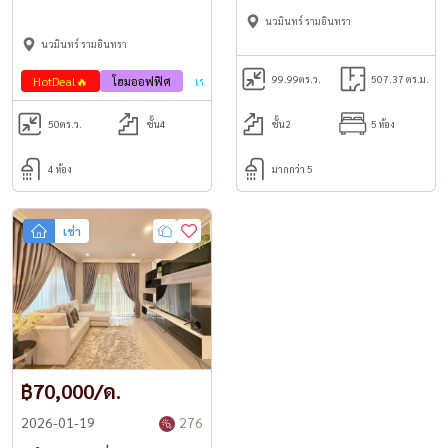
ทิศเหนือ ใกล้ รพ.สินแพทย์ และ
นวมินทร์ รามอินทรา
รถไฟฟ้าสีชมพู
Excellent location:
นวมินทร์ รามอินทรา
☆ Intrarat Hospital 400 m.
99.99
ตร.ว.
507.37 ตร.ม.
HotDeal🔥
โฮมออฟฟิศ
เช่า
☆ The Promenade 700 m.
☆ Ram Intra Ring Road 800 m.
50
ตร.ว.
ชั้น4
ชั้น2
5 ห้อง
☆ Sinphaet Hospital and Pink Line 900 m.
4 ห้อง
มากกว่า 5
[[[[Rental fee: 70,000 baht / month]]]]
เช่า
Contact
Tel / WhatsApp:
+66 (0)98-147-4644
LINE: @housewa
Email:
Namthip@housewathailand.com
Website: www.housewathailand.com
฿70,000/ด.
Add LINE friends: Click here
---
2026-01-19
276
#Home office for rent Ram Intra #Post owner #Rent near the train