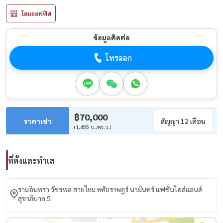
โฮมออฟฟิศ
ข้อมูลติดต่อ
โทรออก
฿70,000
ราคาเช่า
สัญญา 12 เดือน
(1,455 บ./ตร.ว.)
ที่ตั้งและทำเล
รามอินทรา วัชรพล สายไหม หทัยราษฎร์ นวมินทร์ แฟชั่นไอส์แลนด์
สุขาภิบาล 5