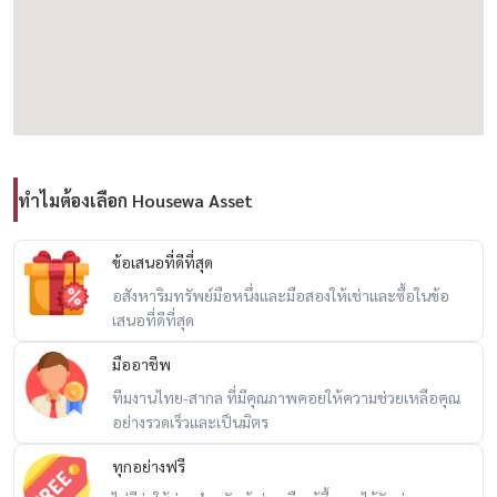
☆วงแหวนรามอินทรา 800 ม.
☆รพ.สินแพทย์ และ รถไฟฟ้าสีชมพู 900 ม.
[[[[ค่าเช่า: 70,000 บาท/เดือน]]]]
ติดต่อ:
ทำไมต้องเลือก Housewa Asset
โทร / WhatsApp:
+66 (0)98-147-4644
LINE: @housewa
Email:
Namthip@housewathailand.com
ข้อเสนอที่ดีที่สุด
เว็บไซต์: www.housewathailand.com
อสังหาริมทรัพย์มือหนึ่งและมือสองให้เช่าและซื้อในข้อ
เสนอที่ดีที่สุด
เพิ่มเพื่อน LINE: คลิกที่นี่
---
มืออาชีพ
#โฮมออฟฟิศให้เช่ารามอินทรา #เจ้าของโพสต์ #เช่าใกล้รถไฟฟ้า
ทีมงานไทย-สากล ที่มีคุณภาพคอยให้ความช่วยเหลือคุณ
#homeoffice #officeforrent #เช่ารามอินทราวัชรพลหทัยราษฎร์นวมิ
อย่างรวดเร็วและเป็นมิตร
นทร์แฟชั่นไอส์แลนด์
ทุกอย่างฟรี