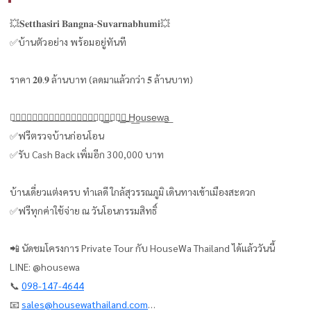
💥𝐒𝐞𝐭𝐭𝐡𝐚𝐬𝐢𝐫𝐢 𝐁𝐚𝐧𝐠𝐧𝐚-𝐒𝐮𝐯𝐚𝐫𝐧𝐚𝐛𝐡𝐮𝐦𝐢💥
✅บ้านตัวอย่าง พร้อมอยู่ทันที
ราคา 𝟐𝟎.𝟗 ล้านบาท (ลดมาแล้วกว่า 𝟓 ล้านบาท)
ส͟ิ͟ท͟ธ͟ิ͟พ͟ิ͟เ͟ศ͟ษ͟เ͟ฉ͟พ͟า͟ะ͟ลู͟͟ก͟ค้͟͟า͟ ͟H͟o͟u͟s͟e͟w͟a͟
✅ฟรีตรวจบ้านก่อนโอน
✅รับ Cash Back เพิ่มอีก 300,000 บาท
บ้านเดี่ยวแต่งครบ ทำเลดี ใกล้สุวรรณภูมิ เดินทางเข้าเมืองสะดวก
✅ฟรีทุกค่าใช้จ่าย ณ วันโอนกรรมสิทธิ์
📲 นัดชมโครงการ Private Tour กับ HouseWa Thailand ได้แล้ววันนี้
LINE: @housewa
📞
098-147-4644
📧
sales@housewathailand.com