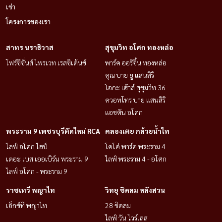
เช่า
โครงการของเรา
สาทร นราธิวาส
สุขุมวิท อโศก ทองหล่อ
โฟร์ซีซั่นส์ ไพรเวท เรสซิเด้นซ์
พาร์ค ออริจิ้น ทองหล่อ
คุณ บาย ยู แสนสิริ
โอกะ เฮ้าส์ สุขุมวิท 36
ควอทโทร บาย แสนสิริ
แอชตัน อโศก
พระราม 9 เพชรบุรีตัดใหม่ RCA
คลองเตย กล้วยน้ำไท
ไลฟ์ อโศก ไฮป์
โคโค่ พาร์ค พระราม 4
เดอะ เบส เออเบิร์น พระราม 9
ไลฟ์ พระราม 4 - อโศก
ไลฟ์ อโศก - พระราม 9
ราชเทวี พญาไท
วิทยุ ชิดลม หลังสวน
เอ็กซ์ที พญาไท
28 ชิดลม
ไลฟ์ วัน ไวร์เลส