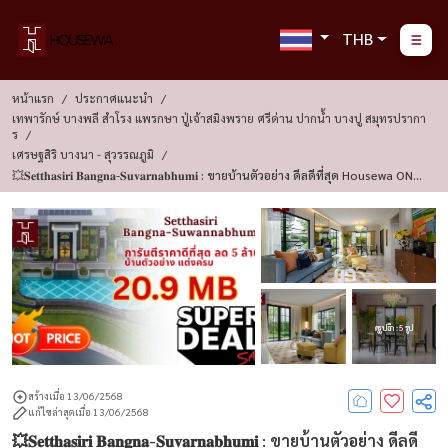
THB
หน้าแรก
ประกาศแนะนำ
เทพารักษ์ บางพลี สำโรง แพรกษา ปู่เจ้าสมิงพราย ศรีด่าน ปากน้ำ บางปู สมุทรปรากา
ร
เศรษฐสิริ บางนา - สุวรรณภูมิ
💥𝐒𝐞𝐭𝐭𝐡𝐚𝐬𝐢𝐫𝐢 𝐁𝐚𝐧𝐠𝐧𝐚-𝐒𝐮𝐯𝐚𝐫𝐧𝐚𝐛𝐡𝐮𝐦𝐢 : ขายบ้านตัวอย่าง ดีลดีที่สุด Housewa ONT
OP Cashback อีก 300,000
ดูรูปอีก : 5 รูป
สร้างเมื่อ 13/06/2568
แก้ไขล่าสุดเมื่อ 13/06/2568
💥𝐒𝐞𝐭𝐭𝐡𝐚𝐬𝐢𝐫𝐢 𝐁𝐚𝐧𝐠𝐧𝐚-𝐒𝐮𝐯𝐚𝐫𝐧𝐚𝐛𝐡𝐮𝐦𝐢 : ขายบ้านตัวอย่าง ดีลดี