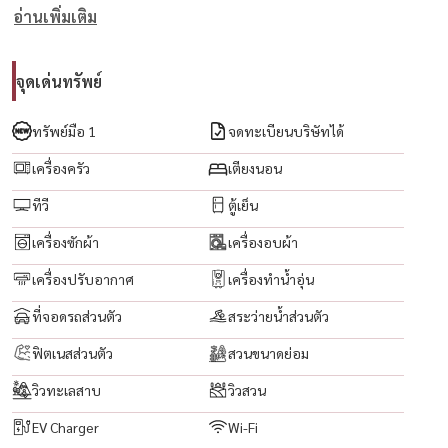
อ่านเพิ่มเติม
🌐 www.housewathailand.com
จุดเด่นทรัพย์
ทรัพย์มือ 1
จดทะเบียนบริษัทได้
เครื่องครัว
เตียงนอน
ทีวี
ตู้เย็น
เครื่องซักผ้า
เครื่องอบผ้า
เครื่องปรับอากาศ
เครื่องทำน้ำอุ่น
ที่จอดรถส่วนตัว
สระว่ายน้ำส่วนตัว
ฟิตเนสส่วนตัว
สวนขนาดย่อม
วิวทะเลสาบ
วิวสวน
EV Charger
Wi-Fi