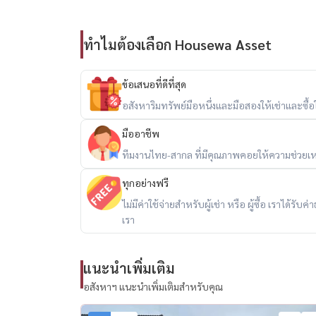
คุณสมบัติหลัก:
• ตกแต่งครบ พร้อมเข้าอยู่
• ประเภทบ้าน: แบบบ้าน Prince 2 ชั้น
ทำไมต้องเลือก Housewa Asset
• พื้นที่ดิน: 28.1 ตร.วา | หน้ากว้าง: 5.7 ม.
• ที่จอดรถ 4 คัน
ข้อเสนอที่ดีที่สุด
• หันหน้าไปทางทิศเหนือ ตั้งอยู่บนถนนใหญ่กว้าง 1
อสังหาริมทรัพย์มือหนึ่งและมือสองให้เช่าและซื้อใน
• ตรงข้ามคลับเฮาส์ โซนหันหน้าไปทางสวน
มืออาชีพ
• ชุมชนที่อยู่อาศัยเงียบสงบและปลอดภัย
• ห้องครัว ห้องทานอาหาร และห้องนั่งเล่นที่ทันสมัย
ทีมงานไทย-สากล ที่มีคุณภาพคอยให้ความช่วยเห
• มีความเป็นส่วนตัวสูง เหมาะสำหรับครอบครัวหรือ
ทุกอย่างฟรี
• เฟอร์นิเจอร์และเครื่องใช้ไฟฟ้าแบรนด์เนม
ไม่มีค่าใช้จ่ายสำหรับผู้เช่า หรือ ผู้ซื้อ เราได้ร
• ใหม่ สะอาด พร้อมเข้าอยู่
เรา
ที่ตั้ง:
แนะนำเพิ่มเติม
หมู่บ้านอินดี้ 2 บางนา – รามคำแหง 2
ดอกไม้ ประเวศ กรุงเทพฯ 10250
อสังหาฯ แนะนำเพิ่มเติมสำหรับคุณ
สถานที่ใกล้เคียง: เมกะบางนา, มหาวิทยาลัยรามคำ