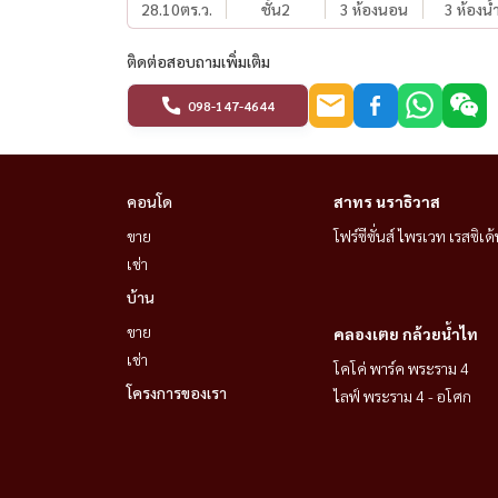
28.10
ตร.ว.
ชั้น2
3 ห้องนอน
3 ห้องน้
• 4 个停车位
• 朝北，位于 16 米宽的主干道（4 车道）旁
ติดต่อสอบถามเพิ่มเติม
• 对面是会所，面朝花园
098-147-4644
• 安静安全的住宅区
• 现代化的厨房、餐厅和客厅
• 私密性极佳，适合家庭或居家办公
คอนโด
สาทร นราธิวาส
• 品牌家具和家电
ขาย
โฟร์ซีซั่นส์ ไพรเวท เรสซิเด้
• 全新、干净，可立即入住
เช่า
位置：
บ้าน
Indy 2 Village, Bangna – Ramkhamhaeng 2
ขาย
คลองเตย กล้วยน้ำไท
Dokmai, Prawet, Bangna 10250
เช่า
โคโค่ พาร์ค พระราม 4
附近：Mega Bangna、Ramkhamhaeng University 
โครงการของเรา
ไลฟ์ พระราม 4 - อโศก
公路
最短租期：1 年