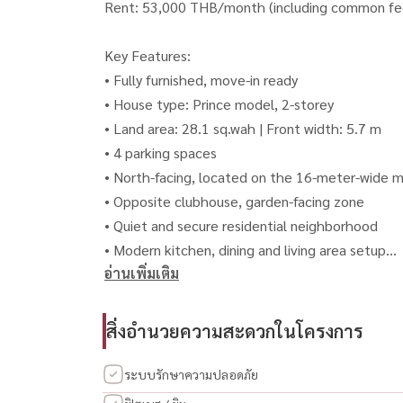
Rent: 53,000 THB/month (including common fe
Key Features:
• Fully furnished, move-in ready
• House type: Prince model, 2-storey
• Land area: 28.1 sq.wah | Front width: 5.7 m
• 4 parking spaces
• North-facing, located on the 16-meter-wide ma
• Opposite clubhouse, garden-facing zone
• Quiet and secure residential neighborhood
• Modern kitchen, dining and living area setup
อ่านเพิ่มเติม
• High privacy, ideal for family or work-from-hom
• Brand-name furniture and appliances
• New, clean, and ready to move in
สิ่งอำนวยความสะดวกในโครงการ
Location:
ระบบรักษาความปลอดภัย
Indy 2 Village, Bangna – Ramkhamhaeng 2