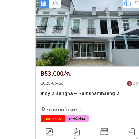
เช่า
สัญญาขั้นต่ำ: 1 ปี
เงินมัดจำ: 2 เดือน
เงินล่วงหน้า: 1 เดือน
ต่อรองได้สำหรับสัญญาเช่าระยะยาว
-------------------------------------------
Indy 2 邦纳 – 兰甘亨 2
出租 - 双层住宅
฿53,000/ด.
3 卧室 | 3 浴室 | 122 平方米实用面积
2025-06-26
36
Indy 2 邦纳 – 兰甘亨 2（主干道区域）
Indy 2 Bangna – Ramkhamhaeng 2
租金：53,000 泰铢/月（含物业费）
บางนา แบริ่ง ลาซาล
主要特点：
HotDeal🔥
ทาวน์เฮ้าส์
• 家具齐全，可拎包入住
• 房屋类型：王子户型，双层
• 占地面积：28.1 平方哇 |正面宽度：5.7 米