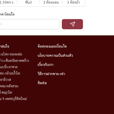
1.30
ตร.ว.
ชั้น2
2 ห้องนอน
3 ห้องน้ำ
ราคาโดนใจ
่าสนใจ
ข้อตกลงและเงื่อนไข
ิท อโศก ทองหล่อ
นโยบายความเป็นส่วนตัว
าว เซ็นทรัลลาดพร้าว
เกี่ยวกับเรา
แบริ่ง ลาซาล
ตย กล้วยน้ำไท
วิธีการฝากขาย-เช่า
ราธิวาส
ติดต่อ
ชิดลม หลังสวน
วี พญาไท
 9 เพชรบุรีตัดใหม่