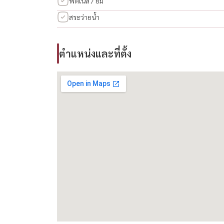
ฟิตเนส / ยิม
Dokmai, Prawet, Bangkok 10250
สระว่ายน้ำ
Nearby: Mega Bangna, Ramkhamhaeng University
Expressway
ตำแหน่งและที่ตั้ง
Minimum contract: 1 year
Deposit: 2 months
Advance payment: 1 month
Negotiable for long-term lease
---------------------------------------------------
L421 อินดี้ 2 บางนา – รามคำแหง 2
ให้เช่า — บ้านเดี่ยว 2 ชั้น
3 ห้องนอน | 3 ห้องน้ำ | พื้นที่ใช้สอย 122 ตร.ม.
อินดี้ 2 บางนา – รามคำแหง 2 (โซนถนนใหญ่)
ค่าเช่า: 53,000 บาท/เดือน (รวมค่าส่วนกลาง)