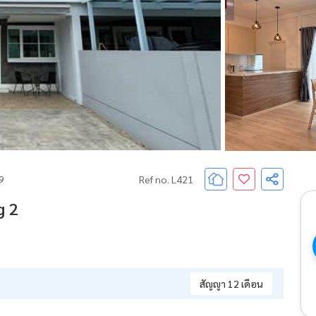
69
Ref no. L421
g 2
สัญญา 12 เดือน