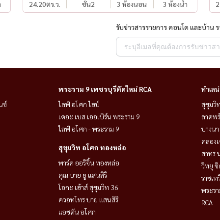
ำ
24.20
ตร.ว.
ชั้น2
3 ห้องนอน
3 ห้องน้ำ
2
รับข่าวสารรายการ คอนโด และบ้าน 
พระราม 9 เพชรบุรีตัดใหม่ RCA
ทำเลน
นซ์
ไลฟ์ อโศก ไฮป์
สุขุมว
เดอะ เบส เออเบิร์น พระราม 9
ลาดพร้
ไลฟ์ อโศก - พระราม 9
บางนา 
คลองเ
สุขุมวิท อโศก ทองหล่อ
สาทร น
พาร์ค ออริจิ้น ทองหล่อ
วิทยุ 
2、Concordian International School、Bangna-Trad 高速
คุณ บาย ยู แสนสิริ
ราชเท
โอกะ เฮ้าส์ สุขุมวิท 36
พระราม
ควอทโทร บาย แสนสิริ
RCA
แอชตัน อโศก