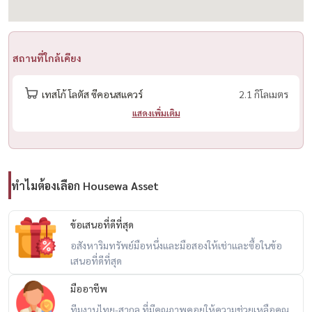
– 4 ห้องนอน / 3 ห้องน้ำ / 1 ห้องนั่งเล่น
– 2 ห้องครัว: ครัวไทยในร่มและต่อเติมพร้อมเตาแก๊สและเครื่องระบาย
อากาศ
สถานที่ใกล้เคียง
– สำนักงานที่บ้านต่อเติมพร้อมฐานรากเสาเข็ม
– ต่อเติมหลังคาโรงรถพร้อมฐานรากเสาเข็ม จอดรถได้ 2–3 คัน
เทสโก้ โลตัส ซีคอนสแควร์
2.1 กิโลเมตร
– กันสาดหน้าและหลังพร้อมฐานรากโครงสร้าง
แสดงเพิ่มเติม
– พร้อมเครื่องปรับอากาศ 6 เครื่อง เครื่องทำน้ำอุ่น 1 เครื่อง เตาแก๊ส 2
เครื่อง และเครื่องดูดควัน 2 เครื่อง
-------------------------------------------
帕塔纳卡恩城
ทำไมต้องเลือก Housewa Asset
出售 — 房屋（双层/独立式）
ข้อเสนอที่ดีที่สุด
4 间卧室 | 195 平方米 | 63.80 平方瓦
อสังหาริมทรัพย์มือหนึ่งและมือสองให้เช่าและซื้อในข้อ
位置：帕塔纳卡恩城
เสนอที่ดีที่สุด
价格：9,500,000 泰铢（🔥起价 1350 万泰铢 | 该项目最佳优惠！）
มืออาชีพ
ทีมงานไทย-สากล ที่มีคุณภาพคอยให้ความช่วยเหลือคุณ
主要特点