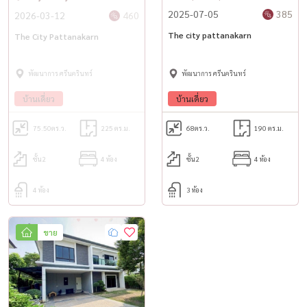
🌐 www.housewathailand.com
2025-07-05
385
2026-03-12
460
The city pattanakarn
The City Pattanakarn
#Hashtag SEO (TH + ENG)
#ขายบ้านพัฒนาการ #บ้านเดี่ยวพัฒนาการ #TheCityPattanakarn #ขาย
พัฒนาการ ศรีนครินทร์
พัฒนาการ ศรีนครินทร์
บ้านกรุงเทพ #บ้านใกล้รถไฟฟ้า #บ้านเดี่ยวกรุงเทพ #บ้านราคาดี #บ้าน
บ้านเดี่ยว
บ้านเดี่ยว
มือสองสภาพดี #HouseForSaleBangkok #DetachedHouseBangkok
#LuxuryHouseBangkok #BestDealHouse #PattanakarnHouse
75.50
ตร.ว.
225 ตร.ม.
68
ตร.ว.
190 ตร.ม.
#HousewaThailand
ชั้น2
4 ห้อง
ชั้น2
4 ห้อง
4 ห้อง
3 ห้อง
ขาย