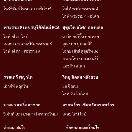
โฟร์ซีซั่นส์ ไพรเวท เรสซิเด้นซ์
โคโค่ พาร์ค พระราม 4
ไลฟ์ พระราม 4 - อโศก
พระราม 9 เพชรบุรีตัดใหม่ RCA
สุขุมวิท อโศก ทองหล่อ
ไลฟ์ อโศก ไฮป์
พาร์ค ออริจิ้น ทองหล่อ
เดอะ เบส เออเบิร์น พระราม 9
คุณ บาย ยู แสนสิริ
ไลฟ์ อโศก - พระราม 9
โอกะ เฮ้าส์ สุขุมวิท 36
ควอทโทร บาย แสนสิริ
แอชตัน อโศก
ราชเทวี พญาไท
วิทยุ ชิดลม หลังสวน
เอ็กซ์ที พญาไท
28 ชิดลม
ไลฟ์ วัน ไวร์เลส
บางนา แบริ่ง ลาซาล
ลาดพร้าว เซ็นทรัลลาดพร้าว
รีเจ้นท์ โฮม บางนา (โครงการใหม่)
เดอะ ไลน์ ไวบ์
ทำเลน่าสนใจ
ข้อตกลงและเงื่อนไข