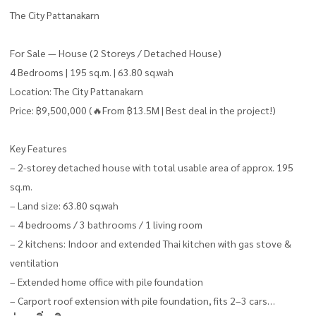
The City Pattanakarn
For Sale — House (2 Storeys / Detached House)
4 Bedrooms | 195 sq.m. | 63.80 sq.wah
Location: The City Pattanakarn
Price: ฿9,500,000 (🔥From ฿13.5M | Best deal in the project!)
Key Features
– 2-storey detached house with total usable area of approx. 195
sq.m.
– Land size: 63.80 sq.wah
– 4 bedrooms / 3 bathrooms / 1 living room
– 2 kitchens: Indoor and extended Thai kitchen with gas stove &
ventilation
– Extended home office with pile foundation
– Carport roof extension with pile foundation, fits 2–3 cars