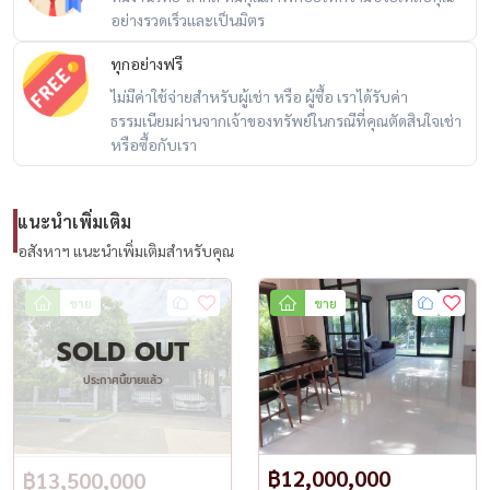
อย่างรวดเร็วและเป็นมิตร
– 双层独立式住宅，总使用面积约 195 平方米
– 土地面积：63.80 平方佤
ทุกอย่างฟรี
– 4 间卧室 / 3 间浴室 / 1 间客厅
ไม่มีค่าใช้จ่ายสำหรับผู้เช่า หรือ ผู้ซื้อ เราได้รับค่า
– 2 个厨房：室内厨房和扩展的泰式厨房，配备燃气灶和通风设备
ธรรมเนียมผ่านจากเจ้าของทรัพย์ในกรณีที่คุณตัดสินใจเช่า
หรือซื้อกับเรา
– 扩展的家庭办公室，带桩基
– 车棚屋顶扩展，带桩基，可容纳 2-3 辆车
– 前后遮阳篷，带结构基础
แนะนำเพิ่มเติม
– 配备 6 台空调、1 台热水器、2 个燃气灶和 2 个抽油烟机
อสังหาฯ แนะนำเพิ่มเติมสำหรับคุณ
🏡 已完全扩展，可立即入住
ขาย
ขาย
💰 低于市场价格 – 该项目中最便宜！
SOLD OUT
-----------------------------------------
ประกาศนี้ขายแล้ว
For private viewing:
📞 Call / WhatsApp:
098-147-4644
💬 LINE: @housewa
📧 Email:
sales@housewathailand.com
฿12,000,000
฿13,500,000