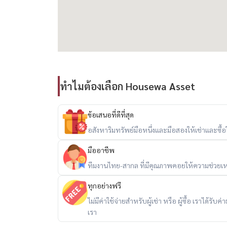
• เหมาะสำหรับครอบครัว มืออาชีพ และชาวต่างชาต
-----------------------------------------------
塞塔西里帕塔纳卡恩
出售 — 独立式双层住宅
4 间卧室 | 约 181 平方米 | 58.8 平方瓦
位置：塞塔西里帕塔纳卡恩
ทำไมต้องเลือก Housewa Asset
价格：13,000,000 泰铢
ข้อเสนอที่ดีที่สุด
主要特点：
อสังหาริมทรัพย์มือหนึ่งและมือสองให้เช่าและซื้อใน
• 双层独立式住宅，位于安静安全的社区
มืออาชีพ
• 4 间卧室，3 间浴室，2 个停车位
• 约 181 平方米的实用面积，占地 58.8 平方瓦
ทีมงานไทย-สากล ที่มีคุณภาพคอยให้ความช่วยเห
• 可立即入住
ทุกอย่างฟรี
• 交通便利，可通往高速公路和曼谷市中心
ไม่มีค่าใช้จ่ายสำหรับผู้เช่า หรือ ผู้ซื้อ เราได้ร
• 由泰国顶级开发商 Sansiri 开发
เรา