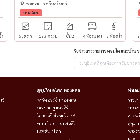
พัฒนาการ ศรีนครินทร์
บ้านเดี่ยว
้ำ
55
ตร.ว.
173 ตร.ม.
ชั้น2
4 ห้องนอน
3 ห้องน้ำ
7
รับข่าวสารรายการ คอนโด และบ้าน 
สุขุมวิท อโศก ทองหล่อ
ทำเลน
นซ์
พาร์ค ออริจิ้น ทองหล่อ
ราชเท
คุณ บาย ยู แสนสิริ
บางนา 
โอกะ เฮ้าส์ สุขุมวิท 36
ลาดพร้
ควอทโทร บาย แสนสิริ
สุขุมว
แอชตัน อโศก
พระราม
RCA