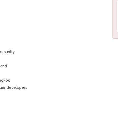
ommunity
land
angkok
tier developers