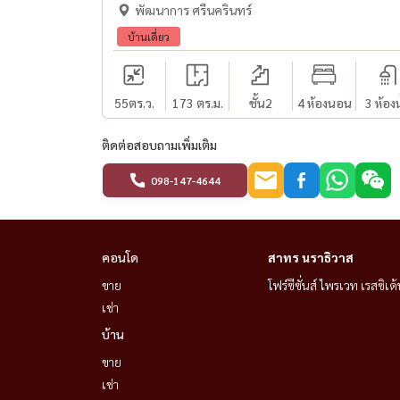
พัฒนาการ ศรีนครินทร์
บ้านเดี่ยว
55
ตร.ว.
173 ตร.ม.
ชั้น2
4 ห้องนอน
3 ห้องน
ติดต่อสอบถามเพิ่มเติม
098-147-4644
คอนโด
สาทร นราธิวาส
ขาย
โฟร์ซีซั่นส์ ไพรเวท เรสซิเด้
เช่า
บ้าน
ขาย
เช่า