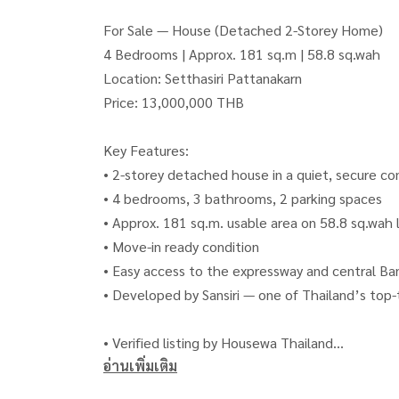
For Sale — House (Detached 2-Storey Home)
4 Bedrooms | Approx. 181 sq.m | 58.8 sq.wah
Location: Setthasiri Pattanakarn
Price: 13,000,000 THB
Key Features:
• 2-storey detached house in a quiet, secure c
• 4 bedrooms, 3 bathrooms, 2 parking spaces
• Approx. 181 sq.m. usable area on 58.8 sq.wah 
• Move-in ready condition
• Easy access to the expressway and central B
• Developed by Sansiri — one of Thailand’s top-
• Verified listing by Housewa Thailand
อ่านเพิ่มเติม
• Ideal for families, professionals, and expats
-------------------------------------