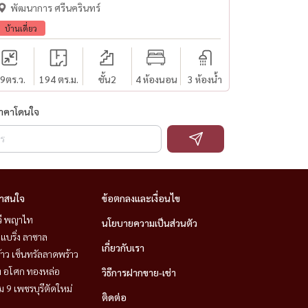
พัฒนาการ ศรีนครินทร์
บ้านเดี่ยว
9
ตร.ว.
194 ตร.ม.
ชั้น2
4 ห้องนอน
3 ห้องน้ำ
ราคาโดนใจ
่าสนใจ
ข้อตกลงและเงื่อนไข
วี พญาไท
นโยบายความเป็นส่วนตัว
แบริ่ง ลาซาล
เกี่ยวกับเรา
าว เซ็นทรัลลาดพร้าว
ิท อโศก ทองหล่อ
วิธีการฝากขาย-เช่า
 9 เพชรบุรีตัดใหม่
ติดต่อ