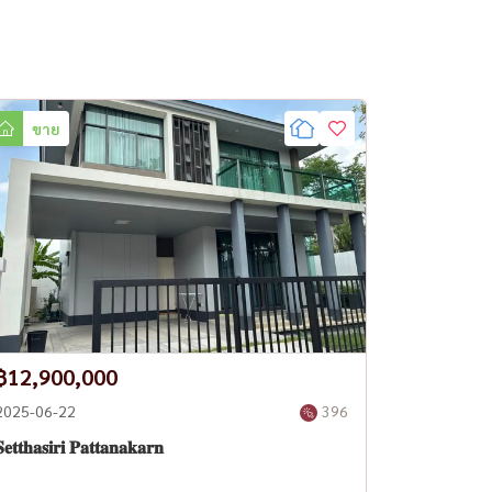
ขาย
฿12,900,000
2025-06-22
396
𝐞𝐭𝐭𝐡𝐚𝐬𝐢𝐫𝐢 𝐏𝐚𝐭𝐭𝐚𝐧𝐚𝐤𝐚𝐫𝐧