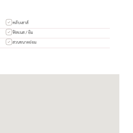
คลับเฮาส์
ฟิตเนส / ยิม
สวนขนาดย่อม
.ว
งประเทศไทย