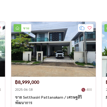
ขาย
n #SansiriHome #PattanakarnHouse
BuyHomeBangkok #FamilyHomeThailand
ewaThailand #บ้านเดี่ยวกรุงเทพ #บ้านเดี่ยวพัฒนาการ
ุงเทพ #บ้านเดี่ยวใกล้ทางด่วน #บ้านพร้อมอยู่
฿8,999,000
1
2025-06-18
400
ขาย Setthasiri Pattanakarn / เศรษฐสิริ

พัฒนาการ