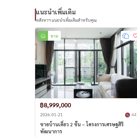
• 已通过 Housewa Thailand 认证。
แนะนำเพิ่มเติม
• 适合家庭、专业人士和外籍人士居住。
----------------------------------------------
อสังหาฯ แนะนำเพิ่มเติมสำหรับคุณ
📞 Call / WhatsApp:
098-147-4644
ขาย
💬 LINE: @housewa
📧 Email:
sales@housewathailand.com
🌐 Website: www.housewathailand.com
#HouseForSaleBangkok #SetthasiriPattanakar
#LuxuryHomeBangkok #BangkokRealEstate #
#HouseNearExpressway #BangkokProperty #Hous
#เศรษฐสิริพัฒนาการ #ขายบ้านกรุงเทพ #ซื้อบ้านกร
฿8,999,000
2026-01-21
44
ขายบ้านเดี่ยว 2 ชั้น – โครงการเศรษฐสิริ
พัฒนาการ