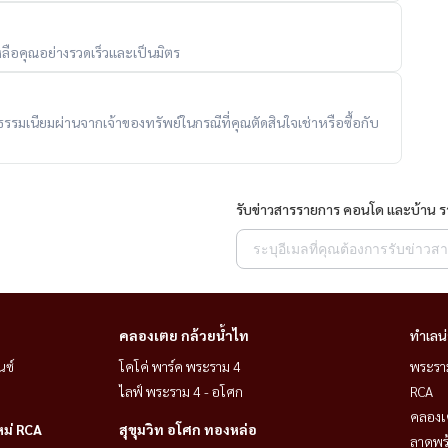
อโศก และ MRT อโศก
ลือคุณอย่างรวดเร็วและเป็นมิตร
ถ.เพชรบุรี และทางด่วนพระราม 5 / พระราม 9
ับค่าธรรมเนียมผ่านจากเจ้าของทรัพย์ในกรณีที่คุณตัดสินใจเช่าหรือซื้อกับ
รับข่าวสารรายการ คอนโด และบ้าน 
คลองเตย กล้วยน้ำไท
ทำเลน
นซ์
โคโค่ พาร์ค พระราม 4
พระราม
个用餐区
ไลฟ์ พระราม 4 - อโศก
RCA
คลองเ
หม่ RCA
สุขุมวิท อโศก ทองหล่อ
ลาดพร้