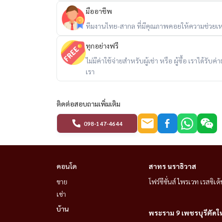
• บริการรถตุ๊กตุ๊กรับส่งฟรีไปยัง BTS พร้อมพงษ์, 
มืออาชีพ
• เดิน 7 นาทีถึงเอ็มควอเทียร์และเอ็มโพเรียม
ทีมงานไทย-สากล ที่มีคุณภาพคอยให้ความช่วยเห
• เดินทางสะดวกไปยังสุขุมวิท, อโศก, พร้อมพงษ์, 
• ชุมชนเงียบสงบและปลอดภัย
ทุกอย่างฟรี
• เหมาะสำหรับชาวต่างชาติ ผู้บริหาร และครอบครัว
ไม่มีค่าใช้จ่ายสำหรับผู้เช่า หรือ ผู้ซื้อ เราได้ร
---------------------------------------------------
เรา
Prime Mansion Sukhumvit 31
ติดต่อสอบถามเพิ่มเติม
出租 — 公寓（低层）| 2 卧室，118 平方米
位置：曼谷素坤逸31号Prime Mansion
098-147-4644
租金：58,000泰铢/月
主要特点：
คอนโด
สาทร นราธิวาส
• 家具齐全，可立即入住
ขาย
โฟร์ซีซั่นส์ ไพรเวท เรสซิเด้
• 2间卧室，2间浴室，1间厨房，1间客厅，1
เช่า
• 私人停车位
บ้าน
พระราม 9 เพชรบุรีตัดใ
• 包含洗衣机和烘干机