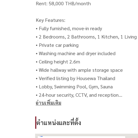
Rent: 58,000 THB/month
Key Features:
• Fully furnished, move-in ready
• 2 Bedrooms, 2 Bathrooms, 1 Kitchen, 1 Living
• Private car parking
• Washing machine and dryer included
• Ceiling height 2.6m
• Wide hallway with ample storage space
• Verified listing by Housewa Thailand
• Lobby, Swimming Pool, Gym, Sauna
• 24-hour security, CCTV, and reception
อ่านเพิ่มเติม
• Complimentary Tuk Tuk shuttle to BTS Phro
• 7-minute walk to EmQuartier & Emporium
• Easy access to Sukhumvit, Asoke, Phrom Phon
ตำแหน่งและที่ตั้ง
• Quiet and secure neighborhood
• Ideal for Expats, Executives, and Families