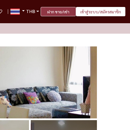
THB
ฝาก ขาย/เช่า
เข้าสู่ระบบ/สมัครสมาชิก