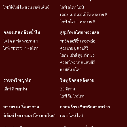
โฟร์ซีซั่นส์ ไพรเวท เรสซิเด้นซ์
ไลฟ์ อโศก ไฮป์
เดอะ เบส เออเบิร์น พระราม 9
ไลฟ์ อโศก - พระราม 9
คลองเตย กล้วยน้ำไท
สุขุมวิท อโศก ทองหล่อ
โคโค่ พาร์ค พระราม 4
พาร์ค ออริจิ้น ทองหล่อ
ไลฟ์ พระราม 4 - อโศก
คุณ บาย ยู แสนสิริ
โอกะ เฮ้าส์ สุขุมวิท 36
ควอทโทร บาย แสนสิริ
แอชตัน อโศก
ราชเทวี พญาไท
วิทยุ ชิดลม หลังสวน
เอ็กซ์ที พญาไท
28 ชิดลม
ไลฟ์ วัน ไวร์เลส
บางนา แบริ่ง ลาซาล
ลาดพร้าว เซ็นทรัลลาดพร้าว
รีเจ้นท์ โฮม บางนา (โครงการใหม่)
เดอะ ไลน์ ไวบ์