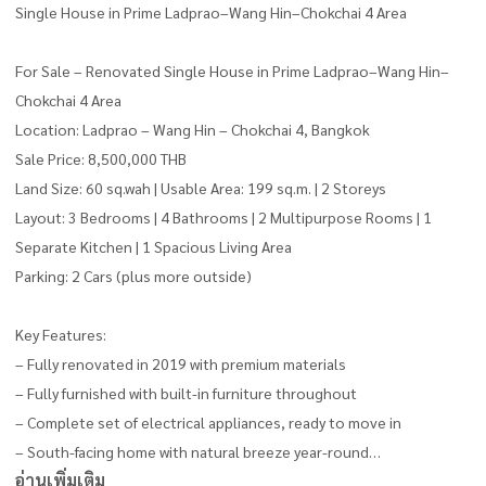
Single House in Prime Ladprao–Wang Hin–Chokchai 4 Area
For Sale – Renovated Single House in Prime Ladprao–Wang Hin–
Chokchai 4 Area
Location: Ladprao – Wang Hin – Chokchai 4, Bangkok
Sale Price: 8,500,000 THB
Land Size: 60 sq.wah | Usable Area: 199 sq.m. | 2 Storeys
Layout: 3 Bedrooms | 4 Bathrooms | 2 Multipurpose Rooms | 1
Separate Kitchen | 1 Spacious Living Area
Parking: 2 Cars (plus more outside)
Key Features:
– Fully renovated in 2019 with premium materials
– Fully furnished with built-in furniture throughout
– Complete set of electrical appliances, ready to move in
– South-facing home with natural breeze year-round
อ่านเพิ่มเติม
– Elevated house (above street level) – no flood risk