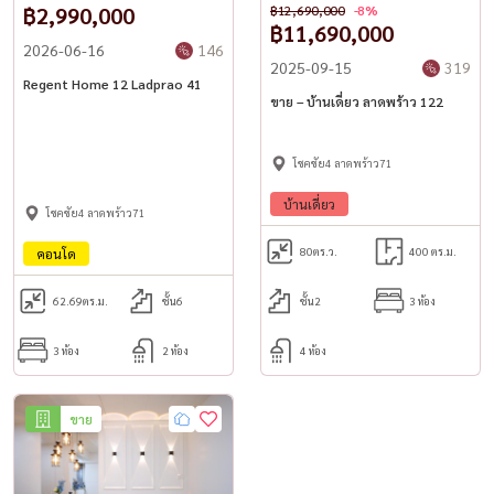
฿2,990,000
฿12,690,000
-8%
– เข้าออกได้หลายเส้นทาง การจราจรคล่องตัว
฿11,690,000
– พื้นที่ใกล้เคียงเงียบสงบ ปลอดภัย พร้อมการใช้ชีวิตในเมืองที่ยอดเยี่ยม
2026-06-16
146
2025-09-15
319
--------------------------------------------------------------
Regent Home 12 Ladprao 41
ขาย – บ้านเดี่ยว ลาดพร้าว 122
สนใจนัดชม / For private viewing / 预约看房
โชคชัย4 ลาดพร้าว71
Call / WhatsApp:
+66 (0)98-147-4644
LINE: @housewa
บ้านเดี่ยว
โชคชัย4 ลาดพร้าว71
Email:
Namthip@housewathailand.com
80
ตร.ว.
400 ตร.ม.
คอนโด
Website: www.housewathailand.com
Facebook: Housewa Asset
62.69
ตร.ม.
ชั้น6
ชั้น2
3 ห้อง
#ขายบ้านลาดพร้าว #บ้านรีโนเวทใหม่ #บ้านพร้อมอยู่ #บ้านใกล้เลียบ
3 ห้อง
2 ห้อง
4 ห้อง
ทางด่วน #บ้านโชคชัย4 #บ้านวังหิน #LadpraoHouseForSale
#LuxuryHomeBangkok #RenovatedHomeBangkok
ขาย
#HousewaThailand #บ้านเฟอร์ครบ #บ้านหันทิศใต้ #บ้านโปร่งโล่ง
#RealEstateBangkok #บ้านสองชั้น #บ้านย่านลาดพร้าว