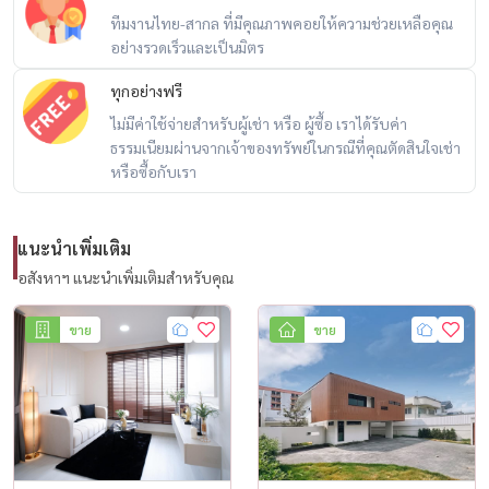
รูปแบบ: 3 ห้องนอน | 4 ห้องน้ำ | 2 ห้องอเนกประสงค์ | 1 ห้องครัวแยก | 1
ทีมงานไทย-สากล ที่มีคุณภาพคอยให้ความช่วยเหลือคุณ
ห้องนั่งเล่นกว้างขวาง
อย่างรวดเร็วและเป็นมิตร
ที่จอดรถ: 2 คัน (และที่จอดรถภายนอกเพิ่มเติม)
ทุกอย่างฟรี
ไม่มีค่าใช้จ่ายสำหรับผู้เช่า หรือ ผู้ซื้อ เราได้รับค่า
คุณสมบัติหลัก:
ธรรมเนียมผ่านจากเจ้าของทรัพย์ในกรณีที่คุณตัดสินใจเช่า
– ปรับปรุงใหม่ทั้งหมดในปี 2562 ด้วยวัสดุคุณภาพเยี่ยม
หรือซื้อกับเรา
– ตกแต่งเฟอร์นิเจอร์บิวท์อินทั้งหลัง
– เครื่องใช้ไฟฟ้าครบชุด พร้อมเข้าอยู่
– บ้านหันหน้าไปทางทิศใต้ มีลมธรรมชาติพัดผ่านตลอดทั้งปี
แนะนำเพิ่มเติม
– บ้านยกพื้น (เหนือระดับถนน) – ไม่มีความเสี่ยงต่อน้ำท่วม
อสังหาฯ แนะนำเพิ่มเติมสำหรับคุณ
– สภาพแวดล้อมเงียบสงบและเป็นส่วนตัว
– ยืนยันรายการโดย Housewa Thailand
ขาย
ขาย
– เหมาะสำหรับครอบครัวหรือมืออาชีพที่มองหาความสะดวกสบายในเมือง
สิ่งอำนวยความสะดวกใกล้เคียง:
– ใกล้ทางด่วน ถนนสุคนธสวัสดิ์ ถนนประเสริฐมนูกิจ – อีสต์วิลล์, แฟชั่นไอส์
แลนด์, ซีดีซี และห้างสรรพสินค้าไลฟ์สไตล์ชั้นนำ