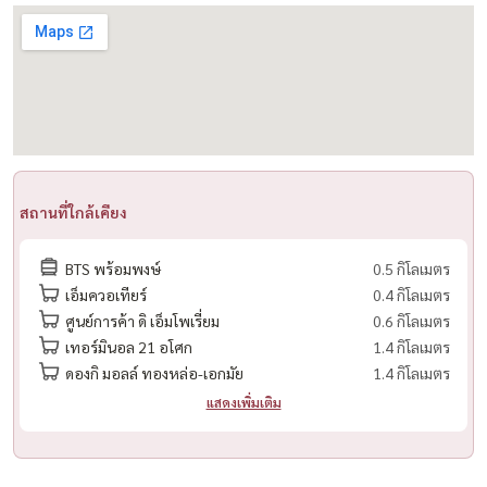
– Ideal for expats, executives, and families
– Rental: THB 73,000/month (Special Offer!)
____________________________________________
𝐋348 出租 — 160 平米服务式公寓，2卧室
Piyathip Place，素坤逸39巷
– 面积：160 平米 | 第5层
สถานที่ใกล้เคียง
– 2卧室 | 2浴室 | 保姆房
– 精装修，全套家具，可拎包入住
BTS พร้อมพงษ์
0.5 กิโลเมตร
– 明亮宽敞的客厅，独立厨房与餐区
เอ็มควอเทียร์
0.4 กิโลเมตร
– 安静安全社区，适合家庭与外籍高管
ศูนย์การค้า ดิ เอ็มโพเรี่ยม
0.6 กิโลเมตร
– 步行至Phrom Phong站、国际学校、EM商圈
เทอร์มินอล 21 อโศก
1.4 กิโลเมตร
– 租金仅 73,000泰铢/月（特价优惠！）
ดองกิ มอลล์ ทองหล่อ-เอกมัย
1.4 กิโลเมตร
____________________________________________
แสดงเพิ่มเติม
สนใจนัดชม / For private viewing / 预约看房
Call / WhatsApp:
+66 (0)98-147-4644