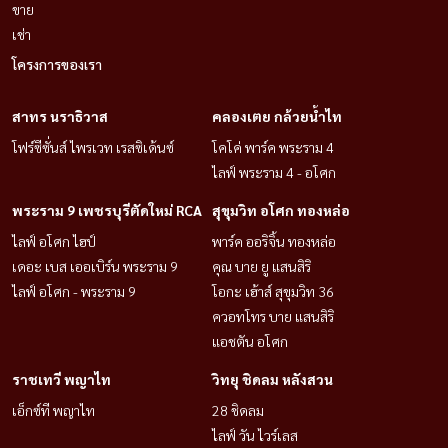
ขาย
เช่า
โครงการของเรา
สาทร นราธิวาส
คลองเตย กล้วยน้ำไท
โฟร์ซีซั่นส์ ไพรเวท เรสซิเด้นซ์
โคโค่ พาร์ค พระราม 4
ไลฟ์ พระราม 4 - อโศก
พระราม 9 เพชรบุรีตัดใหม่ RCA
สุขุมวิท อโศก ทองหล่อ
ไลฟ์ อโศก ไฮป์
พาร์ค ออริจิ้น ทองหล่อ
เดอะ เบส เออเบิร์น พระราม 9
คุณ บาย ยู แสนสิริ
ไลฟ์ อโศก - พระราม 9
โอกะ เฮ้าส์ สุขุมวิท 36
ควอทโทร บาย แสนสิริ
แอชตัน อโศก
ราชเทวี พญาไท
วิทยุ ชิดลม หลังสวน
เอ็กซ์ที พญาไท
28 ชิดลม
ไลฟ์ วัน ไวร์เลส