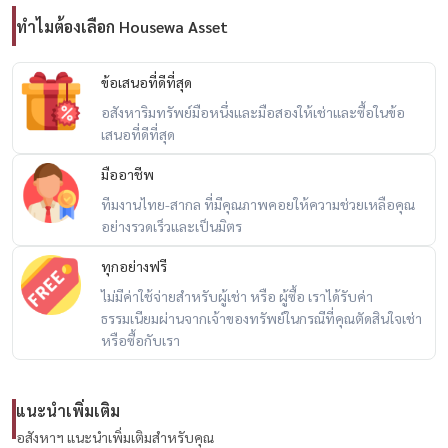
LINE: @housewa
ทำไมต้องเลือก Housewa Asset
Email:
Namthip@housewathailand.com
Website: www.housewathailand.com
ข้อเสนอที่ดีที่สุด
Facebook: Housewa Asset
อสังหาริมทรัพย์มือหนึ่งและมือสองให้เช่าและซื้อในข้อ
เสนอที่ดีที่สุด
#HousewaThailand #ServiceApartmentBangkok #Sukhumvit39
มืออาชีพ
#PiyathipPlace #LuxuryRentalBKK #租房曼谷 #素坤逸出租
ทีมงานไทย-สากล ที่มีคุณภาพคอยให้ความช่วยเหลือคุณ
อย่างรวดเร็วและเป็นมิตร
ทุกอย่างฟรี
ไม่มีค่าใช้จ่ายสำหรับผู้เช่า หรือ ผู้ซื้อ เราได้รับค่า
ธรรมเนียมผ่านจากเจ้าของทรัพย์ในกรณีที่คุณตัดสินใจเช่า
หรือซื้อกับเรา
แนะนำเพิ่มเติม
อสังหาฯ แนะนำเพิ่มเติมสำหรับคุณ