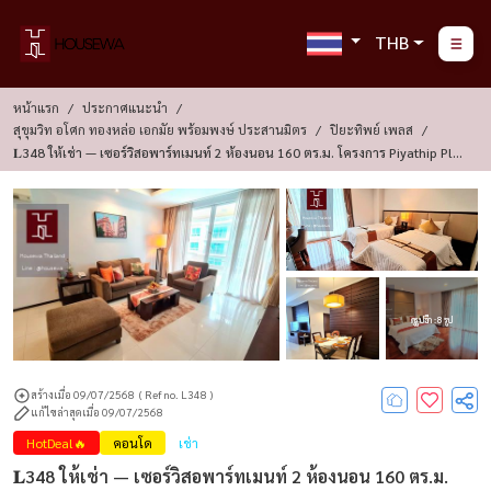
THB
หน้าแรก
ประกาศแนะนำ
สุขุมวิท อโศก ทองหล่อ เอกมัย พร้อมพงษ์ ประสานมิตร
ปิยะทิพย์ เพลส
𝐋348 ให้เช่า — เซอร์วิสอพาร์ทเมนท์ 2 ห้องนอน 160 ตร.ม. โครงการ Piyathip Plac
E, สุขุมวิท 39
ดูรูปอีก : 8 รูป
สร้างเมื่อ 09/07/2568
( Ref no. L348 )
แก้ไขล่าสุดเมื่อ 09/07/2568
HotDeal🔥
คอนโด
เช่า
𝐋348 ให้เช่า — เซอร์วิสอพาร์ทเมนท์ 2 ห้องนอน 160 ตร.ม.