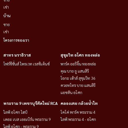
เช่า
บ้าน
ขาย
เช่า
โครงการของเรา
สาทร นราธิวาส
สุขุมวิท อโศก ทองหล่อ
โฟร์ซีซั่นส์ ไพรเวท เรสซิเด้นซ์
พาร์ค ออริจิ้น ทองหล่อ
คุณ บาย ยู แสนสิริ
โอกะ เฮ้าส์ สุขุมวิท 36
ควอทโทร บาย แสนสิริ
แอชตัน อโศก
พระราม 9 เพชรบุรีตัดใหม่ RCA
คลองเตย กล้วยน้ำไท
ไลฟ์ อโศก ไฮป์
โคโค่ พาร์ค พระราม 4
เดอะ เบส เออเบิร์น พระราม 9
ไลฟ์ พระราม 4 - อโศก
ไลฟ์ อโศก - พระราม 9