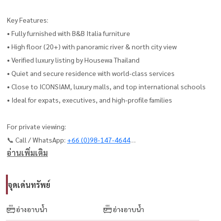
Key Features:
• Fully furnished with B&B Italia furniture
• High floor (20+) with panoramic river & north city view
• Verified luxury listing by Housewa Thailand
• Quiet and secure residence with world-class services
• Close to ICONSIAM, luxury malls, and top international schools
• Ideal for expats, executives, and high-profile families
For private viewing:
📞 Call / WhatsApp:
+66 (0)98-147-4644
อ่านเพิ่มเติม
💬 LINE: @housewa
📧 Email:
sales@housewathailand.com
🌐 www.housewathailand.com
จุดเด่นทรัพย์
#FourSeasonsPrivateResidences #LuxuryCondoBangkok
อ่างอาบน้ำ
อ่างอาบน้ำ
#CondoForRentBangkok #BangkokLuxuryLiving #RiversideCondo