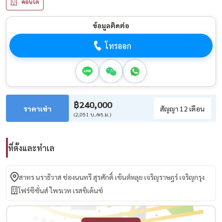
คอนโด
ข้อมูลติดต่อ
โทรออก
฿240,000
ราคาเช่า
สัญญา 12 เดือน
(2,051 บ./ตร.ม.)
ที่ตั้งและทำเล
สาทร นราธิวาส ช่องนนทรี สุรศักดิ์ เซ้นต์หลุย เจริญราษฎร์ เจริญกรุง
โฟร์ซีซั่นส์ ไพรเวท เรสซิเด้นซ์