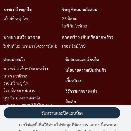
ราชเทวี พญาไท
วิทยุ ชิดลม หลังสวน
เอ็กซ์ที พญาไท
28 ชิดลม
ไลฟ์ วัน ไวร์เลส
บางนา แบริ่ง ลาซาล
ลาดพร้าว เซ็นทรัลลาดพร้าว
รีเจ้นท์ โฮม บางนา (โครงการใหม่)
เดอะ ไลน์ ไวบ์
ทำเลน่าสนใจ
ข้อตกลงและเงื่อนไข
ลาดพร้าว เซ็นทรัลลาดพร้าว
นโยบายความเป็นส่วนตัว
สาทร นราธิวาส
เกี่ยวกับเรา
ราชเทวี พญาไท
วิทยุ ชิดลม หลังสวน
วิธีการฝากขาย-เช่า
สุขุมวิท อโศก ทองหล่อ
ติดต่อ
พระราม 9 เพชรบุรีตัดใหม่ RCA
คลองเตย กล้วยน้ำไท
รับทราบและปิดแถบนี้ลง
บางนา แบริ่ง ลาซาล
เราใช้คุกกี้เพื่อให้ท่านได้ข้อมูลที่ต้องการ แสดงเนื้อหาและ