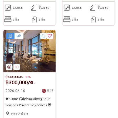
130
ตร.ม.
ชั้น21-50
120
ตร.ม.
ชั้น21-50
1 ห้อง
1 ห้อง
2 ห้อง
3 ห้อง
เช่า
฿330,000/ด.
-9%
฿300,000/ด.
2026-06-16
547
🌟 ประกาศให้เช่าคอนโดหรู Four
Seasons Private Residences 🌟
สาทร นราธิวาส