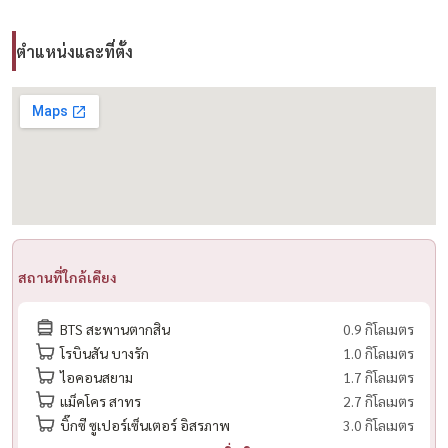
#B&BItalia #ICONSIAM #BangkokRealEstate #HousewaThailand
ตำแหน่งและที่ตั้ง
สถานที่ใกล้เคียง
BTS สะพานตากสิน
0.9 กิโลเมตร
โรบินสัน บางรัก
1.0 กิโลเมตร
ไอคอนสยาม
1.7 กิโลเมตร
แม็คโคร สาทร
2.7 กิโลเมตร
บิ๊กซี ซูเปอร์เซ็นเตอร์ อิสรภาพ
3.0 กิโลเมตร