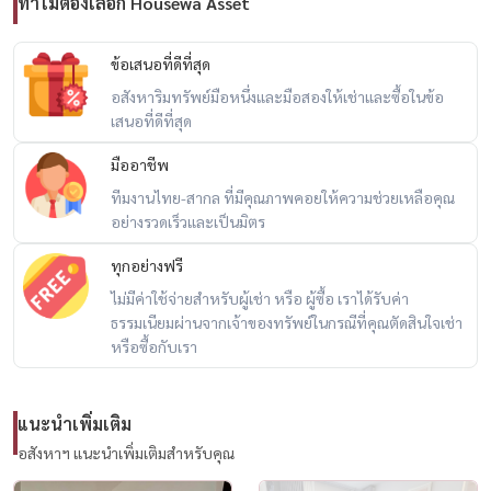
ทำไมต้องเลือก Housewa Asset
• 专属车位 2 个
• 公共设施：泳池、按摩浴缸、桑拿
ข้อเสนอที่ดีที่สุด
• 提供接驳车至 BTS Phrom Phong 和 Thong Lo
อสังหาริมทรัพย์มือหนึ่งและมือสองให้เช่าและซื้อในข้อ
• Housewa Thailand 官方房源认证
เสนอที่ดีที่สุด
• 环境安静，治安良好
มืออาชีพ
• 靠近 BTS、国际学校、Samitivej 医院
ทีมงานไทย-สากล ที่มีคุณภาพคอยให้ความช่วยเหลือคุณ
• 适合外籍人士、高管或家庭居住
อย่างรวดเร็วและเป็นมิตร
ทุกอย่างฟรี
-------------------------------------------------------
สนใจนัดชม / For private viewing / 预约看房
ไม่มีค่าใช้จ่ายสำหรับผู้เช่า หรือ ผู้ซื้อ เราได้รับค่า
ธรรมเนียมผ่านจากเจ้าของทรัพย์ในกรณีที่คุณตัดสินใจเช่า
Call / WhatsApp:
+66 (0)98-147-4644
หรือซื้อกับเรา
LINE: @housewa
Email:
Namthip@housewathailand.com
Website: www.housewathailand.com
แนะนำเพิ่มเติม
Facebook: Housewa Asset
อสังหาฯ แนะนำเพิ่มเติมสำหรับคุณ