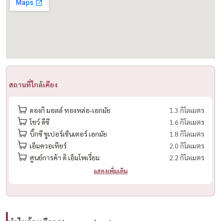
• เหมาะสำหรับชาวต่างชาติ ผู้บริหาร และครอบครัว
----------------------------------------------------
出租 — Chapter Thonglor 25 高层公寓
🛏 2 卧室 | 🛁 2 浴室 | 📐 58 平方米
🏙 第 5 层 | 泳池景观
📍通罗 25，素坤逸
สถานที่ใกล้เคียง
💰 月租：43,000 泰铢
ดองกิ มอลล์ ทองหล่อ-เอกมัย
1.3 กิโลเมตร
📆 合同期：12 个月起
โชว์ ดีซี
1.6 กิโลเมตร
บิ๊กซี ซูเปอร์เซ็นเตอร์ เอกมัย
1.8 กิโลเมตร
房源亮点：
เอ็มควอเทียร์
2.0 กิโลเมตร
• 免费 Wi-Fi
ศูนย์การค้า ดิ เอ็มโพเรี่ยม
2.2 กิโลเมตร
• 家具齐全，可拎包入住
แสดงเพิ่มเติม
• 封闭式厨房，带推拉隔断
• 特大衣柜+梳妆台
• 主卫配浴缸与独立淋浴
• 3 台空调