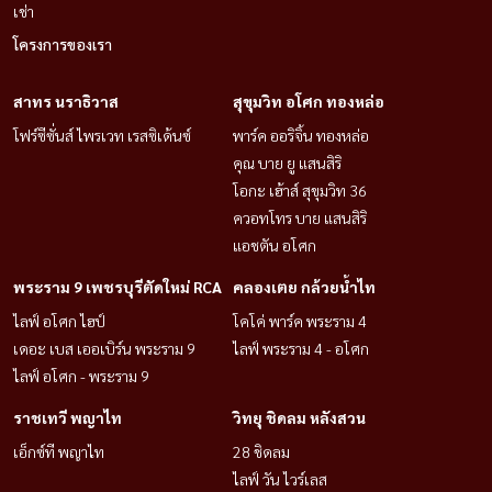
เช่า
โครงการของเรา
สาทร นราธิวาส
สุขุมวิท อโศก ทองหล่อ
โฟร์ซีซั่นส์ ไพรเวท เรสซิเด้นซ์
พาร์ค ออริจิ้น ทองหล่อ
คุณ บาย ยู แสนสิริ
โอกะ เฮ้าส์ สุขุมวิท 36
ควอทโทร บาย แสนสิริ
แอชตัน อโศก
พระราม 9 เพชรบุรีตัดใหม่ RCA
คลองเตย กล้วยน้ำไท
ไลฟ์ อโศก ไฮป์
โคโค่ พาร์ค พระราม 4
เดอะ เบส เออเบิร์น พระราม 9
ไลฟ์ พระราม 4 - อโศก
ไลฟ์ อโศก - พระราม 9
ราชเทวี พญาไท
วิทยุ ชิดลม หลังสวน
เอ็กซ์ที พญาไท
28 ชิดลม
ไลฟ์ วัน ไวร์เลส