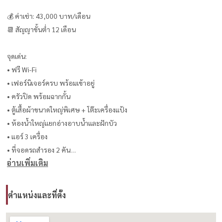
💰 ค่าเช่า: 43,000 บาท/เดือน
📆 สัญญาขั้นต่ำ 12 เดือน
จุดเด่น:
• ฟรี Wi-Fi
• เฟอร์นิเจอร์ครบ พร้อมเข้าอยู่
• ครัวปิด พร้อมฉากกั้น
• ตู้เสื้อผ้าขนาดใหญ่พิเศษ + โต๊ะเครื่องแป้ง
• ห้องน้ำใหญ่แยกอ่างอาบน้ำและฝักบัว
• แอร์ 3 เครื่อง
• ที่จอดรถสำรอง 2 คัน
อ่านเพิ่มเติม
• ส่วนกลาง: สระว่ายน้ำ / จากุซซี่ / ซาวน่า
• มีรถรับส่ง BTS พร้อมพงษ์ และทองหล่อ
• Verified Listing โดย Housewa Thailand
ตำแหน่งและที่ตั้ง
• ทำเลเงียบสงบ ปลอดภัย
• ใกล้ BTS, โรงพยาบาลสมิติเวช และโรงเรียนนานาชาติ