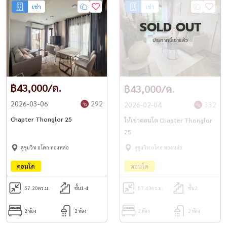
#Hashtag :
เช่า
เช่า
#ChapterThonglor25 #คอนโดทองหล่อ #CondoThonglor
SOLD OUT
#LuxuryCondoBangkok
ประกาศนี้เช่าแล้ว
#คอนโดให้เช่า #CondoForRentBangkok #คอนโดสุขุมวิท
#ThonglorLiving
#BTSThongLo #PhromPhong #HousewaThailand #曼谷出租公寓 #
฿43,000/ด.
฿43,000/ด.
通罗公寓 #泰国租房
#คอนโดวิวสระว่ายน้ำ #PoolViewCondo #BangkokRental #高端公寓
2026-03-06
292
2026-02-04
332
出租 #BangkokLuxuryLiving
Chapter Thonglor 25
ให้เช่าคอนโด Chapter Thonglor
25
สุขุมวิท อโศก ทองหล่อ
สุขุมวิท อโศก ทองหล่อ
คอนโด
คอนโด
57.20
ตร.ม.
ชั้น1-4
57.43
ตร.ม.
ชั้น2
2 ห้อง
2 ห้อง
2 ห้อง
2 ห้อง