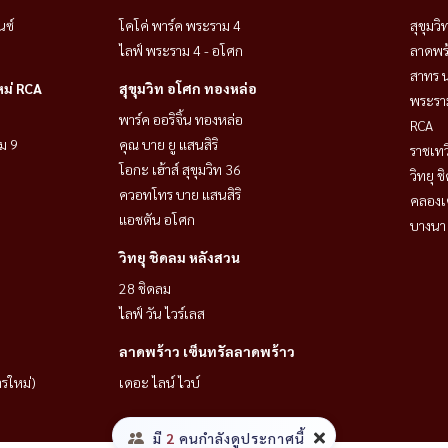
นซ์
โคโค่ พาร์ค พระราม 4
สุขุมว
ไลฟ์ พระราม 4 - อโศก
ลาดพร้
สาทร น
หม่ RCA
สุขุมวิท อโศก ทองหล่อ
พระราม
พาร์ค ออริจิ้น ทองหล่อ
RCA
ม 9
คุณ บาย ยู แสนสิริ
ราชเท
โอกะ เฮ้าส์ สุขุมวิท 36
วิทยุ 
ควอทโทร บาย แสนสิริ
คลองเ
แอชตัน อโศก
บางนา 
วิทยุ ชิดลม หลังสวน
28 ชิดลม
ไลฟ์ วัน ไวร์เลส
ลาดพร้าว เซ็นทรัลลาดพร้าว
ารใหม่)
เดอะ ไลน์ ไวบ์
มี
2
คนกำลังดูประกาศนี้