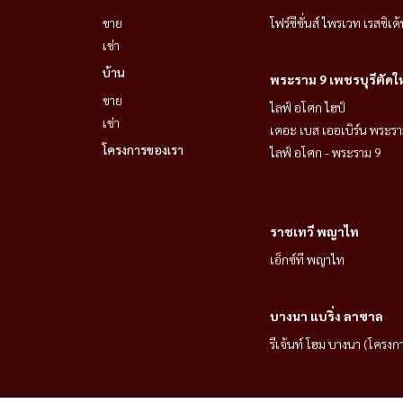
ขาย
โฟร์ซีซั่นส์ ไพรเวท เรสซิเด้
เช่า
บ้าน
พระราม 9 เพชรบุรีตัดใ
ขาย
ไลฟ์ อโศก ไฮป์
เช่า
เดอะ เบส เออเบิร์น พระรา
โครงการของเรา
ไลฟ์ อโศก - พระราม 9
ราชเทวี พญาไท
เอ็กซ์ที พญาไท
บางนา แบริ่ง ลาซาล
รีเจ้นท์ โฮม บางนา (โครงก