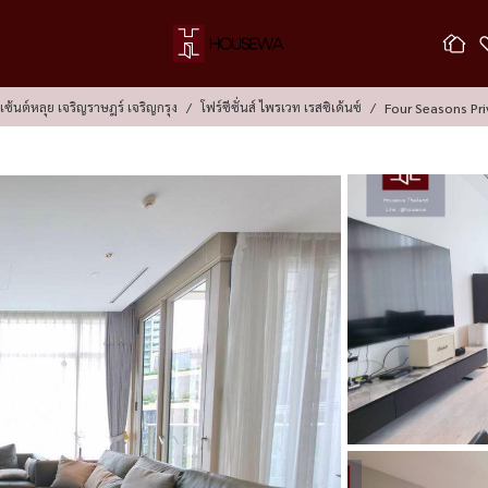
 เซ้นต์หลุย เจริญราษฎร์ เจริญกรุง
โฟร์ซีซั่นส์ ไพรเวท เรสซิเด้นซ์
Four Seasons Pri