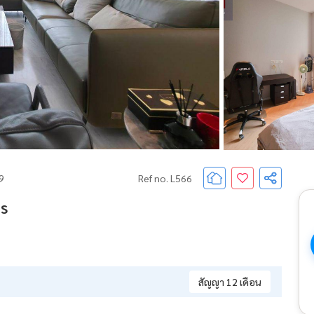
69
Ref no. L566
s
สัญญา 12 เดือน