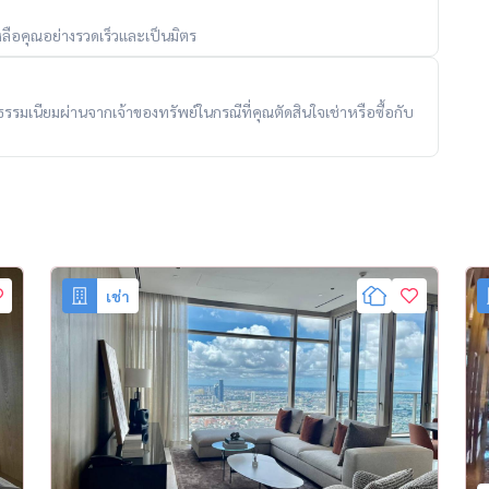
ลือคุณอย่างรวดเร็วและเป็นมิตร
ับค่าธรรมเนียมผ่านจากเจ้าของทรัพย์ในกรณีที่คุณตัดสินใจเช่าหรือซื้อกับ
เช่า
Residences #BangkokLuxuryLiving #HousewaThailand