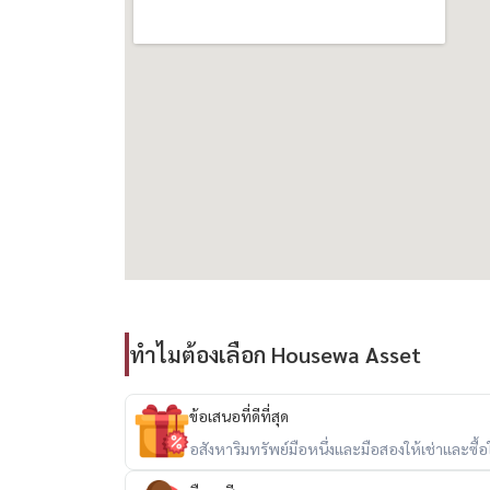
– Fully furnished, brand-new elegant design
– Spacious layout with 2 bedrooms & 3 bathro
– World-class facilities: infinity pool, fitness, lo
– Prime location near ICONSIAM, Sathorn & CB
出租 – 全新单位（8楼）
– 使用面积 120 平方米
– 2 卧室 3 浴室
– 租金：每月 180,000 泰铢
✨ 亮点：
ทำไมต้องเลือก Housewa Asset
– 豪华公寓，湄南河畔黄金地段
– 全新装修，家具齐全，拎包入住
ข้อเสนอที่ดีที่สุด
– 宽敞格局，2 卧室 3 浴室
อสังหาริมทรัพย์มือหนึ่งและมือสองให้เช่าและซื้อใน
– 世界级设施：无边泳池、健身房、会所、礼