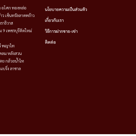
ิท อโศก ทองหล่อ
นโยบายความเป็นส่วนตัว
าว เซ็นทรัลลาดพร้าว
เกี่ยวกับเรา
ราธิวาส
 9 เพชรบุรีตัดใหม่
วิธีการฝากขาย-เช่า
ติดต่อ
วี พญาไท
ชิดลม หลังสวน
ตย กล้วยน้ำไท
แบริ่ง ลาซาล