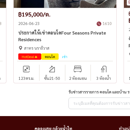
฿195,000/ด.
8
2026-06-23
1610
ประกาศให้เช่าคอนโดFour Seasons Private
Residences
สาทร นราธิวาส
HotDeal🔥
คอนโด
เช่า
ำ
123
ตร.ม.
ชั้น21-50
2 ห้องนอน
3 ห้องน้ำ
รับข่าวสารรายการ คอนโด และบ้าน 
คลองเตย กล้วยน้ำไท
ทำเลน