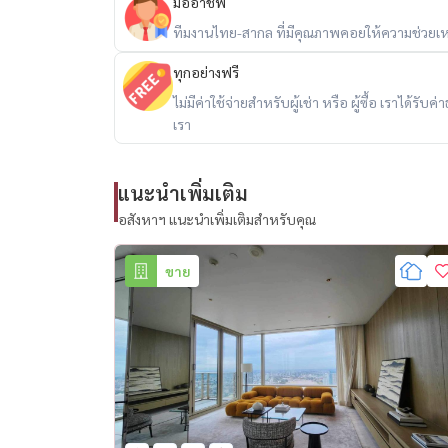
– 黄金地段，近 ICONSIAM、沙吞和 CBD
มืออาชีพ
ทีมงานไทย-สากล ที่มีคุณภาพคอยให้ความช่วยเห
📩 สนใจนัดชม / For private viewing / 预约看房
ทุกอย่างฟรี
Call / WhatsApp:
+66 (0)98-147-4644
ไม่มีค่าใช้จ่ายสำหรับผู้เช่า หรือ ผู้ซื้อ เราได้ร
LINE: @housewa
เรา
Email:
Namthip@housewathailand.com
แนะนำเพิ่มเติม
Website: www.housewathailand.com
อสังหาฯ แนะนำเพิ่มเติมสำหรับคุณ
Facebook: Housewa Asset
ขาย
#Housewa #LuxuryCondo #FourSeasonsPrivate