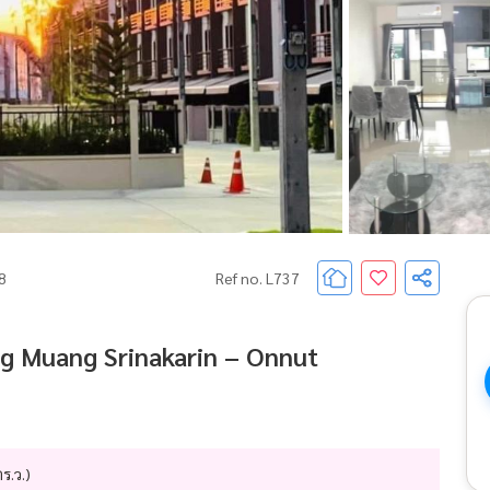
68
Ref no. L737
ng Muang Srinakarin – Onnut
ร.ว.)