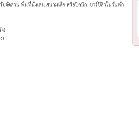
จัดสวน พื้นที่นั่งเล่น สนามเด็ก หรือปิกนิก–บาร์บีคิวในวันพัก
่ง)
ง)