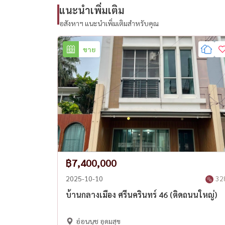
แนะนำเพิ่มเติม
------------------------------------------
อสังหาฯ แนะนำเพิ่มเติมสำหรับคุณ
ขาย
สนใจนัดชม / For private viewing / 预约看房
Call / WhatsApp:
+66 (0)98-147-4644
LINE: @housewa
Email:
Namthip@housewathailand.com
Website: www.housewathailand.com
Facebook: Housewa Asset
฿7,400,000
#HousewaThailand #HousewaAsset #Townhom
2025-10-10
32
#SrinakarinOnnut #BangnaProperty #LuxuryT
บ้านกลางเมือง ศรีนครินทร์ 46 (ติดถนนใหญ่)
#RealEstateThailand
อ่อนนุช อุดมสุข