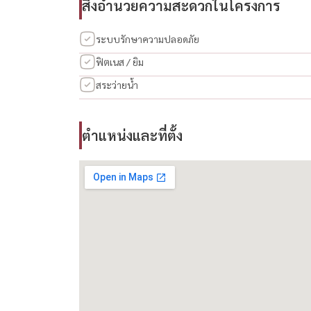
สิ่งอำนวยความสะดวกในโครงการ
– แอร์ 4 เครื่อง (ทุกห้อง)
– เตียง + ตู้เสื้อผ้า + โต๊ะเครื่องแป้ง 3 ชุด
ระบบรักษาความปลอดภัย
– เครื่องทำน้ำอุ่น 2 เครื่อง
ฟิตเนส / ยิม
– เครื่องซักผ้า
สระว่ายน้ำ
– กันสาดหลังบ้านและข้างบ้าน
– มุ้งลวดทุกจุด
– ปูพื้นทางเดินและหญ้าเทียมรอบบ้าน
ตำแหน่งและที่ตั้ง
🏡 สิ่งอำนวยความสะดวกภายในโครงการ
– สระว่ายน้ำระบบเกลือ
– Jacuzzi
– ฟิตเนส
– สนามเด็กเล่น
– สวนพร้อมลานกิจกรรม
– ระบบรักษาความปลอดภัย CCTV + ประตูเข้าออกอั