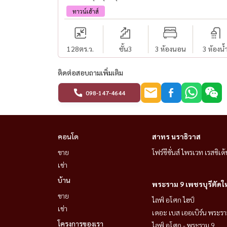
ทาวน์เฮ้าส์
128
ตร.ว.
ชั้น3
3 ห้องนอน
3 ห้องน้
ติดต่อสอบถามเพิ่มเติม
098-147-4644
คอนโด
สาทร นราธิวาส
ขาย
โฟร์ซีซั่นส์ ไพรเวท เรสซิเด้
เช่า
บ้าน
พระราม 9 เพชรบุรีตัดใ
ขาย
ไลฟ์ อโศก ไฮป์
เช่า
เดอะ เบส เออเบิร์น พระรา
โครงการของเรา
ไลฟ์ อโศก - พระราม 9