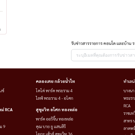
ำ
รับข่าวสารรายการ คอนโด และบ้าน 
คลองเตย กล้วยน้ำไท
ทำเลน
นซ์
โคโค่ พาร์ค พระราม 4
บางนา 
ไลฟ์ พระราม 4 - อโศก
พระราม
RCA
หม่ RCA
สุขุมวิท อโศก ทองหล่อ
ราชเท
พาร์ค ออริจิ้น ทองหล่อ
สาทร น
ม 9
คุณ บาย ยู แสนสิริ
ลาดพร้
โอกะ เฮ้าส์ สุขุมวิท 36