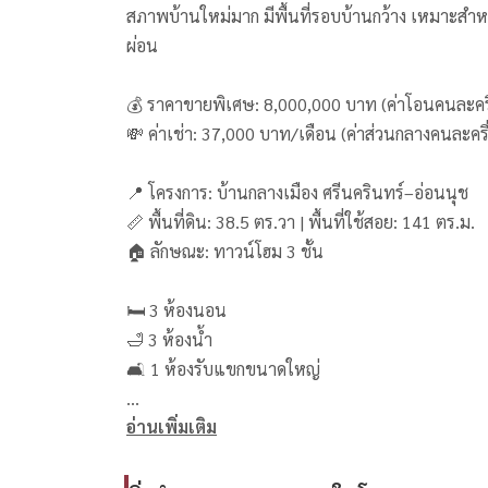
สภาพบ้านใหม่มาก มีพื้นที่รอบบ้านกว้าง เหมาะสำหรับ
ผ่อน
💰 ราคาขายพิเศษ: 8,000,000 บาท (ค่าโอนคนละครึ
💸 ค่าเช่า: 37,000 บาท/เดือน (ค่าส่วนกลางคนละครึ่
📍 โครงการ: บ้านกลางเมือง ศรีนครินทร์–อ่อนนุช
📏 พื้นที่ดิน: 38.5 ตร.วา | พื้นที่ใช้สอย: 141 ตร.ม.
🏠 ลักษณะ: ทาวน์โฮม 3 ชั้น
🛏 3 ห้องนอน
🛁 3 ห้องน้ำ
🛋 1 ห้องรับแขกขนาดใหญ่
อ่านเพิ่มเติม
✨ เฟอร์นิเจอร์ครบทั้งในและนอกบ้าน
– ห้องครัว + ไมโครเวฟ
– ห้องรับแขก (ชั้นวางทีวี ทีวี และชุดโซฟา)