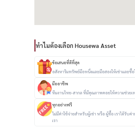
🚗 การเดินทางสะดวก
– ถนนอ่อนนุช, พัฒนาการ, ศรีนครินทร์, สุขุมวิท 77
– ทางพิเศษศรีรัช และวงแหวนกาญจนาภิเษก
– รถไฟฟ้าสายสีเหลือง (สถานีศรีนุช) ระยะทางเพียง
📍 สถานที่ใกล้เคียง
ทำไมต้องเลือก Housewa Asset
– Mini Big C / Tesco Express หน้าหมู่บ้าน (200 ม.
– ตลาดเอี่ยมสมบัติ – 1.9 กม.
ข้อเสนอที่ดีที่สุด
– Seacon Square – 3.8 กม.
อสังหาริมทรัพย์มือหนึ่งและมือสองให้เช่าและซื้อใน
– รร.เตรียมอุดมพัฒนาการ – 3.9 กม.
มืออาชีพ
– ตลาดรถไฟศรีนครินทร์ – 4.8 กม.
– Paradise Park – 5 กม.
ทีมงานไทย-สากล ที่มีคุณภาพคอยให้ความช่วยเห
– สวนหลวง ร.9 – 5.5 กม.
ทุกอย่างฟรี
– Lotus พัฒนาการ – 6.1 กม.
ไม่มีค่าใช้จ่ายสำหรับผู้เช่า หรือ ผู้ซื้อ เราได้ร
– Big C Extra อ่อนนุช – 6.6 กม.
เรา
– รพ.วิภาราม – 8 กม.
– Mega Bangna – 11.3 กม.