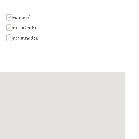
คลับเฮาส์
สนามเด็กเล่น
สวนขนาดย่อม
ตโนมัติ