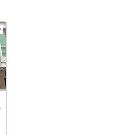
eForRent #TownhomeForSale #BaanKlangMuang
8
ownhome #BangkokProperty #ReadyToMoveIn