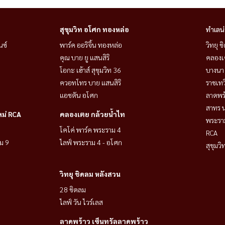
สุขุมวิท อโศก ทองหล่อ
ทำเลน
นซ์
พาร์ค ออริจิ้น ทองหล่อ
วิทยุ 
คุณ บาย ยู แสนสิริ
คลองเ
โอกะ เฮ้าส์ สุขุมวิท 36
บางนา 
ควอทโทร บาย แสนสิริ
ราชเท
แอชตัน อโศก
ลาดพร้
สาทร น
หม่ RCA
คลองเตย กล้วยน้ำไท
พระราม
โคโค่ พาร์ค พระราม 4
RCA
ม 9
ไลฟ์ พระราม 4 - อโศก
สุขุมว
วิทยุ ชิดลม หลังสวน
28 ชิดลม
ไลฟ์ วัน ไวร์เลส
ลาดพร้าว เซ็นทรัลลาดพร้าว