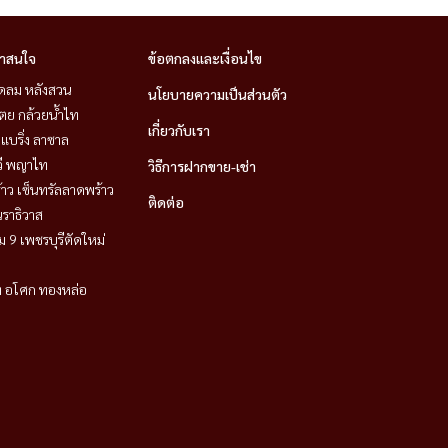
่าสนใจ
ข้อตกลงและเงื่อนไข
ชิดลม หลังสวน
นโยบายความเป็นส่วนตัว
ตย กล้วยน้ำไท
เกี่ยวกับเรา
แบริ่ง ลาซาล
วี พญาไท
วิธีการฝากขาย-เช่า
าว เซ็นทรัลลาดพร้าว
ติดต่อ
ราธิวาส
 9 เพชรบุรีตัดใหม่
ิท อโศก ทองหล่อ