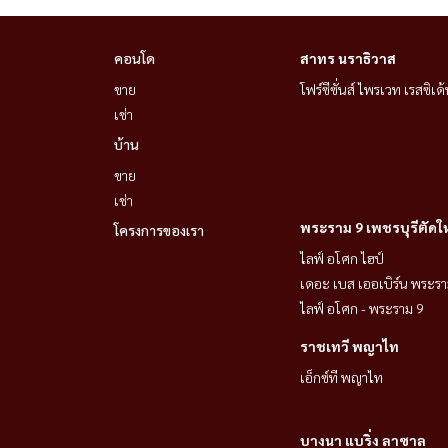
คอนโด
สาทร นราธิวาส
ขาย
โฟร์ซีซั่นส์ ไพรเวท เรสซิเด้
เช่า
บ้าน
ขาย
เช่า
พระราม 9 เพชรบุรีตัดใ
โครงการของเรา
ไลฟ์ อโศก ไฮป์
เดอะ เบส เออเบิร์น พระรา
ไลฟ์ อโศก - พระราม 9
ราชเทวี พญาไท
เอ็กซ์ที พญาไท
บางนา แบริ่ง ลาซาล