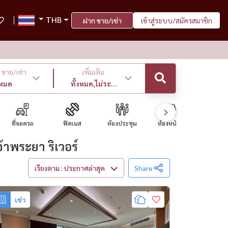
THB
ฝาก ขาย/เช่า
เข้าสู่ระบบ/สมัครสมาชิก
ขาย/เช่า
เพิ่มเติม
งหมด
ทั้งหมด,ไม่ระบุ
,ล่าสุด
ที่จอดรถ
ฟิตเนส
ห้องประชุม
ห้องหนังสือ
ร้านสะดวกซ
าพระยา ริเวอร์
เรียงตาม : ประกาศล่าสุด
Share
เช่า