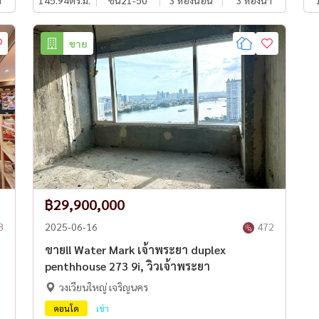
ำ
145.94
ตร.ม.
ชั้น21-50
3 ห้องนอน
3 ห้องน้ำ
ขาย
฿29,900,000
8
2025-06-16
472
ขาย!! Water Mark เจ้าพระยา duplex
penthhouse 273 9i, วิวเจ้าพระยา
วงเวียนใหญ่ เจริญนคร
คอนโด
เช่า