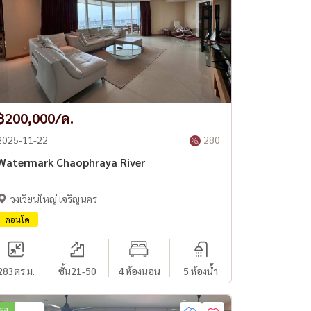
฿200,000/ด.
2025-11-22
280
Watermark Chaophraya River
วงเวียนใหญ่ เจริญนคร
คอนโด
283
ตร.ม.
ชั้น21-50
4 ห้องนอน
5 ห้องน้ำ