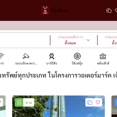
ประเภทอสังหาฯ
ประเภท 
ทั้งหมด
ทั้
-Fi
ระบบรักษาควา...
บาร์บีคิว
โต๊ะสนุ๊ก
คลับเฮ้าส์
รัพย์ทุกประเภท ในโครงการวอเตอร์มาร์ค เจ้
ขาย