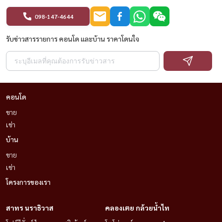
098-147-4644
รับข่าวสารรายการ คอนโด และบ้าน ราคาโดนใจ
คอนโด
ขาย
เช่า
บ้าน
ขาย
เช่า
โครงการของเรา
สาทร นราธิวาส
คลองเตย กล้วยน้ำไท